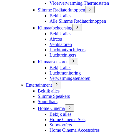
Vloerverwarming Thermostaten
Slimme Radiatorknoppen
Bekijk alles
Alle Slimme Radiatorknoppen
Klimaatbeheersing
Bekijk alles
Aircos
Ventilatoren
Luchtontvochtigers
Luchtreinigers
Klimaatsensoren
Bekijk alles
Luchtmonitoring
Verwarmingssensoren
Entertainment
Bekijk alles
Slimme Speakers
Soundbars
Home Cinema
Bekijk alles
Home Cinema Sets
Subwoofers
Home Cinema Accessoires