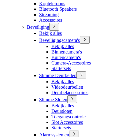
Koptelefoons
Bluetooth Speakers
Streaming
Accessoires
Beveiliging
Bekijk alles
Beveiligingscamera's
Bekijk alles
Binnencamera's
Buitencamera's
Camera-Accessoires
Startersets
Slimme Deurbellen
Bekijk alles
Videodeurbellen
Deurbelaccessoires
Slimme Sloten
Bekijk alles
Deursloten
Toegangscontrole
Slot Accessoires
Startersets
Alarmsystemen