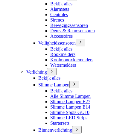
Bekijk alles
Alarmsets
Centrales
Sirenes
Bewegingssensoren
Deur- & Raamsensoren
Accessoires
Veiligheidssensoren
Bekijk alles
Rookmelders
Koolmonoxidemelders
Watermelders
Verlichting
Bekijk alles
Slimme Lampen
Bekijk alles
Alle Slimme Lampen
Slimme Lampen E27
Slimme Lampen E14
Slimme Spots GU10
Slimme LED Strips
Startersets
Binnenverlichting