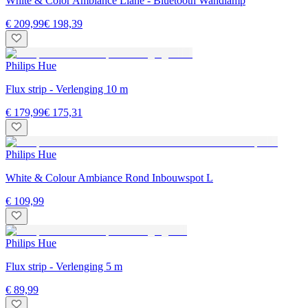
White & Color Ambiance Liane - Bluetooth Wandlamp
€ 209,99
€ 198,39
Philips Hue
Flux strip - Verlenging 10 m
€ 179,99
€ 175,31
Philips Hue
White & Colour Ambiance Rond Inbouwspot L
€ 109,99
Philips Hue
Flux strip - Verlenging 5 m
€ 89,99