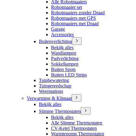
Alle Robotmaaiers
Robotmaaier set
Robotmaaiers zonder Draad
Robotmaaiers met GPS
Robotmaaiers met Draad
Garage
Accessories
Buitenverlichting
Bekijk alles
Wandlampen
Padverlichting
Sokkellampen
Buiten Spots
Buiten LED Strips
Tuinbewatering
Tuingereedschap
Weerstations
Verwarming & Klimaat
Bekijk alles
Slimme Thermostaten
Bekijk alles
Alle Slimme Thermostaten
CV-Ketel Thermostaten
Warmtepomp Thermostaten