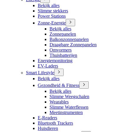
Bekijk alles
Slimme stekkers
Power Stations
Zonne-Energie
Bekijk alles
Zonnepanelen
Balkonzonnepanelen
Draagbare Zonnepanelen
Omvormers
Thuisbatterijen
Energiemonitoring
EV-Laders
Smart Lifestyle
Bekijk alles
Gezondheid & Fitness
Bekijk alles
Slimme Weegschalen
Wearables
Slimme Waterflessen
Meetinstrumenten
E-Readers
Bluetooth Trackers
Huisdieren