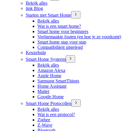
Bekijk alles
tink Blog
Starten met Smart Home
Bekijk alles
Wat is een smart home?
Smart home voor beginners
Veelgemaakte fouten (en hoe je ze voorkomt)
Smart home stap voor stap
Compatibiliteit uitgelegd
Keuzehulp
Smart Home Systeem
Bekijk alles
Amazon Alexa
Apple Home
Samsung SmartThings
Home Assistant
Matter
Google Home
Smart Home Protocollen
Bekijk alles
Wat is een protocol?
Zigbee
Z-Wave
Bluetooth