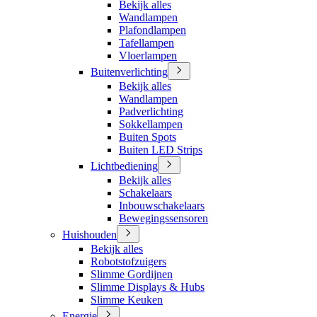
Bekijk alles
Wandlampen
Plafondlampen
Tafellampen
Vloerlampen
Buitenverlichting
Bekijk alles
Wandlampen
Padverlichting
Sokkellampen
Buiten Spots
Buiten LED Strips
Lichtbediening
Bekijk alles
Schakelaars
Inbouwschakelaars
Bewegingssensoren
Huishouden
Bekijk alles
Robotstofzuigers
Slimme Gordijnen
Slimme Displays & Hubs
Slimme Keuken
Energie