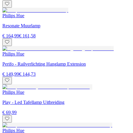
Philips Hue
Resonate Muurlamp
€ 164,99
€ 161,58
Philips Hue
Perifo - Railverlichting Hanglamp Extension
€ 149,99
€ 144,73
Philips Hue
Play - Led Tafellamp Uitbreiding
€ 69,99
Philips Hue