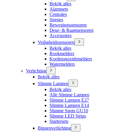
Bekijk alles
Alarmsets
Centrales
Sirenes
Bewegingssensoren
Deur- & Raamsensoren
Accessoires
Veiligheidssensoren
Bekijk alles
Rookmelders
Koolmonoxidemelders
Watermelders
Verlichting
Bekijk alles
Slimme Lampen
Bekijk alles
Alle Slimme Lampen
Slimme Lampen E27
Slimme Lampen E14
Slimme Spots GU10
Slimme LED Strips
Startersets
Binnenverlichting