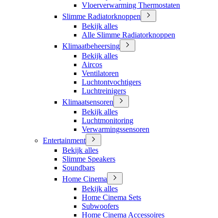
Vloerverwarming Thermostaten
Slimme Radiatorknoppen
Bekijk alles
Alle Slimme Radiatorknoppen
Klimaatbeheersing
Bekijk alles
Aircos
Ventilatoren
Luchtontvochtigers
Luchtreinigers
Klimaatsensoren
Bekijk alles
Luchtmonitoring
Verwarmingssensoren
Entertainment
Bekijk alles
Slimme Speakers
Soundbars
Home Cinema
Bekijk alles
Home Cinema Sets
Subwoofers
Home Cinema Accessoires