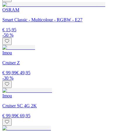
OSRAM
Smart Classic - Multicolour - RGBW - E27
€ 15,95
-50 %
Imou
Cruiser Z
€ 99,99
€ 49,95
-30 %
Imou
Cruiser SC 4G 2K
€ 99,99
€ 69,95