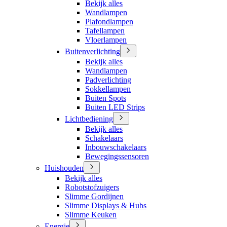
Bekijk alles
Wandlampen
Plafondlampen
Tafellampen
Vloerlampen
Buitenverlichting
Bekijk alles
Wandlampen
Padverlichting
Sokkellampen
Buiten Spots
Buiten LED Strips
Lichtbediening
Bekijk alles
Schakelaars
Inbouwschakelaars
Bewegingssensoren
Huishouden
Bekijk alles
Robotstofzuigers
Slimme Gordijnen
Slimme Displays & Hubs
Slimme Keuken
Energie