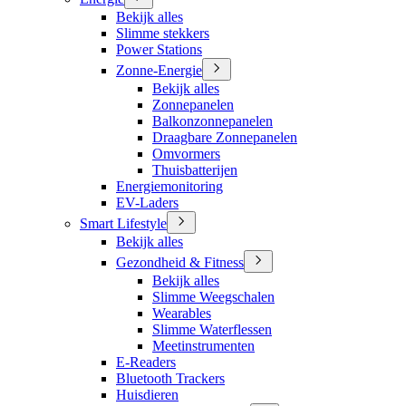
Bekijk alles
Slimme stekkers
Power Stations
Zonne-Energie
Bekijk alles
Zonnepanelen
Balkonzonnepanelen
Draagbare Zonnepanelen
Omvormers
Thuisbatterijen
Energiemonitoring
EV-Laders
Smart Lifestyle
Bekijk alles
Gezondheid & Fitness
Bekijk alles
Slimme Weegschalen
Wearables
Slimme Waterflessen
Meetinstrumenten
E-Readers
Bluetooth Trackers
Huisdieren