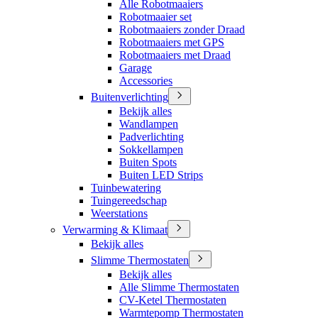
Alle Robotmaaiers
Robotmaaier set
Robotmaaiers zonder Draad
Robotmaaiers met GPS
Robotmaaiers met Draad
Garage
Accessories
Buitenverlichting
Bekijk alles
Wandlampen
Padverlichting
Sokkellampen
Buiten Spots
Buiten LED Strips
Tuinbewatering
Tuingereedschap
Weerstations
Verwarming & Klimaat
Bekijk alles
Slimme Thermostaten
Bekijk alles
Alle Slimme Thermostaten
CV-Ketel Thermostaten
Warmtepomp Thermostaten