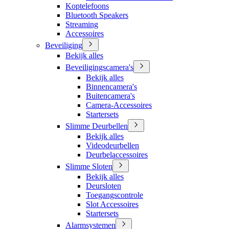
Koptelefoons
Bluetooth Speakers
Streaming
Accessoires
Beveiliging
Bekijk alles
Beveiligingscamera's
Bekijk alles
Binnencamera's
Buitencamera's
Camera-Accessoires
Startersets
Slimme Deurbellen
Bekijk alles
Videodeurbellen
Deurbelaccessoires
Slimme Sloten
Bekijk alles
Deursloten
Toegangscontrole
Slot Accessoires
Startersets
Alarmsystemen