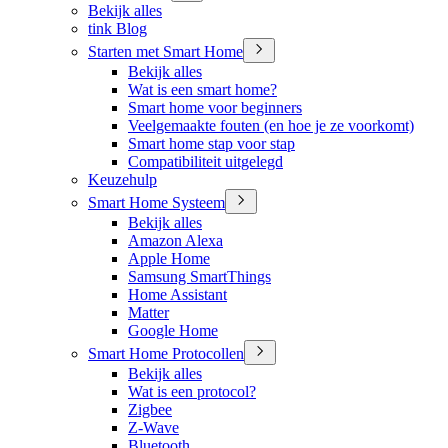
Bekijk alles
tink Blog
Starten met Smart Home
Bekijk alles
Wat is een smart home?
Smart home voor beginners
Veelgemaakte fouten (en hoe je ze voorkomt)
Smart home stap voor stap
Compatibiliteit uitgelegd
Keuzehulp
Smart Home Systeem
Bekijk alles
Amazon Alexa
Apple Home
Samsung SmartThings
Home Assistant
Matter
Google Home
Smart Home Protocollen
Bekijk alles
Wat is een protocol?
Zigbee
Z-Wave
Bluetooth