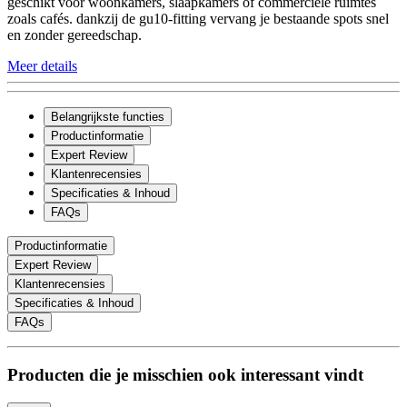
geschikt voor woonkamers, slaapkamers of commerciële ruimtes
zoals cafés. dankzij de gu10-fitting vervang je bestaande spots snel
en zonder gereedschap.
Meer details
Belangrijkste functies
Productinformatie
Expert Review
Klantenrecensies
Specificaties & Inhoud
FAQs
Productinformatie
Expert Review
Klantenrecensies
Specificaties & Inhoud
FAQs
Producten die je misschien ook interessant vindt