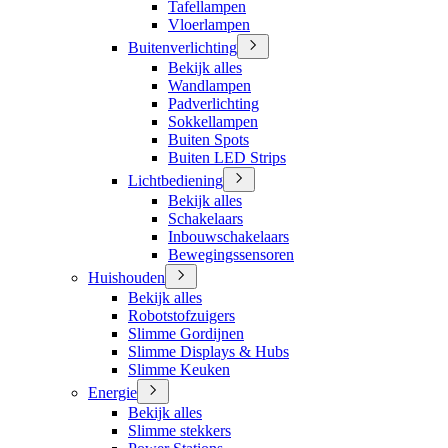
Tafellampen
Vloerlampen
Buitenverlichting
Bekijk alles
Wandlampen
Padverlichting
Sokkellampen
Buiten Spots
Buiten LED Strips
Lichtbediening
Bekijk alles
Schakelaars
Inbouwschakelaars
Bewegingssensoren
Huishouden
Bekijk alles
Robotstofzuigers
Slimme Gordijnen
Slimme Displays & Hubs
Slimme Keuken
Energie
Bekijk alles
Slimme stekkers