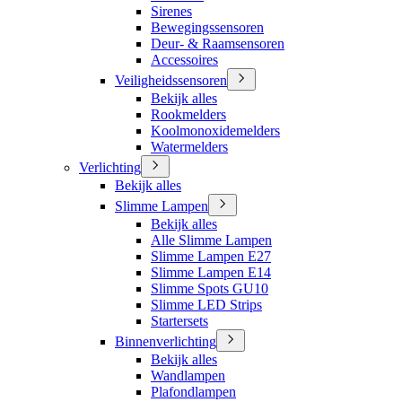
Sirenes
Bewegingssensoren
Deur- & Raamsensoren
Accessoires
Veiligheidssensoren
Bekijk alles
Rookmelders
Koolmonoxidemelders
Watermelders
Verlichting
Bekijk alles
Slimme Lampen
Bekijk alles
Alle Slimme Lampen
Slimme Lampen E27
Slimme Lampen E14
Slimme Spots GU10
Slimme LED Strips
Startersets
Binnenverlichting
Bekijk alles
Wandlampen
Plafondlampen