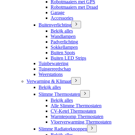
Robotmaaiers met GPS
Robotmaaiers met Draad
Garage
Accessories
Buitenverlichting
Bekijk alles
Wandlampen
Padverlichting
Sokkellampen
Buiten Spots
Buiten LED Strips
Tuinbewatering
Tuingereedschap
Weerstations
Verwarming & Klimaat
Bekijk alles
Slimme Thermostaten
Bekijk alles
Alle Slimme Thermostaten
CV-Ketel Thermostaten
Warmtepomp Thermostaten
Vloerverwarming Thermostaten
Slimme Radiatorknoppen
Bekijk alles