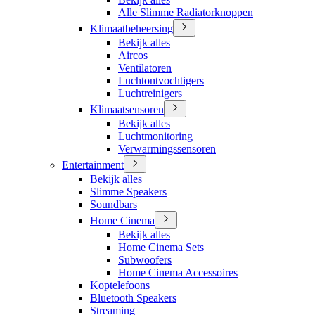
Alle Slimme Radiatorknoppen
Klimaatbeheersing
Bekijk alles
Aircos
Ventilatoren
Luchtontvochtigers
Luchtreinigers
Klimaatsensoren
Bekijk alles
Luchtmonitoring
Verwarmingssensoren
Entertainment
Bekijk alles
Slimme Speakers
Soundbars
Home Cinema
Bekijk alles
Home Cinema Sets
Subwoofers
Home Cinema Accessoires
Koptelefoons
Bluetooth Speakers
Streaming