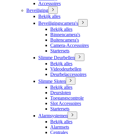
Accessoires
Beveiliging
Bekijk alles
Beveiligingscamera's
Bekijk alles
Binnencamera's
Buitencamera's
Camera-Accessoires
Startersets
Slimme Deurbellen
Bekijk alles
Videodeurbellen
Deurbelaccessoires
Slimme Sloten
Bekijk alles
Deursloten
Toegangscontrole
Slot Accessoires
Startersets
Alarmsystemen
Bekijk alles
Alarmsets
Centrales