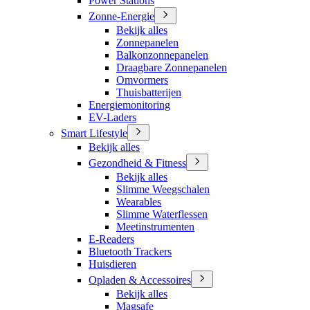
Power Stations
Zonne-Energie
Bekijk alles
Zonnepanelen
Balkonzonnepanelen
Draagbare Zonnepanelen
Omvormers
Thuisbatterijen
Energiemonitoring
EV-Laders
Smart Lifestyle
Bekijk alles
Gezondheid & Fitness
Bekijk alles
Slimme Weegschalen
Wearables
Slimme Waterflessen
Meetinstrumenten
E-Readers
Bluetooth Trackers
Huisdieren
Opladen & Accessoires
Bekijk alles
Magsafe