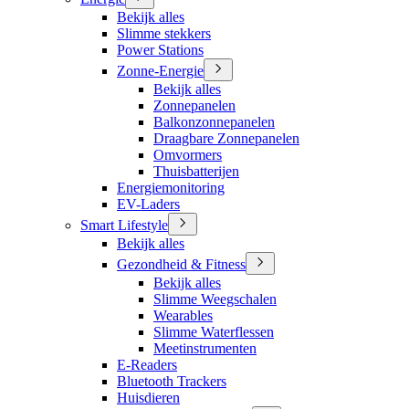
Bekijk alles
Slimme stekkers
Power Stations
Zonne-Energie
Bekijk alles
Zonnepanelen
Balkonzonnepanelen
Draagbare Zonnepanelen
Omvormers
Thuisbatterijen
Energiemonitoring
EV-Laders
Smart Lifestyle
Bekijk alles
Gezondheid & Fitness
Bekijk alles
Slimme Weegschalen
Wearables
Slimme Waterflessen
Meetinstrumenten
E-Readers
Bluetooth Trackers
Huisdieren