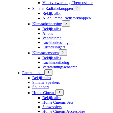
Vloerverwarming Thermostaten
Slimme Radiatorknoppen
Bekijk alles
Alle Slimme Radiatorknoppen
Klimaatbeheersing
Bekijk alles
Aircos
Ventilatoren
Luchtontvochtigers
Luchtreinigers
Klimaatsensoren
Bekijk alles
Luchtmonitoring
Verwarmingssensoren
Entertainment
Bekijk alles
Slimme Speakers
Soundbars
Home Cinema
Bekijk alles
Home Cinema Sets
Subwoofers
Home Cinema Accessoires