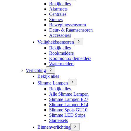
Bekijk alles
Alarmsets
Centrales
Sirenes
Bewegingssensoren
Deur- & Raamsensoren
Accessoires
Veiligheidssensoren
Bekijk alles
Rookmelders
Koolmonoxidemelders
Watermelders
Verlichting
Bekijk alles
Slimme Lampen
Bekijk alles
Alle Slimme Lampen
Slimme Lampen E27
Slimme Lampen E14
Slimme Spots GU10
Slimme LED Strips
Startersets
Binnenverlichting