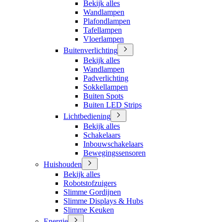
Bekijk alles
Wandlampen
Plafondlampen
Tafellampen
Vloerlampen
Buitenverlichting
Bekijk alles
Wandlampen
Padverlichting
Sokkellampen
Buiten Spots
Buiten LED Strips
Lichtbediening
Bekijk alles
Schakelaars
Inbouwschakelaars
Bewegingssensoren
Huishouden
Bekijk alles
Robotstofzuigers
Slimme Gordijnen
Slimme Displays & Hubs
Slimme Keuken
Energie