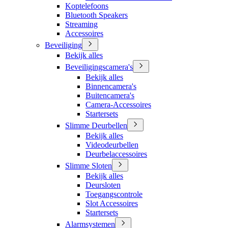
Koptelefoons
Bluetooth Speakers
Streaming
Accessoires
Beveiliging
Bekijk alles
Beveiligingscamera's
Bekijk alles
Binnencamera's
Buitencamera's
Camera-Accessoires
Startersets
Slimme Deurbellen
Bekijk alles
Videodeurbellen
Deurbelaccessoires
Slimme Sloten
Bekijk alles
Deursloten
Toegangscontrole
Slot Accessoires
Startersets
Alarmsystemen