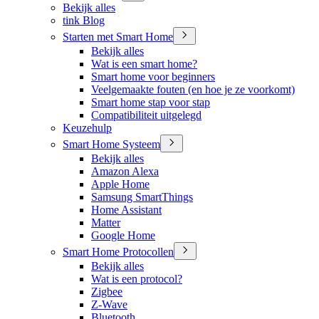
Bekijk alles
tink Blog
Starten met Smart Home
Bekijk alles
Wat is een smart home?
Smart home voor beginners
Veelgemaakte fouten (en hoe je ze voorkomt)
Smart home stap voor stap
Compatibiliteit uitgelegd
Keuzehulp
Smart Home Systeem
Bekijk alles
Amazon Alexa
Apple Home
Samsung SmartThings
Home Assistant
Matter
Google Home
Smart Home Protocollen
Bekijk alles
Wat is een protocol?
Zigbee
Z-Wave
Bluetooth