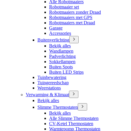
Alle Robotmaaiers
Robotmaaier set
Robotmaaiers zonder Draad
Robotmaaiers met GPS
Robotmaaiers met Draad
Garage
Accessories
Buitenverlichting
Bekijk alles
Wandlampen
Padverlichting
Sokkellampen
Buiten Spots
Buiten LED Strips
Tuinbewatering
Tuingereedschap
Weerstations
Verwarming & Klimaat
Bekijk alles
Slimme Thermostaten
Bekijk alles
Alle Slimme Thermostaten
CV-Ketel Thermostaten
Warmtepomp Thermostaten