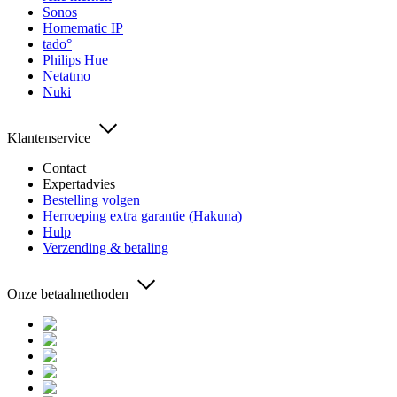
Sonos
Homematic IP
tado°
Philips Hue
Netatmo
Nuki
Klantenservice
Contact
Expertadvies
Bestelling volgen
Herroeping extra garantie (Hakuna)
Hulp
Verzending & betaling
Onze betaalmethoden