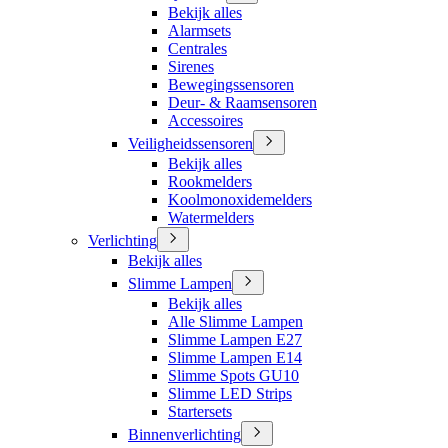
Bekijk alles
Alarmsets
Centrales
Sirenes
Bewegingssensoren
Deur- & Raamsensoren
Accessoires
Veiligheidssensoren
Bekijk alles
Rookmelders
Koolmonoxidemelders
Watermelders
Verlichting
Bekijk alles
Slimme Lampen
Bekijk alles
Alle Slimme Lampen
Slimme Lampen E27
Slimme Lampen E14
Slimme Spots GU10
Slimme LED Strips
Startersets
Binnenverlichting