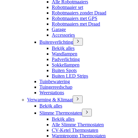
Alle Robotmaaiers
Robotmaaier set
Robotmaaiers zonder Draad
Robotmaaiers met GPS
Robotmaaiers met Draad
Garage
Accessories
Buitenverlichting
Bekijk alles
Wandlampen
Padverlichting
Sokkellampen
Buiten Spots
Buiten LED Strips
Tuinbewatering
Tuingereedschap
Weerstations
Verwarming & Klimaat
Bekijk alles
Slimme Thermostaten
Bekijk alles
Alle Slimme Thermostaten
CV-Ketel Thermostaten
Warmtepomp Thermostaten