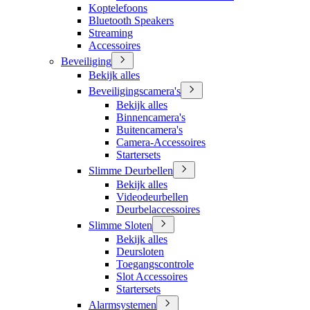
Koptelefoons
Bluetooth Speakers
Streaming
Accessoires
Beveiliging
Bekijk alles
Beveiligingscamera's
Bekijk alles
Binnencamera's
Buitencamera's
Camera-Accessoires
Startersets
Slimme Deurbellen
Bekijk alles
Videodeurbellen
Deurbelaccessoires
Slimme Sloten
Bekijk alles
Deursloten
Toegangscontrole
Slot Accessoires
Startersets
Alarmsystemen