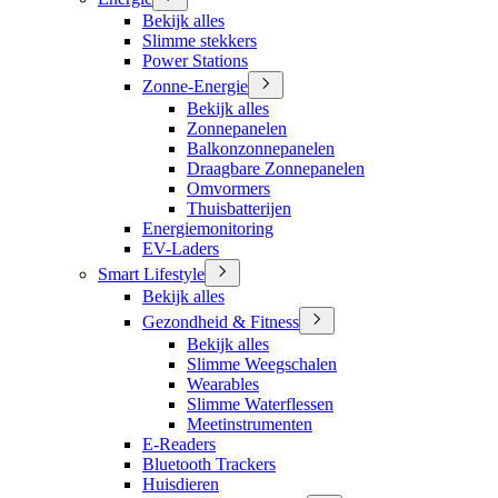
Bekijk alles
Slimme stekkers
Power Stations
Zonne-Energie
Bekijk alles
Zonnepanelen
Balkonzonnepanelen
Draagbare Zonnepanelen
Omvormers
Thuisbatterijen
Energiemonitoring
EV-Laders
Smart Lifestyle
Bekijk alles
Gezondheid & Fitness
Bekijk alles
Slimme Weegschalen
Wearables
Slimme Waterflessen
Meetinstrumenten
E-Readers
Bluetooth Trackers
Huisdieren