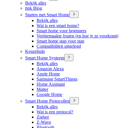
Bekijk alles
tink Blog
Starten met Smart Home
Bekijk alles
Wat is een smart home?
Smart home voor beginners
Veelgemaakte fouten (en hoe je ze voorkomt)
Smart home stap voor stap
Compatibiliteit uitgelegd
Keuzehulp
Smart Home Systeem
Bekijk alles
Amazon Alexa
Apple Home
Samsung SmartThings
Home Assistant
Matter
Google Home
Smart Home Protocollen
Bekijk alles
Wat is een protocol?
Zigbee
Z-Wave
Bluetooth