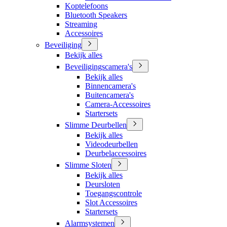
Koptelefoons
Bluetooth Speakers
Streaming
Accessoires
Beveiliging
Bekijk alles
Beveiligingscamera's
Bekijk alles
Binnencamera's
Buitencamera's
Camera-Accessoires
Startersets
Slimme Deurbellen
Bekijk alles
Videodeurbellen
Deurbelaccessoires
Slimme Sloten
Bekijk alles
Deursloten
Toegangscontrole
Slot Accessoires
Startersets
Alarmsystemen