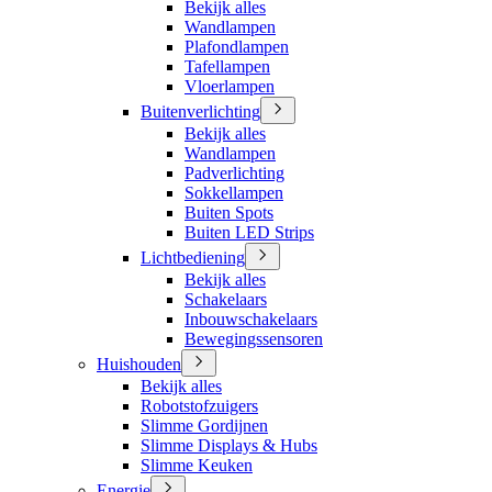
Bekijk alles
Wandlampen
Plafondlampen
Tafellampen
Vloerlampen
Buitenverlichting
Bekijk alles
Wandlampen
Padverlichting
Sokkellampen
Buiten Spots
Buiten LED Strips
Lichtbediening
Bekijk alles
Schakelaars
Inbouwschakelaars
Bewegingssensoren
Huishouden
Bekijk alles
Robotstofzuigers
Slimme Gordijnen
Slimme Displays & Hubs
Slimme Keuken
Energie