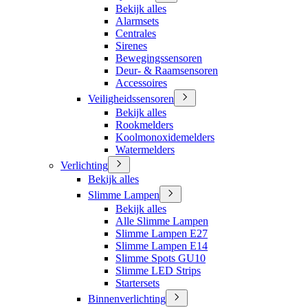
Bekijk alles
Alarmsets
Centrales
Sirenes
Bewegingssensoren
Deur- & Raamsensoren
Accessoires
Veiligheidssensoren
Bekijk alles
Rookmelders
Koolmonoxidemelders
Watermelders
Verlichting
Bekijk alles
Slimme Lampen
Bekijk alles
Alle Slimme Lampen
Slimme Lampen E27
Slimme Lampen E14
Slimme Spots GU10
Slimme LED Strips
Startersets
Binnenverlichting