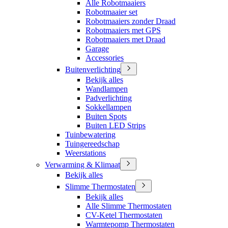
Alle Robotmaaiers
Robotmaaier set
Robotmaaiers zonder Draad
Robotmaaiers met GPS
Robotmaaiers met Draad
Garage
Accessories
Buitenverlichting
Bekijk alles
Wandlampen
Padverlichting
Sokkellampen
Buiten Spots
Buiten LED Strips
Tuinbewatering
Tuingereedschap
Weerstations
Verwarming & Klimaat
Bekijk alles
Slimme Thermostaten
Bekijk alles
Alle Slimme Thermostaten
CV-Ketel Thermostaten
Warmtepomp Thermostaten