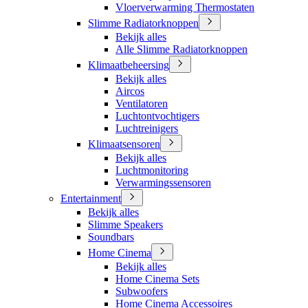
Vloerverwarming Thermostaten
Slimme Radiatorknoppen
Bekijk alles
Alle Slimme Radiatorknoppen
Klimaatbeheersing
Bekijk alles
Aircos
Ventilatoren
Luchtontvochtigers
Luchtreinigers
Klimaatsensoren
Bekijk alles
Luchtmonitoring
Verwarmingssensoren
Entertainment
Bekijk alles
Slimme Speakers
Soundbars
Home Cinema
Bekijk alles
Home Cinema Sets
Subwoofers
Home Cinema Accessoires