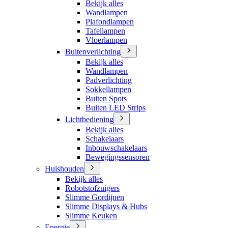
Bekijk alles
Wandlampen
Plafondlampen
Tafellampen
Vloerlampen
Buitenverlichting
Bekijk alles
Wandlampen
Padverlichting
Sokkellampen
Buiten Spots
Buiten LED Strips
Lichtbediening
Bekijk alles
Schakelaars
Inbouwschakelaars
Bewegingssensoren
Huishouden
Bekijk alles
Robotstofzuigers
Slimme Gordijnen
Slimme Displays & Hubs
Slimme Keuken
Energie