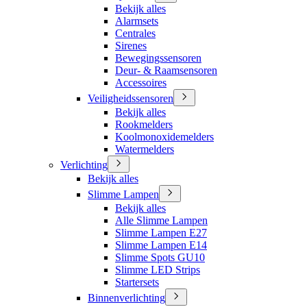
Bekijk alles
Alarmsets
Centrales
Sirenes
Bewegingssensoren
Deur- & Raamsensoren
Accessoires
Veiligheidssensoren
Bekijk alles
Rookmelders
Koolmonoxidemelders
Watermelders
Verlichting
Bekijk alles
Slimme Lampen
Bekijk alles
Alle Slimme Lampen
Slimme Lampen E27
Slimme Lampen E14
Slimme Spots GU10
Slimme LED Strips
Startersets
Binnenverlichting