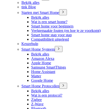
Bekijk alles
tink Blog
Starten met Smart Home
Bekijk alles
Wat is een smart home?
Smart home voor beginners
Veelgemaakte fouten (en hoe je ze voorkomt)
Smart home stap voor stap
Compatibiliteit uitgelegd
Keuzehulp
Smart Home Systeem
Bekijk alles
Amazon Alexa
Apple Home
Samsung SmartThings
Home Assistant
Matter
Google Home
Smart Home Protocollen
Bekijk alles
Wat is een protocol?
Zigbee
Z-Wave
Bluetooth