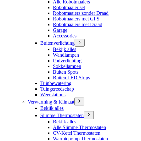
Alle Robotmaaiers
Robotmaaier set
Robotmaaiers zonder Draad
Robotmaaiers met GPS
Robotmaaiers met Draad
Garage
Accessories
Buitenverlichting
Bekijk alles
Wandlampen
Padverlichting
Sokkellampen
Buiten Spots
Buiten LED Strips
Tuinbewatering
Tuingereedschap
Weerstations
Verwarming & Klimaat
Bekijk alles
Slimme Thermostaten
Bekijk alles
Alle Slimme Thermostaten
CV-Ketel Thermostaten
Warmtepomp Thermostaten