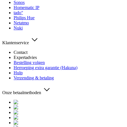
Sonos
Homematic IP
tado°
Philips Hue
Netatmo
Nuki
Klantenservice
Contact
Expertadvies
Bestelling volgen
Herroeping extra garantie (Hakuna)
Hulp
Verzending & betaling
Onze betaalmethoden