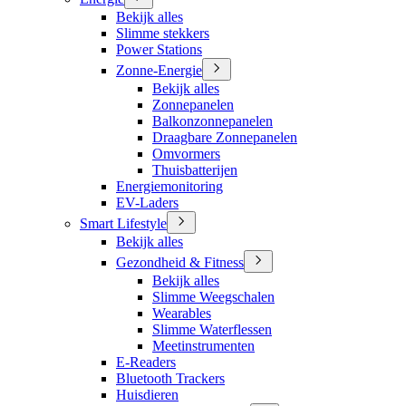
Bekijk alles
Slimme stekkers
Power Stations
Zonne-Energie
Bekijk alles
Zonnepanelen
Balkonzonnepanelen
Draagbare Zonnepanelen
Omvormers
Thuisbatterijen
Energiemonitoring
EV-Laders
Smart Lifestyle
Bekijk alles
Gezondheid & Fitness
Bekijk alles
Slimme Weegschalen
Wearables
Slimme Waterflessen
Meetinstrumenten
E-Readers
Bluetooth Trackers
Huisdieren