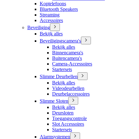
Koptelefoons
Bluetooth Speakers
Streaming
Accessoires
Beveiliging
Bekijk alles
Beveiligingscamera's
Bekijk alles
Binnencamera's
Buitencamera's
Camera-Accessoires
Startersets
Slimme Deurbellen
Bekijk alles
Videodeurbellen
Deurbelaccessoires
Slimme Sloten
Bekijk alles
Deursloten
Toegangscontrole
Slot Accessoires
Startersets
Alarmsystemen