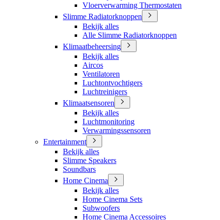
Vloerverwarming Thermostaten
Slimme Radiatorknoppen
Bekijk alles
Alle Slimme Radiatorknoppen
Klimaatbeheersing
Bekijk alles
Aircos
Ventilatoren
Luchtontvochtigers
Luchtreinigers
Klimaatsensoren
Bekijk alles
Luchtmonitoring
Verwarmingssensoren
Entertainment
Bekijk alles
Slimme Speakers
Soundbars
Home Cinema
Bekijk alles
Home Cinema Sets
Subwoofers
Home Cinema Accessoires