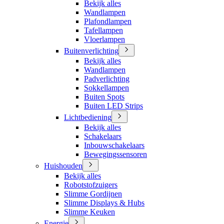
Bekijk alles
Wandlampen
Plafondlampen
Tafellampen
Vloerlampen
Buitenverlichting
Bekijk alles
Wandlampen
Padverlichting
Sokkellampen
Buiten Spots
Buiten LED Strips
Lichtbediening
Bekijk alles
Schakelaars
Inbouwschakelaars
Bewegingssensoren
Huishouden
Bekijk alles
Robotstofzuigers
Slimme Gordijnen
Slimme Displays & Hubs
Slimme Keuken
Energie