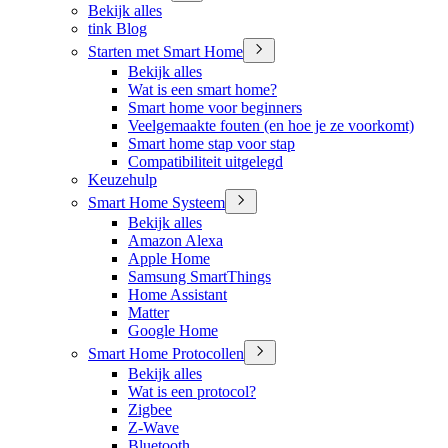
Bekijk alles
tink Blog
Starten met Smart Home
Bekijk alles
Wat is een smart home?
Smart home voor beginners
Veelgemaakte fouten (en hoe je ze voorkomt)
Smart home stap voor stap
Compatibiliteit uitgelegd
Keuzehulp
Smart Home Systeem
Bekijk alles
Amazon Alexa
Apple Home
Samsung SmartThings
Home Assistant
Matter
Google Home
Smart Home Protocollen
Bekijk alles
Wat is een protocol?
Zigbee
Z-Wave
Bluetooth