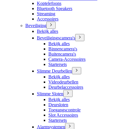
Koptelefoons
Bluetooth Speakers
Streaming
Accessoires
Beveiliging
Bekijk alles
Beveiligingscamera's
Bekijk alles
Binnencamera's
Buitencamera's
Camera-Accessoires
Startersets
Slimme Deurbellen
Bekijk alles
Videodeurbellen
Deurbelaccessoires
Slimme Sloten
Bekijk alles
Deursloten
Toegangscontrole
Slot Accessoires
Startersets
Alarmsystemen