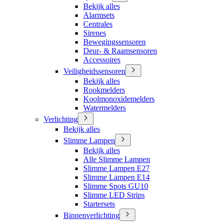
Bekijk alles
Alarmsets
Centrales
Sirenes
Bewegingssensoren
Deur- & Raamsensoren
Accessoires
Veiligheidssensoren
Bekijk alles
Rookmelders
Koolmonoxidemelders
Watermelders
Verlichting
Bekijk alles
Slimme Lampen
Bekijk alles
Alle Slimme Lampen
Slimme Lampen E27
Slimme Lampen E14
Slimme Spots GU10
Slimme LED Strips
Startersets
Binnenverlichting