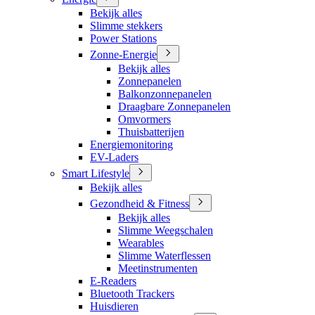
Bekijk alles
Slimme stekkers
Power Stations
Zonne-Energie
Bekijk alles
Zonnepanelen
Balkonzonnepanelen
Draagbare Zonnepanelen
Omvormers
Thuisbatterijen
Energiemonitoring
EV-Laders
Smart Lifestyle
Bekijk alles
Gezondheid & Fitness
Bekijk alles
Slimme Weegschalen
Wearables
Slimme Waterflessen
Meetinstrumenten
E-Readers
Bluetooth Trackers
Huisdieren