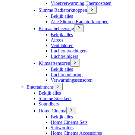
Vloerverwarming Thermostaten
Slimme Radiatorknoppen
Bekijk alles
Alle Slimme Radiatorknoppen
Klimaatbeheersing
Bekijk alles
Aircos
Ventilatoren
Luchtontvochtigers
Luchtreinigers
Klimaatsensoren
Bekijk alles
Luchtmonitoring
Verwarmingssensoren
Entertainment
Bekijk alles
Slimme Speakers
Soundbars
Home Cinema
Bekijk alles
Home Cinema Sets
Subwoofers
Home Cinema Accessoires