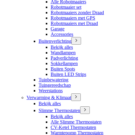
Alle Robotmaaiers
Robotmaaier set
Robotmaaiers zonder Draad
Robotmaaiers met GPS
Robotmaaiers met Draad
Garage
Accessories
Buitenverlichting
Bekijk alles
Wandlampen
Padverlichting
Sokkellampen
Buiten Spots
Buiten LED Strips
Tuinbewatering
Tuingereedschap
Weerstations
Verwarming & Klimaat
Bekijk alles
Slimme Thermostaten
Bekijk alles
Alle Slimme Thermostaten
CV-Ketel Thermostaten
Warmtepomp Thermostaten