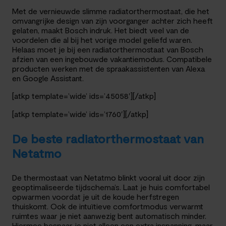
Met de vernieuwde slimme radiatorthermostaat, die het
omvangrijke design van zijn voorganger achter zich heeft
gelaten, maakt Bosch indruk. Het biedt veel van de
voordelen die al bij het vorige model geliefd waren.
Helaas moet je bij een radiatorthermostaat van Bosch
afzien van een ingebouwde vakantiemodus. Compatibele
producten werken met de spraakassistenten van Alexa
en Google Assistant.
[atkp template=’wide’ ids=’45058′][/atkp]
[atkp template=’wide’ ids=’1760′][/atkp]
De beste radiatorthermostaat van
Netatmo
De thermostaat van Netatmo blinkt vooral uit door zijn
geoptimaliseerde tijdschema’s. Laat je huis comfortabel
opwarmen voordat je uit de koude herfstregen
thuiskomt. Ook de intuïtieve comfortmodus verwarmt
ruimtes waar je niet aanwezig bent automatisch minder.
Hiermee bespaar je niet alleen een extra inspanning, maar