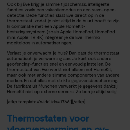
Ook bij Eve krijg je slimme tijdschema’s, intelligente
functies zoals een vakantiemodus en een raam-open-
detectie. Deze functies slaat Eve direct op in de
thermostaat, zodat je niet altijd in de buurt hoeft te zijn.
In combinatie met een Apple HomeKit-
besturingssysteem (zoals Apple HomePod, HomePod
mini, Apple TV 4K) integreer je de Eve Thermo
moeiteloos in automatiseringen.
Verlaat je onverwacht je huis? Dan past de thermostaat
automatisch je verwarming aan. Je kunt ook andere
geofencing-functies snel en eenvoudig instellen. De
thermostaat van Eve werkt niet alleen met HomeKit,
maar ook met andere slimme componenten van andere
merken. En dat alles met strikte gegevensbescherming.
De fabrikant uit München verwerkt je gegevens dankzij
HomeKit niet op externe servers. Zo ben je altijd veilig.
[atkp template=’wide’ ids=’1766′][/atkp]
Thermostaten voor
vloerverwarming en cv-