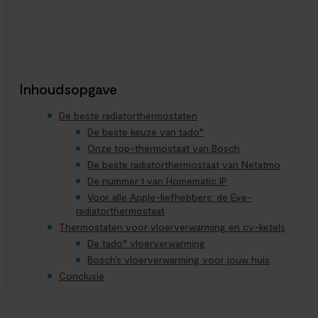
Lente in de tuin: Netatmo Weerstation vs. Eve Weather in
vergelijking
Vergelijkingen
21. april 2026
Voor de echte smart home-liefhebber is buienradar kijken
verleden tijd. Je meet het lokale weer en de luchtkwaliteit
gewoon zelf. Netatmo en Eve zijn...
Inhoudsopgave
De beste radiatorthermostaten
De beste keuze van tado°
Onze top-thermostaat van Bosch
De beste radiatorthermostaat van Netatmo
De nummer 1 van Homematic IP
Voor alle Apple-liefhebbers: de Eve-
radiatorthermostaat
Thermostaten voor vloerverwarming en cv-ketels
De tado° vloerverwarming
Bosch’s vloerverwarming voor jouw huis
Conclusie