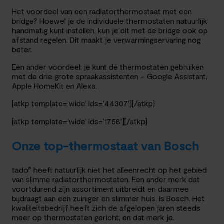
Het voordeel van een radiatorthermostaat met een
bridge? Hoewel je de individuele thermostaten natuurlijk
handmatig kunt instellen, kun je dit met de bridge ook op
afstand regelen. Dit maakt je verwarmingservaring nog
beter.
Een ander voordeel: je kunt de thermostaten gebruiken
met de drie grote spraakassistenten – Google Assistant,
Apple HomeKit en Alexa.
[atkp template=’wide’ ids=’44307′][/atkp]
[atkp template=’wide’ ids=’1758′][/atkp]
Onze top-thermostaat van Bosch
tado° heeft natuurlijk niet het alleenrecht op het gebied
van slimme radiatorthermostaten. Een ander merk dat
voortdurend zijn assortiment uitbreidt en daarmee
bijdraagt aan een zuiniger en slimmer huis, is Bosch. Het
kwaliteitsbedrijf heeft zich de afgelopen jaren steeds
meer op thermostaten gericht, en dat merk je.