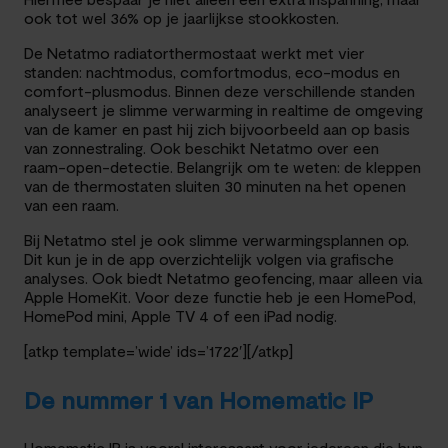
ook tot wel 36% op je jaarlijkse stookkosten.
De Netatmo radiatorthermostaat werkt met vier
standen: nachtmodus, comfortmodus, eco-modus en
comfort-plusmodus. Binnen deze verschillende standen
analyseert je slimme verwarming in realtime de omgeving
van de kamer en past hij zich bijvoorbeeld aan op basis
van zonnestraling. Ook beschikt Netatmo over een
raam-open-detectie. Belangrijk om te weten: de kleppen
van de thermostaten sluiten 30 minuten na het openen
van een raam.
Bij Netatmo stel je ook slimme verwarmingsplannen op.
Dit kun je in de app overzichtelijk volgen via grafische
analyses. Ook biedt Netatmo geofencing, maar alleen via
Apple HomeKit. Voor deze functie heb je een HomePod,
HomePod mini, Apple TV 4 of een iPad nodig.
[atkp template=’wide’ ids=’1722′][/atkp]
De nummer 1 van Homematic IP
Homematic IP is vooral interessant voor iedereen die hun