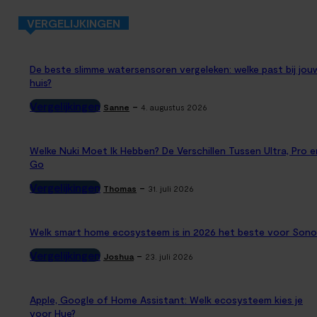
VERGELIJKINGEN
De beste slimme watersensoren vergeleken: welke past bij jou
huis?
Vergelijkingen
-
Sanne
4. augustus 2026
Welke Nuki Moet Ik Hebben? De Verschillen Tussen Ultra, Pro e
Go
Vergelijkingen
-
Thomas
31. juli 2026
Welk smart home ecosysteem is in 2026 het beste voor Sono
Vergelijkingen
-
Joshua
23. juli 2026
Apple, Google of Home Assistant: Welk ecosysteem kies je
voor Hue?