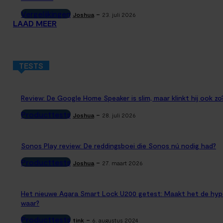
Vergelijkingen
-
Joshua
23. juli 2026
LAAD MEER
TESTS
Review: De Google Home Speaker is slim, maar klinkt hij ook zo
Producttests
-
Joshua
28. juli 2026
Sonos Play review: De reddingsboei die Sonos nú nodig had?
Producttests
-
Joshua
27. maart 2026
Het nieuwe Aqara Smart Lock U200 getest: Maakt het de hyp
waar?
Producttests
-
tink
6. augustus 2024