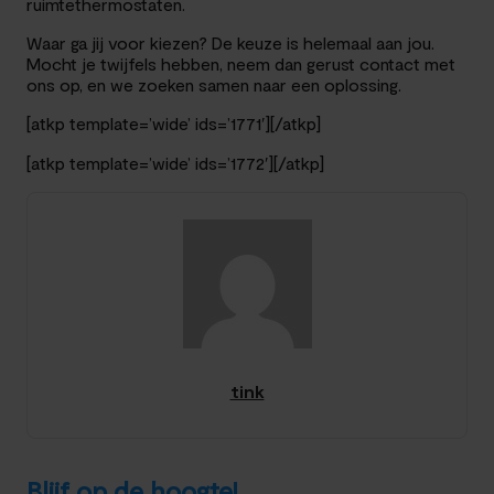
ruimtethermostaten.
Waar ga jij voor kiezen? De keuze is helemaal aan jou.
Mocht je twijfels hebben, neem dan gerust contact met
ons op, en we zoeken samen naar een oplossing.
[atkp template=’wide’ ids=’1771′][/atkp]
[atkp template=’wide’ ids=’1772′][/atkp]
tink
Blijf op de hoogte!