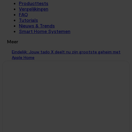
Producttests
Vergelijkingen
FAQ
Tutorials
Nieuws & Trends
Smart Home Systemen
Meer
Eindelijk: Jouw tado X deelt nu zijn grootste geheim met
Apple Home
Smart Home Nieuws
23. april 2026
Je kent het wel: je stapt onder een heerlijk hete douche
vandaan, de hele badkamer staat blank van de stoom, en je
moet handmatig...
Meerdere huizen in één Tado-account? Ja, maar er is een
flinke ‘catch’
Smart Home Nieuws
22. april 2026
Je kent het wel: je staat op het vliegveld, klaar voor een
weekendje weg naar je vakantiehuis. Buiten is het guur, en je
wilt...