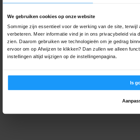
Google Assistant stopt definitief op Android: Dit moet je
We gebruiken cookies op onze website
weten
Sommige zijn essentieel voor de werking van de site, terwij
Smart Home Nieuws
-
Joshua
5. augustus 2026
verbeteren. Meer informatie vind je in ons privacybeleid via
zien. Daarom gebruiken we technologieën om je gedrag binne
Pixel 10 gebruikers opgelet: Deze update lost je touch-
ervoor om op Afwijzen te klikken? Dan zullen we alleen funct
problemen op
instellingen altijd wijzigen op de instellingenpagina.
Trends & Technologie
-
Joshua
5. augustus 2026
LAAD MEER
Is g
Aanpas