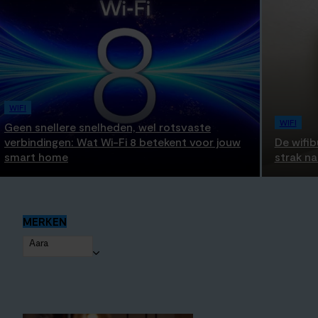
WIFI
WIFI
Geen snellere snelheden, wel rotsvaste
verbindingen: Wat Wi-Fi 8 betekent voor jouw
De wifib
smart home
strak na
MERKEN