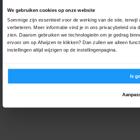
We gebruiken cookies op onze website
Home Assistant 2026.8 is uit: Dit zijn de belangrijkste
Sommige zijn essentieel voor de werking van de site, terwij
veranderingen
verbeteren. Meer informatie vind je in ons privacybeleid via
Smart Home Nieuws
-
Joshua
6. augustus 2026
zien. Daarom gebruiken we technologieën om je gedrag binne
ervoor om op Afwijzen te klikken? Dan zullen we alleen funct
Legale e-step op de Nederlandse weg: Alles over de
instellingen altijd wijzigen op de instellingenpagina.
goedgekeurde LEV One
Trends & Technologie
-
Joshua
5. augustus 2026
Is g
Aanpas