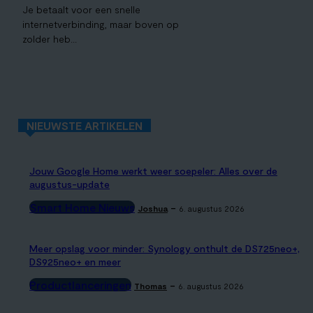
Je betaalt voor een snelle
internetverbinding, maar boven op
zolder heb...
NIEUWSTE ARTIKELEN
Jouw Google Home werkt weer soepeler: Alles over de
augustus-update
Smart Home Nieuws
-
Joshua
6. augustus 2026
Meer opslag voor minder: Synology onthult de DS725neo+,
DS925neo+ en meer
Productlanceringen
-
Thomas
6. augustus 2026