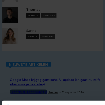
Thomas
20 POSTS
0 REACTIES
Sanne
9 POSTS
0 REACTIES
NIEUWSTE ARTIKELEN
Google Maps krijgt gigantische AI-update (en gaat nu zelfs
eten voor je bestellen)
Trends & Technologie
-
Joshua
7. augustus 2026