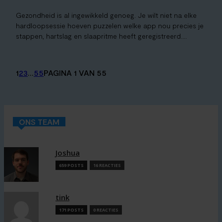
Gezondheid is al ingewikkeld genoeg. Je wilt niet na elke
hardloopsessie hoeven puzzelen welke app nou precies je
stappen, hartslag en slaapritme heeft geregistreerd....
1
2
3
...
55
PAGINA 1 VAN 55
ONS TEAM
Joshua
659 POSTS
16 REACTIES
tink
171 POSTS
0 REACTIES