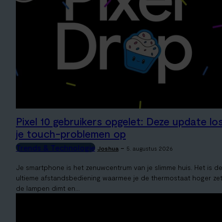
Pixel 10 gebruikers opgelet: Deze update lo
je touch-problemen op
Trends & Technologie
-
Joshua
5. augustus 2026
Je smartphone is het zenuwcentrum van je slimme huis. Het is d
ultieme afstandsbediening waarmee je de thermostaat hoger zet
de lampen dimt en...