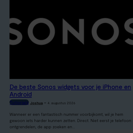
De beste Sonos widgets voor je iPhone en
Android
Tutorials
-
Joshua
4. augustus 2026
Wanneer er een fantastisch nummer voorbijkomt, wil je hem
gewoon iets harder kunnen zetten. Direct. Niet eerst je telefoon
ontgrendelen, de app zoeken en...