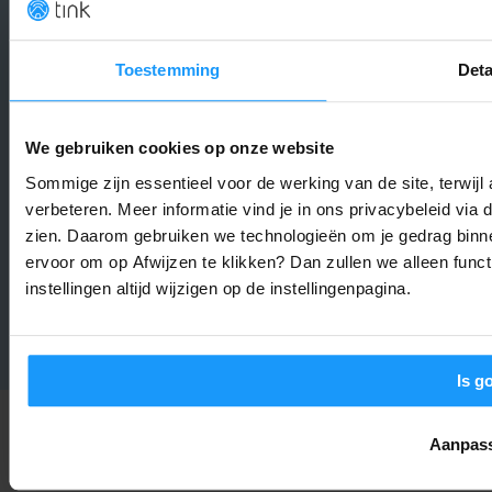
De $400 AI-puck van OpenAI: De toekomst van de smart hom
of een privacy-risico?
Smart Home Nieuws
-
Thomas
7. augustus 2026
Toestemming
Deta
Sonos voegt stilletjes grote functie toe (en bijna niemand
heeft het door)
We gebruiken cookies op onze website
Smart Home Nieuws
-
Sommige zijn essentieel voor de werking van de site, terwij
Joshua
7. augustus 2026
verbeteren. Meer informatie vind je in ons privacybeleid via
zien. Daarom gebruiken we technologieën om je gedrag binne
Jouw Google Home werkt weer soepeler: Alles over de
ervoor om op Afwijzen te klikken? Dan zullen we alleen funct
augustus-update
instellingen altijd wijzigen op de instellingenpagina.
Smart Home Nieuws
-
Joshua
6. augustus 2026
LAAD MEER
Is g
Aanpas