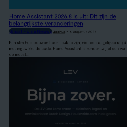
Home Assistant 2026.8 is uit: Dit zijn de
belangrijkste veranderingen
Smart Home Nieuws
-
Joshua
6. augustus 2026
Een slim huis bouwen hoort leuk te zijn, niet een dagelijkse strijd
met ingewikkelde code. Home Assistant is zonder twijfel een van
de meest...