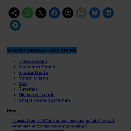
VERGELIJKBARE ARTIKELEN
Trefwoorden
Start met Smart
Producttests
Vergelijkingen
FAQ
Tutorials
Nieuws & Trends
Smart Home Systemen
Meer
Thuisbatterij in 2026: hoeveel bespaar je écht (en wat
verandert er zonder salderingsregeling?)