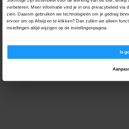
Sommige zijn essentieel voor de werking van de site, terwij
Trends & Technologie
-
Thomas
9. augustus 2026
verbeteren. Meer informatie vind je in ons privacybeleid via
zien. Daarom gebruiken we technologieën om je gedrag binne
ervoor om op Afwijzen te klikken? Dan zullen we alleen funct
Jouw Smart Home Weekoverzicht (Week 32): AI-hacks, app-
updates en grote Google-stappen
instellingen altijd wijzigen op de instellingenpagina.
Smart Home Nieuws
-
Joshua
9. augustus 2026
LAAD MEER
Is g
Aanpas