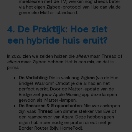
meekleuren met de TV) werken nog steeds beter
via het eigen Zigbee-protocol van Hue dan via de
generieke Matter-standaard.
4. De Praktijk: Hoe ziet
een hybride huis eruit?
In 2026 zien we zelden huizen die
alleen
maar Thread of
alleen
maar Zigbee hebben. Het is een mix, en dat is
prima.
De Verlichting:
Die is vaak nog
Zigbee
(via de Hue
Bridge). Waarom? Omdat je die al had en het
perfect werkt. Door de Matter-update van de
Bridge ziet jouw Apple Woning app deze lampen
gewoon als ‘Matter-lampen’.
De Sensoren & Stopcontacten:
Nieuwe aankopen
zijn vaak
Thread
. Een slimme stekker van Eve of
een raamsensor van Aqara. Deze hebben geen
eigen hub meer nodig en praten direct met je
Border Router (bijv. HomePod).