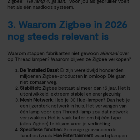
Zigbee:
“Hé lamp 4, ga aan.”
Voor jou als gebruiker voelt
het als één naadloos systeem.
3. Waarom Zigbee in 2026
nog steeds relevant is
Waarom stappen fabrikanten niet gewoon
allemaal
over
op Thread lampen? Waarom blijven ze Zigbee verkopen?
De ‘Installed Base’:
Er zijn wereldwijd honderden
miljoenen Zigbee-producten in omloop. Die gaan
niet zomaar weg.
Stabiliteit:
Zigbee bestaat al meer dan 15 jaar. Het is
uitontwikkeld, extreem stabiel en energiezuinig.
Mesh Netwerk:
Heb je 30 Hue-lampen? Dan heb je
een ijzersterk netwerk in huis. Het vervangen van
één lamp voor een Thread-lamp zou dat netwerk
verzwakken. Het is vaak beter om bij één type
(alles Zigbee) te blijven voor je verlichting.
Specifieke functies:
Sommige geavanceerde
functies (zoals
Hue Entertainment
waarbij lampen