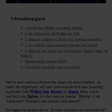
Inhoudsopgave
1. De Mythe: Matter vervangt Zigbee
2. De Oplossing: De Bridge als Tolk
3. Waarom Zigbee in 2026 nog steeds relevant is
4. De Praktijk: Hoe ziet een hybride huis eruit?
5. Moet ik iets doen om mijn Zigbee ‘Matter-klaar’ te
maken?
Veelgestelde Vragen (FAQ)
Conclusie: Evolutie, geen revolutie
Het is een veelvoorkomende angst bij onze klanten. Je
hebt de afgelopen vijf jaar geïnvesteerd in een prachtig
systeem met
Philips Hue
,
Bosch
of
Aqara
. Alles werkt
perfect via
Zigbee
. En dan lees je overal:
“Matter is de
toekomst! Thread is de nieuwe standaard!”
De logische gedachte is:
“Is mijn systeem nu verouderd?