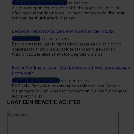
Slimme Energiebesparing
19. maart 2026
Als je zonnepanelen op het dak hebt liggen, kun je er de
afgelopen maanden nauwelijks meer omheen: de discussie
rondom de thuisbatterij. Met het...
De beste robotstofzuigers met dweilfunctie in 2026
Topselecties
26. februari 2026
Een robotstofzuiger is fantastisch, maar een 2-in-1 combi-
apparaat is in 2026 de absolute standaard geworden.
Waarom zou je alleen het stof weghalen, als de...
Pixel 6 Pro ‘End of Life’: Wat betekent dit voor jouw Google
Home app?
Trends & Technologie
9. augustus 2026
De Pixel 6 Pro was niet zomaar een release voor Google.
Gelanceerd in 2021, was het de telefoon die het fundament
legde voor alles...
LAAT EEN REACTIE ACHTER
Opmerk