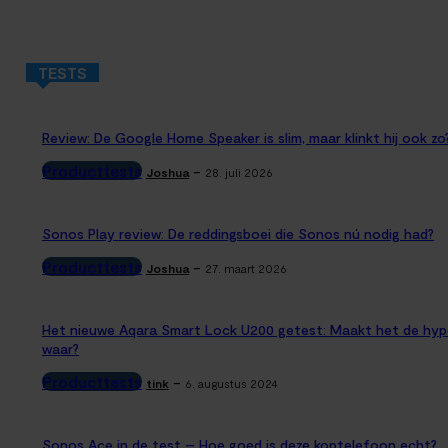
TESTS
Review: De Google Home Speaker is slim, maar klinkt hij ook zo
Producttests
-
Joshua
28. juli 2026
Sonos Play review: De reddingsboei die Sonos nú nodig had?
Producttests
-
Joshua
27. maart 2026
Het nieuwe Aqara Smart Lock U200 getest: Maakt het de hyp
waar?
Producttests
-
tink
6. augustus 2024
Sonos Ace in de test – Hoe goed is deze koptelefoon echt?