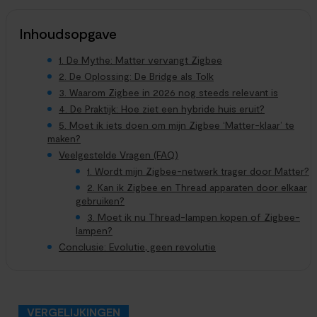
Inhoudsopgave
1. De Mythe: Matter vervangt Zigbee
2. De Oplossing: De Bridge als Tolk
3. Waarom Zigbee in 2026 nog steeds relevant is
4. De Praktijk: Hoe ziet een hybride huis eruit?
5. Moet ik iets doen om mijn Zigbee ‘Matter-klaar’ te
maken?
Veelgestelde Vragen (FAQ)
1. Wordt mijn Zigbee-netwerk trager door Matter?
2. Kan ik Zigbee en Thread apparaten door elkaar
gebruiken?
3. Moet ik nu Thread-lampen kopen of Zigbee-
lampen?
Conclusie: Evolutie, geen revolutie
VERGELIJKINGEN