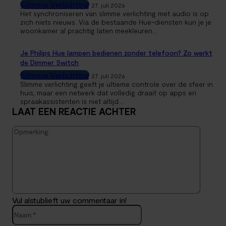
Slimme Verlichting
27. juli 2026
Het synchroniseren van slimme verlichting met audio is op
zich niets nieuws. Via de bestaande Hue-diensten kun je je
woonkamer al prachtig laten meekleuren...
Je Philips Hue lampen bedienen zonder telefoon? Zo werkt
de Dimmer Switch
Slimme Verlichting
27. juli 2026
Slimme verlichting geeft je ultieme controle over de sfeer in
huis, maar een netwerk dat volledig draait op apps en
spraakassistenten is niet altijd...
LAAT EEN REACTIE ACHTER
Opmerk
Vul alstublieft uw commentaar in!
Naam:*