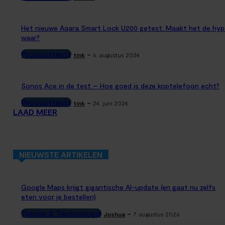
Het nieuwe Aqara Smart Lock U200 getest: Maakt het de hyp
waar?
Producttests
-
tink
6. augustus 2024
Sonos Ace in de test – Hoe goed is deze koptelefoon echt?
Producttests
-
tink
24. juni 2024
LAAD MEER
NIEUWSTE ARTIKELEN
Google Maps krijgt gigantische AI-update (en gaat nu zelfs
eten voor je bestellen)
Trends & Technologie
-
Joshua
7. augustus 2026