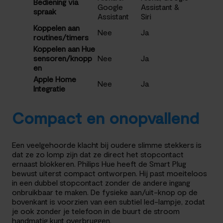
Bediening via
Google
Assistant &
spraak
Assistant
Siri
Koppelen aan
Nee
Ja
routines/timers
Koppelen aan Hue
sensoren/knopp
Nee
Ja
en
Apple Home
Nee
Ja
Integratie
Compact en onopvallend
Een veelgehoorde klacht bij oudere slimme stekkers is
dat ze zo lomp zijn dat ze direct het stopcontact
ernaast blokkeren. Philips Hue heeft de Smart Plug
bewust uiterst compact ontworpen. Hij past moeiteloos
in een dubbel stopcontact zonder de andere ingang
onbruikbaar te maken. De fysieke aan/uit-knop op de
bovenkant is voorzien van een subtiel led-lampje, zodat
je ook zonder je telefoon in de buurt de stroom
handmatig kunt overbruggen.