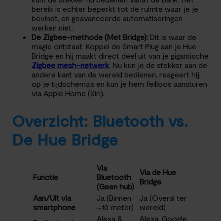
bereik is echter beperkt tot de ruimte waar je je
bevindt, en geavanceerde automatiseringen
werken niet.
De Zigbee-methode (Met Bridge):
Dit is waar de
magie ontstaat. Koppel de Smart Plug aan je Hue
Bridge en hij maakt direct deel uit van je gigantische
Zigbee mesh-netwerk
. Nu kun je de stekker aan de
andere kant van de wereld bedienen, reageert hij
op je tijdschema’s en kun je hem feilloos aansturen
via Apple Home (Siri).
Overzicht: Bluetooth vs.
De Hue Bridge
Via
Via de Hue
Functie
Bluetooth
Bridge
(Geen hub)
Aan/Uit via
Ja (Binnen
Ja (Overal ter
smartphone
~10 meter)
wereld)
Alexa &
Alexa, Google