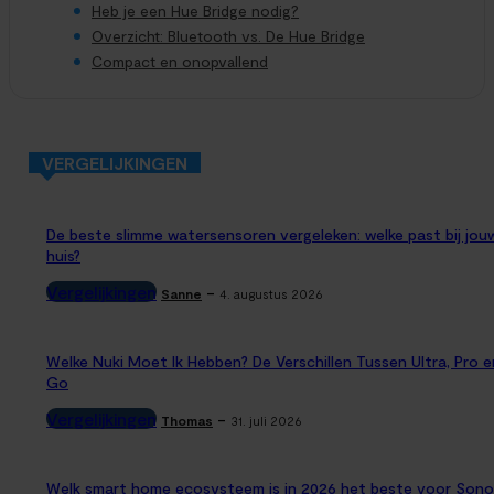
Heb je een Hue Bridge nodig?
Overzicht: Bluetooth vs. De Hue Bridge
Compact en onopvallend
VERGELIJKINGEN
De beste slimme watersensoren vergeleken: welke past bij jou
huis?
Vergelijkingen
-
Sanne
4. augustus 2026
Welke Nuki Moet Ik Hebben? De Verschillen Tussen Ultra, Pro e
Go
Vergelijkingen
-
Thomas
31. juli 2026
Welk smart home ecosysteem is in 2026 het beste voor Sono