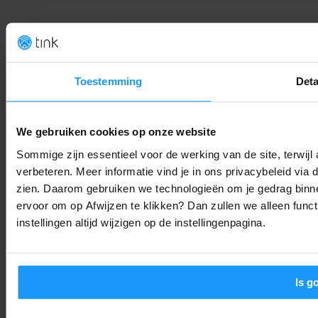
De $400 AI-puck van OpenAI: De toekomst van de smart hom
of een privacy-risico?
Smart Home Nieuws
-
Thomas
7. augustus 2026
Toestemming
Deta
Sonos voegt stilletjes grote functie toe (en bijna niemand
heeft het door)
We gebruiken cookies op onze website
Smart Home Nieuws
-
Joshua
7. augustus 2026
Sommige zijn essentieel voor de werking van de site, terwij
verbeteren. Meer informatie vind je in ons privacybeleid via
zien. Daarom gebruiken we technologieën om je gedrag binne
Jouw Google Home werkt weer soepeler: Alles over de
augustus-update
ervoor om op Afwijzen te klikken? Dan zullen we alleen funct
instellingen altijd wijzigen op de instellingenpagina.
Smart Home Nieuws
-
Joshua
6. augustus 2026
LAAD MEER
Is g