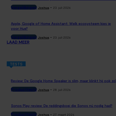
Vergelijkingen
-
Joshua
23. juli 2026
Apple, Google of Home Assistant: Welk ecosysteem kies je
voor Hue?
Vergelijkingen
-
Joshua
23. juli 2026
LAAD MEER
TESTS
Review: De Google Home Speaker is slim, maar klinkt hij ook zo
Producttests
-
Joshua
28. juli 2026
Sonos Play review: De reddingsboei die Sonos nú nodig had?
Producttests
-
Joshua
27. maart 2026