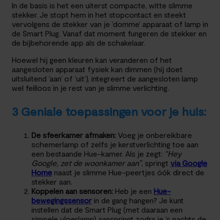
In de basis is het een uiterst compacte, witte slimme
stekker. Je stopt hem in het stopcontact en steekt
vervolgens de stekker van je ‘domme’ apparaat of lamp in
de Smart Plug. Vanaf dat moment fungeren de stekker en
de bijbehorende app als de schakelaar.
Hoewel hij geen kleuren kan veranderen of het
aangesloten apparaat fysiek kan dimmen (hij doet
uitsluitend ‘aan’ of ‘uit’), integreert de aangesloten lamp
wel feilloos in je rest van je slimme verlichting.
3 Geniale toepassingen voor je huis:
De sfeerkamer afmaken:
Voeg je onbereikbare
schemerlamp of zelfs je kerstverlichting toe aan
een bestaande Hue-kamer. Als je zegt:
“Hey
Google, zet de woonkamer aan”
, springt
via Google
Home
naast je slimme Hue-peertjes óók direct de
stekker aan.
Koppelen aan sensoren:
Heb je een
Hue-
bewegingssensor
in de gang hangen? Je kunt
instellen dat de Smart Plug (met daaraan een
simpele vloerlamp) aanspringt zodra je ’s nachts de