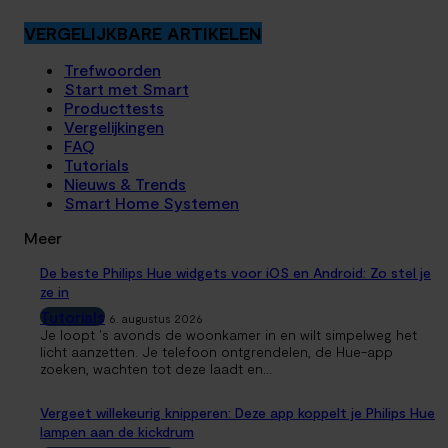
VERGELIJKBARE ARTIKELEN
Trefwoorden
Start met Smart
Producttests
Vergelijkingen
FAQ
Tutorials
Nieuws & Trends
Smart Home Systemen
Meer
De beste Philips Hue widgets voor iOS en Android: Zo stel je
ze in
Tutorials
6. augustus 2026
Je loopt 's avonds de woonkamer in en wilt simpelweg het
licht aanzetten. Je telefoon ontgrendelen, de Hue-app
zoeken, wachten tot deze laadt en...
Vergeet willekeurig knipperen: Deze app koppelt je Philips Hue
lampen aan de kickdrum