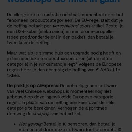
De allergrootste frustratie ontstaat momenteel door het
fenomeen ‘productcategorieën’. De EU-regel stelt dat je
de heffing betaalt per
verschillend soort
artikel. Bestel je
een USB-kabel (elektronica) én een drone-propeller
(speelgoed/onderdelen) in één pakket, dan betaal je
twee keer de heffing.
Maar wat als je slimme huis een upgrade nodig heeft en
je tien identieke temperatuursensoren (uit dezelfde
categorie) in je winkelmandje legt? Volgens de Europese
regels hoor je dan eenmalig die heffing van € 3,63 af te
tikken.
De praktijk op AliExpress:
De achterliggende software
van veel Chinese webshops is momenteel nog niet
gebouwd op deze ingewikkelde Europese categorie-
regels. In plaats van de heffing één keer over de hele
categorie te berekenen, verhogen de algoritmes
domweg de
stukprijs
van het artikel.
Het gevolg:
Bestel je 10 sensoren, dan betaal je
momenteel door deze softwarefout onterecht 10