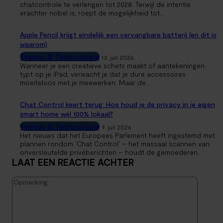
chatcontrole te verlengen tot 2028. Terwijl de intentie
erachter nobel is, roept de mogelijkheid tot...
Apple Pencil krijgt eindelijk een vervangbare batterij (en dit is
waarom)
Trends & Technologie
13. juli 2026
Wanneer je een creatieve schets maakt of aantekeningen
typt op je iPad, verwacht je dat je dure accessoires
moeiteloos met je meewerken. Maar de...
Chat Control keert terug: Hoe houd je de privacy in je eigen
smart home wél 100% lokaal?
Trends & Technologie
9. juli 2026
Het nieuws dat het Europees Parlement heeft ingestemd met
plannen rondom 'Chat Control' – het massaal scannen van
onversleutelde privéberichten – houdt de gemoederen...
LAAT EEN REACTIE ACHTER
Opmerk