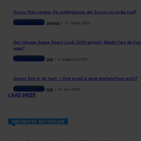
Sonos Play review: De reddingsboei die Sonos nú nodig had?
Producttests
-
Joshua
27. maart 2026
Het nieuwe Aqara Smart Lock U200 getest: Maakt het de hyp
waar?
Producttests
-
tink
6. augustus 2024
Sonos Ace in de test – Hoe goed is deze koptelefoon echt?
Producttests
-
tink
24. juni 2024
LAAD MEER
NIEUWSTE ARTIKELEN