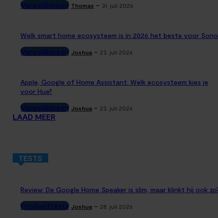
Vergelijkingen
-
Thomas
31. juli 2026
Welk smart home ecosysteem is in 2026 het beste voor Sono
Vergelijkingen
-
Joshua
23. juli 2026
Apple, Google of Home Assistant: Welk ecosysteem kies je
voor Hue?
Vergelijkingen
-
Joshua
23. juli 2026
LAAD MEER
TESTS
Review: De Google Home Speaker is slim, maar klinkt hij ook zo
Producttests
-
Joshua
28. juli 2026