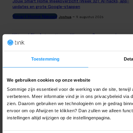
Jouw Smart Home Weekoverzicht (Week 32): AI-hacks, app-
updates en grote Google-stappen
Smart Home Nieuws
-
Joshua
9. augustus 2026
Witgoed Slim Automatiseren: Wassen en Drogen op de
Goedkoopste Uren
Slimme Energiebesparing
-
Thomas
9. augustus 2026
Toestemming
Deta
Geven slimme rookmelders korting op je inboedelverzekering?
Dit is de werkelijkheid
We gebruiken cookies op onze website
Slimme Beveiliging
-
Sanne
9. augustus 2026
Sommige zijn essentieel voor de werking van de site, terwij
verbeteren. Meer informatie vind je in ons privacybeleid via
Samsung luistert naar kritiek: Zo ziet de vernieuwde
zien. Daarom gebruiken we technologieën om je gedrag binne
SmartThings-app eruit
ervoor om op Afwijzen te klikken? Dan zullen we alleen funct
instellingen altijd wijzigen op de instellingenpagina.
Smart Home Nieuws
-
Joshua
8. augustus 2026
LAAD MEER