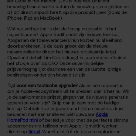
liet Cook in het midden. Ook is nog niet officieel
bevestigd vanaf welke datum de nieuwe prijzen gelden en
of dit direct impact heeft op álle productlijnen (zoals de
iPhone, iPad en MacBook).
Wat we wél weten, is dat de timing cruciaal is. In het
najaar lanceert Apple traditioneel zijn nieuwe line-up.
Aangezien de toeleveranciers hun kosten nu al keihard
doorberekenen, is de kans groot dat de nieuwe
najaarscollectie direct het nieuwe prijskaartje krijgt.
Opvallend detail: Tim Cook draagt in september officieel
het stokje over als CEO. Deze onvermijdelijke
prijsverhoging lijkt daarmee een van de laatste, pittige
beslissingen onder zijn bewind te zijn.
Tijd voor een tactische upgrade?
Als er één moment is
om je Apple-ecosysteem uit te breiden, dan is het nu. Wil
je de aankomende prijsstijgingen van de nieuwe generatie
apparaten voor zijn? Grijp dan je kans met de huidige
line-up. Ontdek hoe je jouw smart home naadloos kunt
bedienen met een snelle en betrouwbare
Apple
HomePod mini
of bereid je voor met de perfecte slimme
accessoires die feilloos met Apple HomeKit werken,
direct op
tink.nl
. Wacht niet tot de prijzen exploderen!