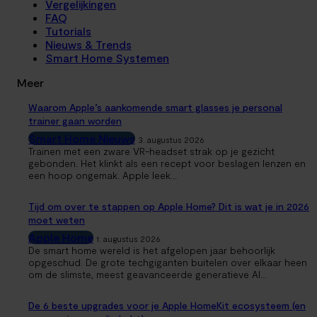
Vergelijkingen
FAQ
Tutorials
Nieuws & Trends
Smart Home Systemen
Meer
Waarom Apple’s aankomende smart glasses je personal
trainer gaan worden
Smart Home Nieuws
3. augustus 2026
Trainen met een zware VR-headset strak op je gezicht
gebonden. Het klinkt als een recept voor beslagen lenzen en
een hoop ongemak. Apple leek...
Tijd om over te stappen op Apple Home? Dit is wat je in 2026
moet weten
Apple Home
1. augustus 2026
De smart home wereld is het afgelopen jaar behoorlijk
opgeschud. De grote techgiganten buitelen over elkaar heen
om de slimste, meest geavanceerde generatieve AI...
De 6 beste upgrades voor je Apple HomeKit ecosysteem (en