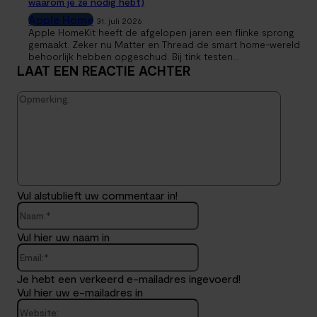
waarom je ze nodig hebt)
Apple Home
31. juli 2026
Apple HomeKit heeft de afgelopen jaren een flinke sprong
gemaakt. Zeker nu Matter en Thread de smart home-wereld
behoorlijk hebben opgeschud. Bij tink testen...
LAAT EEN REACTIE ACHTER
Opmerk
Vul alstublieft uw commentaar in!
Naam:*
Vul hier uw naam in
Email:*
Je hebt een verkeerd e-mailadres ingevoerd!
Vul hier uw e-mailadres in
Website: