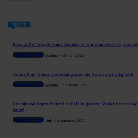
TESTS
Review: De Google Home Speaker is slim, maar klinkt hij ook zo
Producttests
-
Joshua
28. juli 2026
Sonos Play review: De reddingsboei die Sonos nú nodig had?
Producttests
-
Joshua
27. maart 2026
Het nieuwe Aqara Smart Lock U200 getest: Maakt het de hyp
waar?
Producttests
-
tink
6. augustus 2024