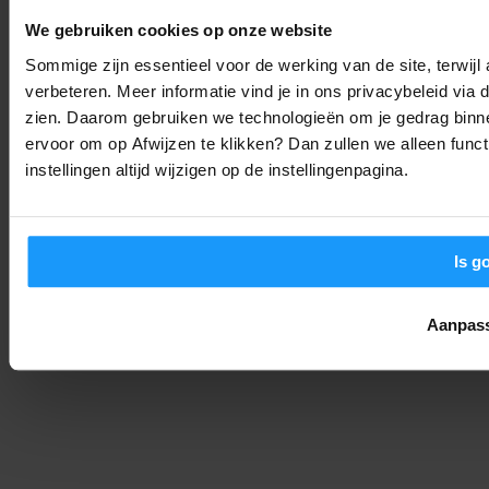
in
We gebruiken cookies op onze website
Tutorials
-
Joshua
6. augustus 2026
Sommige zijn essentieel voor de werking van de site, terwij
verbeteren. Meer informatie vind je in ons privacybeleid via
Home Assistant 2026.8 is uit: Dit zijn de belangrijkste
zien. Daarom gebruiken we technologieën om je gedrag binne
veranderingen
ervoor om op Afwijzen te klikken? Dan zullen we alleen funct
Smart Home Nieuws
-
instellingen altijd wijzigen op de instellingenpagina.
Joshua
6. augustus 2026
LAAD MEER
Is g
Aanpas