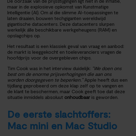
De oorzaak van de prijsstijgingen ligt niet in de inflatie,
maar in de explosieve opkomst van Kunstmatige
Intelligentie (AI). Om al die slimme AI-toepassingen te
laten draaien, bouwen techgiganten wereldwijd
gigantische datacenters. Deze datacenters slurpen
werkelijk álle beschikbare werkgeheugens (RAM) en
opslagchips op.
Het resultaat is een klassiek geval van vraag en aanbod:
de markt is leeggekocht en toeleveranciers vragen de
hoofdprijs voor de overgebleven chips.
Tim Cook was in het interview duidelijk:
“We doen ons
best om de enorme prijsverhogingen die aan ons
worden doorgegeven te beperken.”
Apple heeft dus een
tijdlang geprobeerd om deze klap zelf op te vangen en
de klant te beschermen, maar Cook geeft toe dat deze
situatie inmiddels absoluut
onhoudbaar
is geworden.
De eerste slachtoffers:
Mac mini en Mac Studio