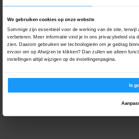
Sonos voegt stilletjes grote functie toe (en bijna niemand
We gebruiken cookies op onze website
heeft het door)
Sommige zijn essentieel voor de werking van de site, terwij
Smart Home Nieuws
-
Joshua
7. augustus 2026
verbeteren. Meer informatie vind je in ons privacybeleid via
zien. Daarom gebruiken we technologieën om je gedrag binne
Jouw Google Home werkt weer soepeler: Alles over de
ervoor om op Afwijzen te klikken? Dan zullen we alleen funct
augustus-update
instellingen altijd wijzigen op de instellingenpagina.
Smart Home Nieuws
-
Joshua
6. augustus 2026
LAAD MEER
Is g
Aanpas