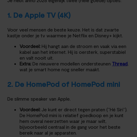
Je hebt anno 2026 eigenlijk twee (hele goede) opties:
1. De Apple TV (4K)
Voor veel mensen de beste keuze. Het is dat zwarte
kastje onder je tv waarmee je Netflix en Disney+ kijkt.
Voordeel:
Hij hangt aan de stroom en vaak via een
kabel aan het internet. Hij is oersterk, superstabiel
en valt nooit uit.
Extra:
De nieuwere modellen ondersteunen
Thr
e
ad
,
wat je smart home nog sneller maakt.
2. De HomePod of HomePod mini
De slimme speaker van Apple.
Voordeel:
Je kunt er direct tegen praten (“Hé Siri”).
De HomePod mini is relatief goedkoop en je kunt
hem overal neerzetten waar je maar wilt,
bijvoorbeeld centraal in de gang voor het beste
bereik naar al je apparaten.