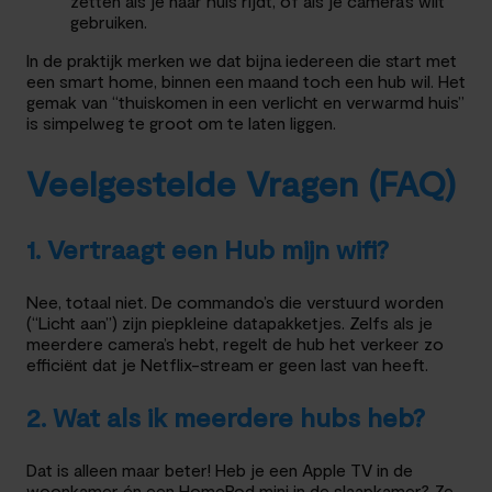
zetten als je naar huis rijdt, of als je camera’s wilt
gebruiken.
In de praktijk merken we dat bijna iedereen die start met
een smart home, binnen een maand toch een hub wil. Het
gemak van “thuiskomen in een verlicht en verwarmd huis”
is simpelweg te groot om te laten liggen.
Veelgestelde Vragen (FAQ)
1. Vertraagt een Hub mijn wifi?
Nee, totaal niet. De commando’s die verstuurd worden
(“Licht aan”) zijn piepkleine datapakketjes. Zelfs als je
meerdere camera’s hebt, regelt de hub het verkeer zo
efficiënt dat je Netflix-stream er geen last van heeft.
2. Wat als ik meerdere hubs heb?
Dat is alleen maar beter! Heb je een Apple TV in de
woonkamer én een HomePod mini in de slaapkamer? Ze