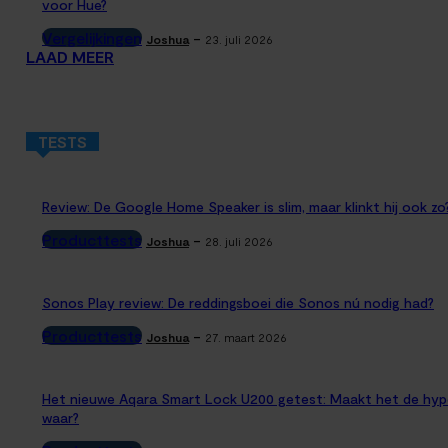
voor Hue?
Vergelijkingen
-
Joshua
23. juli 2026
LAAD MEER
TESTS
Review: De Google Home Speaker is slim, maar klinkt hij ook zo
Producttests
-
Joshua
28. juli 2026
Sonos Play review: De reddingsboei die Sonos nú nodig had?
Producttests
-
Joshua
27. maart 2026
Het nieuwe Aqara Smart Lock U200 getest: Maakt het de hyp
waar?