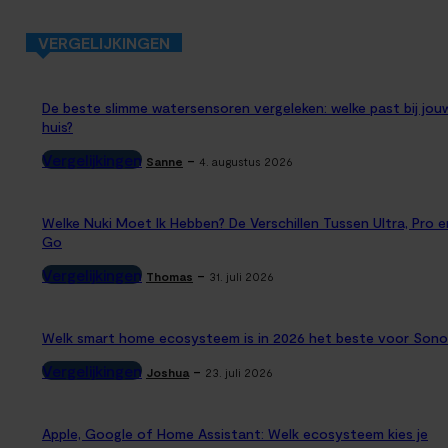
VERGELIJKINGEN
De beste slimme watersensoren vergeleken: welke past bij jou
huis?
Vergelijkingen
-
Sanne
4. augustus 2026
Welke Nuki Moet Ik Hebben? De Verschillen Tussen Ultra, Pro e
Go
Vergelijkingen
-
Thomas
31. juli 2026
Welk smart home ecosysteem is in 2026 het beste voor Sono
Vergelijkingen
-
Joshua
23. juli 2026
Apple, Google of Home Assistant: Welk ecosysteem kies je