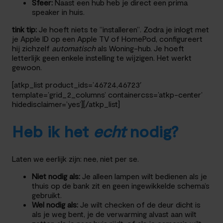
Sfeer:
Naast een hub heb je direct een prima
speaker in huis.
tink tip:
Je hoeft niets te “installeren”. Zodra je inlogt met
je Apple ID op een Apple TV of HomePod, configureert
hij zichzelf
automatisch
als Woning-hub. Je hoeft
letterlijk geen enkele instelling te wijzigen. Het werkt
gewoon.
[atkp_list product_ids=’46724,46723′
template=’grid_2_columns’ containercss=’atkp-center’
hidedisclaimer=’yes’][/atkp_list]
Heb ik het
echt
nodig?
Laten we eerlijk zijn: nee, niet per se.
Niet nodig als:
Je alleen lampen wilt bedienen als je
thuis op de bank zit en geen ingewikkelde schema’s
gebruikt.
Wel nodig als:
Je wilt checken of de deur dicht is
als je weg bent, je de verwarming alvast aan wilt