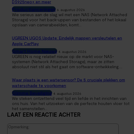
DS925neo+ en meer
Productlanceringen
6. augustus 2026
Wie serieus aan de slag wil met een NAS (Network Attached
Storage) voor het back-uppen van bestanden of het lokaal
opslaan van camerabeelden, komt...
UGREEN UGOS Update: Eindelijk mappen versleutelen en
Apple CarPlay
Smart Home Nieuws
4. augustus 2026
UGREEN is nog relatief nieuw op de markt voor NAS-
systemen (Network Attached Storage), maar ze zitten
absoluut niet stil als het gaat om software-ontwikkeling....
Waar plaats je een watersensor? De 5 cruciale plekken om
waterschade te voorkomen
Slimme Beveiliging
4. augustus 2026
We steken ontzettend veel tijd en liefde in het inrichten van
ons huis. Van het uitzoeken van de perfecte houten vloer tot
het samenstellen...
LAAT EEN REACTIE ACHTER
Opmerk