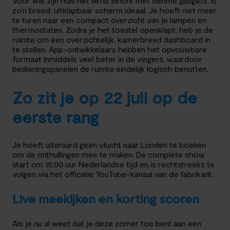
Voor wie zijn huis het liefst inricht met slimme gadgets, is
zo’n breed, uitklapbaar scherm ideaal. Je hoeft niet meer
te turen naar een compact overzicht van je lampen en
thermostaten. Zodra je het toestel openklapt, heb je de
ruimte om een overzichtelijk, kamerbreed dashboard in
te stellen. App-ontwikkelaars hebben het opvouwbare
formaat inmiddels veel beter in de vingers, waardoor
bedieningspanelen de ruimte eindelijk logisch benutten.
Zo zit je op 22 juli op de
eerste rang
Je hoeft uiteraard geen vlucht naar Londen te boeken
om de onthullingen mee te maken. De complete show
start om 15:00 uur Nederlandse tijd en is rechtstreeks te
volgen via het officiële YouTube-kanaal van de fabrikant.
Live meekijken en korting scoren
Als je nu al weet dat je deze zomer toe bent aan een