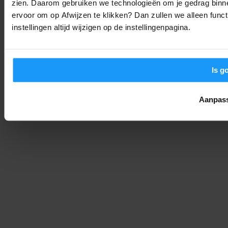
zien. Daarom gebruiken we technologieën om je gedrag binne
Home Assistant 2026.8 is uit: Dit zijn de belangrijkste
veranderingen
ervoor om op Afwijzen te klikken? Dan zullen we alleen funct
instellingen altijd wijzigen op de instellingenpagina.
Smart Home Nieuws
-
Joshua
6. augustus 2026
LAAD MEER
Is g
Aanpas