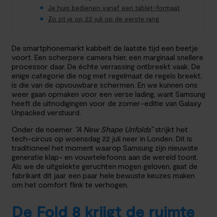
Je huis bedienen vanaf een tablet-formaat
Zo zit je op 22 juli op de eerste rang
De smartphonemarkt kabbelt de laatste tijd een beetje
voort. Een scherpere camera hier, een marginaal snellere
processor daar. De échte verrassing ontbreekt vaak. De
enige categorie die nog met regelmaat de regels breekt,
is die van de opvouwbare schermen. En we kunnen ons
weer gaan opmaken voor een verse lading, want Samsung
heeft de uitnodigingen voor de zomer-editie van Galaxy
Unpacked verstuurd.
Onder de noemer
“A New Shape Unfolds”
strijkt het
tech-circus op woensdag 22 juli neer in Londen. Dit is
traditioneel het moment waarop Samsung zijn nieuwste
generatie klap- en vouwtelefoons aan de wereld toont.
Als we de uitgelekte geruchten mogen geloven, gaat de
fabrikant dit jaar een paar hele bewuste keuzes maken
om het comfort flink te verhogen.
De Fold 8 krijgt de ruimte