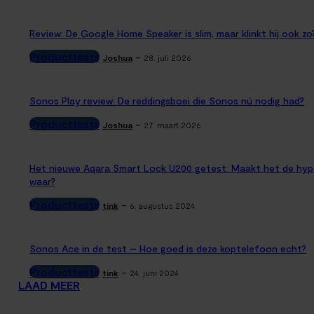
Review: De Google Home Speaker is slim, maar klinkt hij ook zo
Producttests
-
Joshua
28. juli 2026
Sonos Play review: De reddingsboei die Sonos nú nodig had?
Producttests
-
Joshua
27. maart 2026
Het nieuwe Aqara Smart Lock U200 getest: Maakt het de hyp
waar?
Producttests
-
tink
6. augustus 2024
Sonos Ace in de test – Hoe goed is deze koptelefoon echt?
Producttests
-
tink
24. juni 2024
LAAD MEER