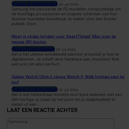
Trends & Technologie
30. juli 2026
Samsung introduceerde de FE-modellen oorspronkelijk om
de krachtige processoren en soepele schermen van hun
duurste toestellen bereikbaar te maken voor een breder
publiek. Door...
Moet je straks betalen voor SmartThings? Alles over de
nieuwe API-kosten
Smart Home Nieuws
22. juli 2026
Het is het ultieme schrikbeeld wanneer je besluit je huis te
digitaliseren. Je schaft dure hardware aan, investeert flink
wat uren om alles perfect...
Galaxy Watch Ultra 2 versus Watch 9: Welk horloge past bij
jou?
Trends & Technologie
22. juli 2026
Het is een herkenbaar moment voor bijna iedereen met een
slim horloge: je staat op het punt om je slaapkwaliteit te
meten of een...
LAAT EEN REACTIE ACHTER
Opmerk