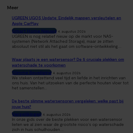
Meer
UGREEN UGOS Update: Eindelijk mappen versleutelen en
Apple CarPlay
Smart Home Nieuws
4. augustus 2026
UGREEN is nog relatief nieuw op de markt voor NAS-
systemen (Network Attached Storage), maar ze zitten
absoluut niet stil als het gaat om software-ontwikkeling....
Waar plaats je een watersensor? De 5 cruciale plekken om
waterschade te voorkomen
Slimme Beveiliging
4. augustus 2026
We steken ontzettend veel tijd en liefde in het inrichten van
ons huis. Van het uitzoeken van de perfecte houten vloer tot
het samenstellen...
De beste slimme watersensoren vergeleken: welke past bij
jouw huis?
Vergelijkingen
4. augustus 2026
In onze gids over de beste plekken voor een watersensor
lieten we al zien waar de grootste risico's op waterschade
zich in huis schuilhouden....