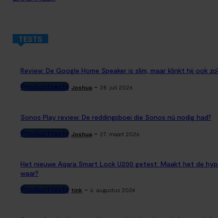
TESTS
Review: De Google Home Speaker is slim, maar klinkt hij ook zo
Producttests
-
Joshua
28. juli 2026
Sonos Play review: De reddingsboei die Sonos nú nodig had?
Producttests
-
Joshua
27. maart 2026
Het nieuwe Aqara Smart Lock U200 getest: Maakt het de hyp
waar?
Producttests
-
tink
6. augustus 2024