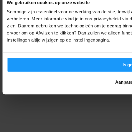
weten
We gebruiken cookies op onze website
Smart Home Nieuws
-
Sommige zijn essentieel voor de werking van de site, terwij
Joshua
5. augustus 2026
verbeteren. Meer informatie vind je in ons privacybeleid via
zien. Daarom gebruiken we technologieën om je gedrag binne
Pixel 10 gebruikers opgelet: Deze update lost je touch-
ervoor om op Afwijzen te klikken? Dan zullen we alleen funct
problemen op
instellingen altijd wijzigen op de instellingenpagina.
Trends & Technologie
-
Joshua
5. augustus 2026
LAAD MEER
Is g
Aanpas