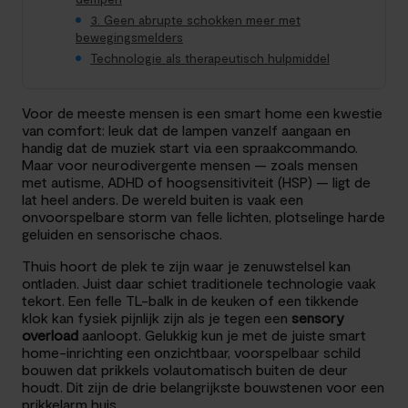
3. Geen abrupte schokken meer met
bewegingsmelders
Technologie als therapeutisch hulpmiddel
Voor de meeste mensen is een smart home een kwestie
van comfort: leuk dat de lampen vanzelf aangaan en
handig dat de muziek start via een spraakcommando.
Maar voor neurodivergente mensen — zoals mensen
met autisme, ADHD of hoogsensitiviteit (HSP) — ligt de
lat heel anders. De wereld buiten is vaak een
onvoorspelbare storm van felle lichten, plotselinge harde
geluiden en sensorische chaos.
Thuis hoort de plek te zijn waar je zenuwstelsel kan
ontladen. Juist daar schiet traditionele technologie vaak
tekort. Een felle TL-balk in de keuken of een tikkende
klok kan fysiek pijnlijk zijn als je tegen een
sensory
overload
aanloopt. Gelukkig kun je met de juiste smart
home-inrichting een onzichtbaar, voorspelbaar schild
bouwen dat prikkels volautomatisch buiten de deur
houdt. Dit zijn de drie belangrijkste bouwstenen voor een
prikkelarm huis.