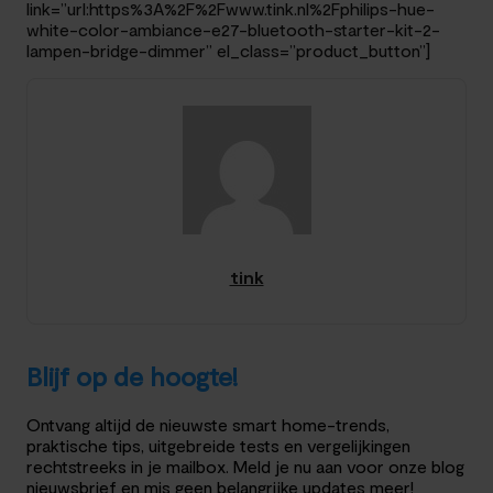
link=”url:https%3A%2F%2Fwww.tink.nl%2Fphilips-hue-
white-color-ambiance-e27-bluetooth-starter-kit-2-
lampen-bridge-dimmer” el_class=”product_button”]
tink
Blijf op de hoogte!
Ontvang altijd de nieuwste smart home-trends,
praktische tips, uitgebreide tests en vergelijkingen
rechtstreeks in je mailbox. Meld je nu aan voor onze blog
nieuwsbrief en mis geen belangrijke updates meer!