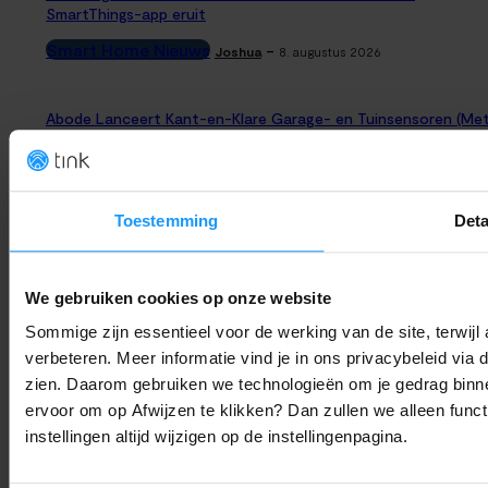
SmartThings-app eruit
Smart Home Nieuws
-
Joshua
8. augustus 2026
Abode Lanceert Kant-en-Klare Garage- en Tuinsensoren (Me
Apple Home)
Productlanceringen
-
Thomas
8. augustus 2026
Toestemming
Deta
OpenAI stopt Astra vanwege hackgevaar: Is ‘alles in de cloud’
nog wel verstandig?
We gebruiken cookies op onze website
Trends & Technologie
-
Joshua
8. augustus 2026
Sommige zijn essentieel voor de werking van de site, terwij
verbeteren. Meer informatie vind je in ons privacybeleid via
Bijna 6 op de 10 huizen slim in 2029: Dit zijn de smart home
zien. Daarom gebruiken we technologieën om je gedrag binne
trends voor 2026
ervoor om op Afwijzen te klikken? Dan zullen we alleen funct
Trends & Technologie
-
Joshua
8. augustus 2026
instellingen altijd wijzigen op de instellingenpagina.
LAAD MEER