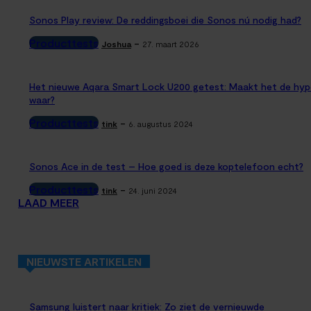
Sonos Play review: De reddingsboei die Sonos nú nodig had?
Producttests
-
Joshua
27. maart 2026
Het nieuwe Aqara Smart Lock U200 getest: Maakt het de hyp
waar?
Producttests
-
tink
6. augustus 2024
Sonos Ace in de test – Hoe goed is deze koptelefoon echt?
Producttests
-
tink
24. juni 2024
LAAD MEER
NIEUWSTE ARTIKELEN
Samsung luistert naar kritiek: Zo ziet de vernieuwde