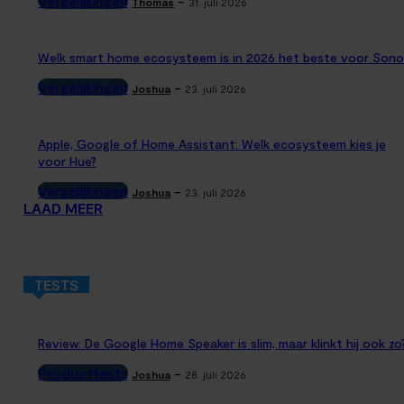
Vergelijkingen
-
Thomas
31. juli 2026
Welk smart home ecosysteem is in 2026 het beste voor Sono
Vergelijkingen
-
Joshua
23. juli 2026
Apple, Google of Home Assistant: Welk ecosysteem kies je
voor Hue?
Vergelijkingen
-
Joshua
23. juli 2026
LAAD MEER
TESTS
Review: De Google Home Speaker is slim, maar klinkt hij ook zo
Producttests
-
Joshua
28. juli 2026