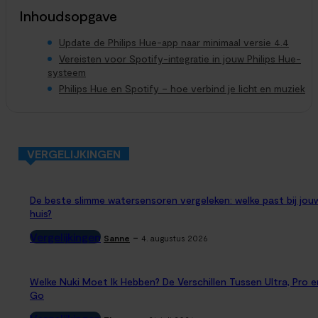
spraakassistenten is niet altijd...
Inhoudsopgave
Update de Philips Hue-app naar minimaal versie 4.4
Vereisten voor Spotify-integratie in jouw Philips Hue-
systeem
Philips Hue en Spotify – hoe verbind je licht en muziek
VERGELIJKINGEN
De beste slimme watersensoren vergeleken: welke past bij jou
huis?
Vergelijkingen
-
Sanne
4. augustus 2026
Welke Nuki Moet Ik Hebben? De Verschillen Tussen Ultra, Pro e
Go