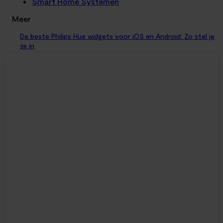
Smart Home Systemen
Meer
De beste Philips Hue widgets voor iOS en Android: Zo stel je
ze in
Tutorials
6. augustus 2026
Je loopt 's avonds de woonkamer in en wilt simpelweg het
licht aanzetten. Je telefoon ontgrendelen, de Hue-app
zoeken, wachten tot deze laadt en...
Vergeet willekeurig knipperen: Deze app koppelt je Philips Hue
lampen aan de kickdrum
Slimme Verlichting
27. juli 2026
Het synchroniseren van slimme verlichting met audio is op
zich niets nieuws. Via de bestaande Hue-diensten kun je je
woonkamer al prachtig laten meekleuren...
Je Philips Hue lampen bedienen zonder telefoon? Zo werkt
de Dimmer Switch
Slimme Verlichting
27. juli 2026
Slimme verlichting geeft je ultieme controle over de sfeer in
huis, maar een netwerk dat volledig draait op apps en