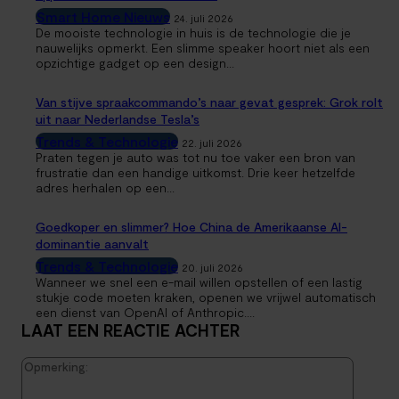
Smart Home Nieuws
24. juli 2026
De mooiste technologie in huis is de technologie die je
nauwelijks opmerkt. Een slimme speaker hoort niet als een
opzichtige gadget op een design...
Van stijve spraakcommando’s naar gevat gesprek: Grok rolt
uit naar Nederlandse Tesla’s
Trends & Technologie
22. juli 2026
Praten tegen je auto was tot nu toe vaker een bron van
frustratie dan een handige uitkomst. Drie keer hetzelfde
adres herhalen op een...
Goedkoper en slimmer? Hoe China de Amerikaanse AI-
dominantie aanvalt
Trends & Technologie
20. juli 2026
Wanneer we snel een e-mail willen opstellen of een lastig
stukje code moeten kraken, openen we vrijwel automatisch
een dienst van OpenAI of Anthropic....
LAAT EEN REACTIE ACHTER
Opmerk