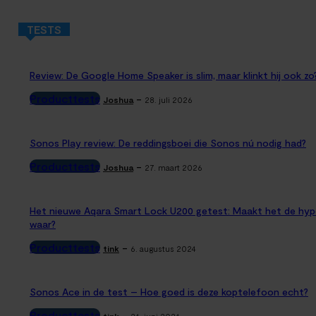
TESTS
Review: De Google Home Speaker is slim, maar klinkt hij ook zo
Producttests
-
Joshua
28. juli 2026
Sonos Play review: De reddingsboei die Sonos nú nodig had?
Producttests
-
Joshua
27. maart 2026
Het nieuwe Aqara Smart Lock U200 getest: Maakt het de hyp
waar?
Producttests
-
tink
6. augustus 2024
Sonos Ace in de test – Hoe goed is deze koptelefoon echt?
Producttests
-
tink
24. juni 2024