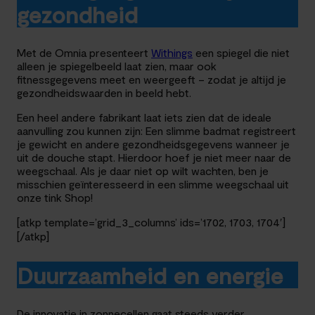
gezondheid
Met de Omnia presenteert
Withings
een spiegel die niet
alleen je spiegelbeeld laat zien, maar ook
fitnessgegevens meet en weergeeft – zodat je altijd je
gezondheidswaarden in beeld hebt.
Een heel andere fabrikant laat iets zien dat de ideale
aanvulling zou kunnen zijn: Een slimme badmat registreert
je gewicht en andere gezondheidsgegevens wanneer je
uit de douche stapt. Hierdoor hoef je niet meer naar de
weegschaal. Als je daar niet op wilt wachten, ben je
misschien geïnteresseerd in een slimme weegschaal uit
onze tink Shop!
[atkp template=’grid_3_columns’ ids=’1702, 1703, 1704′]
[/atkp]
Duurzaamheid en energie
De innovatie in zonnecellen gaat steeds verder.