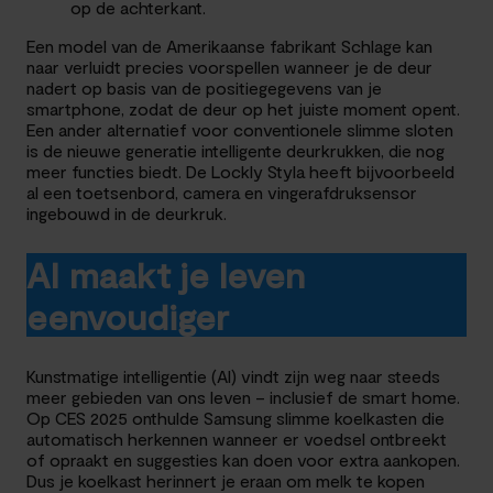
op de achterkant.
Een model van de Amerikaanse fabrikant Schlage kan
naar verluidt precies voorspellen wanneer je de deur
nadert op basis van de positiegegevens van je
smartphone, zodat de deur op het juiste moment opent.
Een ander alternatief voor conventionele slimme sloten
is de nieuwe generatie intelligente deurkrukken, die nog
meer functies biedt. De Lockly Styla heeft bijvoorbeeld
al een toetsenbord, camera en vingerafdruksensor
ingebouwd in de deurkruk.
AI maakt je leven
eenvoudiger
Kunstmatige intelligentie (AI) vindt zijn weg naar steeds
meer gebieden van ons leven – inclusief de smart home.
Op CES 2025 onthulde Samsung slimme koelkasten die
automatisch herkennen wanneer er voedsel ontbreekt
of opraakt en suggesties kan doen voor extra aankopen.
Dus je koelkast herinnert je eraan om melk te kopen