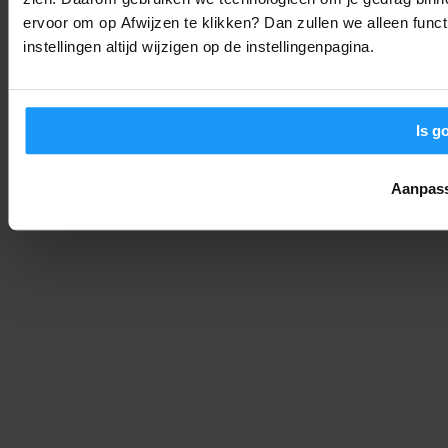
Tutorials
-
Joshua
6. augustus 2026
ervoor om op Afwijzen te klikken? Dan zullen we alleen funct
instellingen altijd wijzigen op de instellingenpagina.
Home Assistant 2026.8 is uit: Dit zijn de belangrijkste
veranderingen
Smart Home Nieuws
-
Joshua
6. augustus 2026
Is g
LAAD MEER
Aanpas