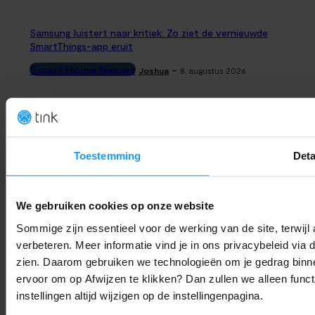
Samsung luistert naar kritiek: Zo ziet de vernieuwde
SmartThings-app eruit
Smart Home Nieuws
-
Joshua
8. augustus 2026
Abode Lanceert Kant-en-Klare Garage- en Tuinsensoren (Me
Apple Home)
Productlanceringen
-
Thomas
8. augustus 2026
Toestemming
Deta
OpenAI stopt Astra vanwege hackgevaar: Is ‘alles in de cloud’
We gebruiken cookies op onze website
nog wel verstandig?
Sommige zijn essentieel voor de werking van de site, terwij
Trends & Technologie
-
Joshua
8. augustus 2026
verbeteren. Meer informatie vind je in ons privacybeleid via
zien. Daarom gebruiken we technologieën om je gedrag binne
Bijna 6 op de 10 huizen slim in 2029: Dit zijn de smart home
ervoor om op Afwijzen te klikken? Dan zullen we alleen funct
trends voor 2026
instellingen altijd wijzigen op de instellingenpagina.
Trends & Technologie
-
Joshua
8. augustus 2026