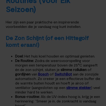
Seizoen)
Hier zijn een paar praktische en inspirerende
voorbeelden die je vandaag nog kunt instellen.
De Zon Schijnt (of een Hittegolf
komt eraan!)
Doel:
Het huis koel houden en optimaal genieten.
De Routine:
Zodra de weersvoorspelling voor
morgen een temperatuur boven de 25°C aangeeft
én de zon schijnt, sluiten je
slimme rolluiken
of
gordijnen
van
Bosch
of
SwitchBot
aan de zonzijde
automatisch. Zo creëer je een effectieve buffer die
de warmte buiten houdt en hoeft je airco of
ventilator (aangesloten op een
slimme stekker
) veel
minder hard te werken.
Bonus-routine:
Als de UV-index hoog is, krijg je een
herinnering: “Smeer je in, de zonkracht is vandaag
hoog!”.