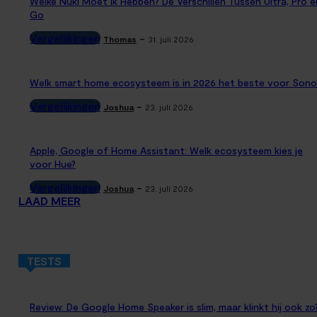
Welke Nuki Moet Ik Hebben? De Verschillen Tussen Ultra, Pro e
Go
Vergelijkingen
-
Thomas
31. juli 2026
Welk smart home ecosysteem is in 2026 het beste voor Sono
Vergelijkingen
-
Joshua
23. juli 2026
Apple, Google of Home Assistant: Welk ecosysteem kies je
voor Hue?
Vergelijkingen
-
Joshua
23. juli 2026
LAAD MEER
TESTS
Review: De Google Home Speaker is slim, maar klinkt hij ook zo