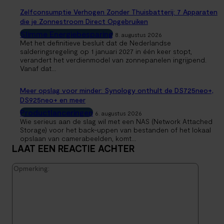
Zelfconsumptie Verhogen Zonder Thuisbatterij: 7 Apparaten
die je Zonnestroom Direct Opgebruiken
Slimme Energiebesparing
8. augustus 2026
Met het definitieve besluit dat de Nederlandse
salderingsregeling op 1 januari 2027 in één keer stopt,
verandert het verdienmodel van zonnepanelen ingrijpend.
Vanaf dat...
Meer opslag voor minder: Synology onthult de DS725neo+,
DS925neo+ en meer
Productlanceringen
6. augustus 2026
Wie serieus aan de slag wil met een NAS (Network Attached
Storage) voor het back-uppen van bestanden of het lokaal
opslaan van camerabeelden, komt...
LAAT EEN REACTIE ACHTER
Opmerk