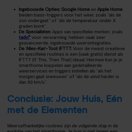
Ingebouwde Opties:
Google Home
en
Apple Home
bieden basis-triggers voor het weer, zoals “als de
zon ondergaat” of “als de temperatuur onder X
graden komt”.
De Specialisten:
Apps van specifieke merken, zoals
tado°
voor verwarming, hebben vaak zeer
geavanceerde, ingebouwde weersintegraties.
De ‘Alles-Kan’-Tool: IFTTT:
Voor de meest creatieve
en specifieke routines is een (vaak gratis) dienst als
IFTTT (If This, Then That) ideaal. Hiermee kun je je
smarthome koppelen aan gedetailleerde
weerservices en triggers instellen als “als het
morgen gaat sneeuwen” of “als de wind harder is
dan 50 km/u”.
Conclusie: Jouw Huis, Eén
met de Elementen
Weersafhankelijke routines zijn de volgende stap in de
evolutie van het smarthome. Je huis is niet langer een