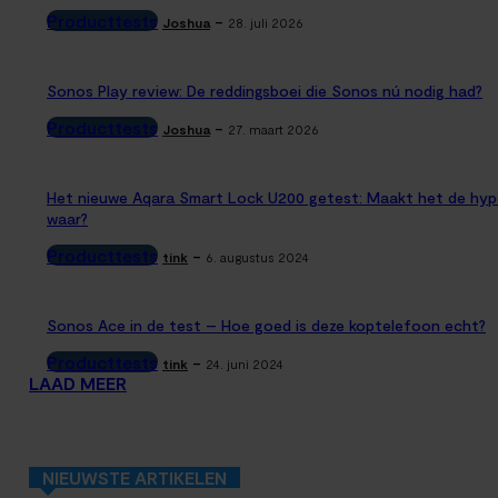
Producttests
-
Joshua
28. juli 2026
Sonos Play review: De reddingsboei die Sonos nú nodig had?
Producttests
-
Joshua
27. maart 2026
Het nieuwe Aqara Smart Lock U200 getest: Maakt het de hyp
waar?
Producttests
-
tink
6. augustus 2024
Sonos Ace in de test – Hoe goed is deze koptelefoon echt?
Producttests
-
tink
24. juni 2024
LAAD MEER
NIEUWSTE ARTIKELEN