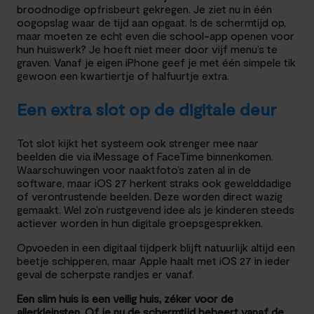
broodnodige opfrisbeurt gekregen. Je ziet nu in één
oogopslag waar de tijd aan opgaat. Is de schermtijd op,
maar moeten ze echt even die school-app openen voor
hun huiswerk? Je hoeft niet meer door vijf menu’s te
graven. Vanaf je eigen iPhone geef je met één simpele tik
gewoon een kwartiertje of halfuurtje extra.
Een extra slot op de digitale deur
Tot slot kijkt het systeem ook strenger mee naar
beelden die via iMessage of FaceTime binnenkomen.
Waarschuwingen voor naaktfoto’s zaten al in de
software, maar iOS 27 herkent straks ook gewelddadige
of verontrustende beelden. Deze worden direct wazig
gemaakt. Wel zo’n rustgevend idee als je kinderen steeds
actiever worden in hun digitale groepsgesprekken.
Opvoeden in een digitaal tijdperk blijft natuurlijk altijd een
beetje schipperen, maar Apple haalt met iOS 27 in ieder
geval de scherpste randjes er vanaf.
Een slim huis is een veilig huis, zéker voor de
allerkleinsten. Of je nu de schermtijd beheert vanaf de