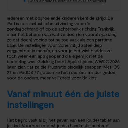
Geen eindeloze discussies over schermtijd
Iedereen met opgroeiende kinderen kent de strijd. De
iPad is een fantastische uitvinding voor de
zondagochtend of op de achterbank richting Frankrijk,
maar het beheren van wat ze doen (en vooral
hoe lang
ze dat doen) voelde tot nu toe vaak als een parttime
baan. De instellingen voor Schermtijd zaten diep
weggestopt in menu’s, en voor je het wist hadden ze
toch weer een app geopend die eigenlijk niet de
bedoeling was. Gelukkig heeft Apple tijdens WWDC 2026
laten zien dat ze die frustratie eindelijk snappen. Met iOS
27 en iPadOS 27 gooien ze het roer om: minder gedoe
voor de ouders, meer veiligheid voor de kids.
Vanaf minuut één de juiste
instellingen
Het begint vaak al bij het geven van een (oude) tablet aan
je kind. Voorheen moest je dan handmatig achteraf