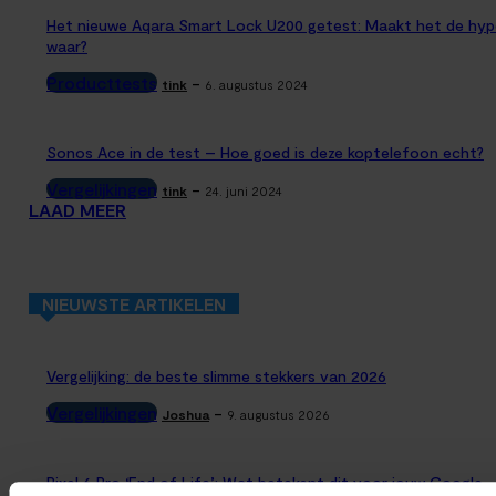
Het nieuwe Aqara Smart Lock U200 getest: Maakt het de hyp
waar?
Producttests
-
tink
6. augustus 2024
Sonos Ace in de test – Hoe goed is deze koptelefoon echt?
Vergelijkingen
-
tink
24. juni 2024
LAAD MEER
NIEUWSTE ARTIKELEN
Vergelijking: de beste slimme stekkers van 2026
Vergelijkingen
-
Joshua
9. augustus 2026
Pixel 6 Pro ‘End of Life’: Wat betekent dit voor jouw Google