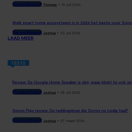
Vergelijkingen
-
Thomas
31. juli 2026
Welk smart home ecosysteem is in 2026 het beste voor Sono
Vergelijkingen
-
Joshua
23. juli 2026
LAAD MEER
TESTS
Review: De Google Home Speaker is slim, maar klinkt hij ook zo
Producttests
-
Joshua
28. juli 2026
Sonos Play review: De reddingsboei die Sonos nú nodig had?
Producttests
-
Joshua
27. maart 2026