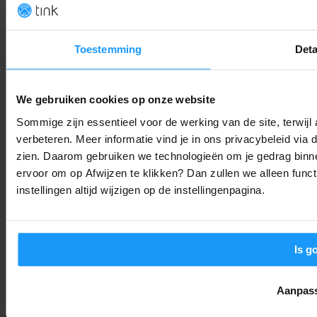
Home app?
Trends & Technologie
-
Joshua
9. augustus 2026
Toestemming
Deta
Dag Starlink? Europa Versnelt de Uitrol van Eigen
Satellietnetwerk IRIS²
We gebruiken cookies op onze website
Trends & Technologie
-
Thomas
9. augustus 2026
Sommige zijn essentieel voor de werking van de site, terwij
verbeteren. Meer informatie vind je in ons privacybeleid via
Jouw Smart Home Weekoverzicht (Week 32): AI-hacks, app-
zien. Daarom gebruiken we technologieën om je gedrag binne
updates en grote Google-stappen
ervoor om op Afwijzen te klikken? Dan zullen we alleen funct
instellingen altijd wijzigen op de instellingenpagina.
Smart Home Nieuws
-
Joshua
9. augustus 2026
LAAD MEER
Is g
Aanpas