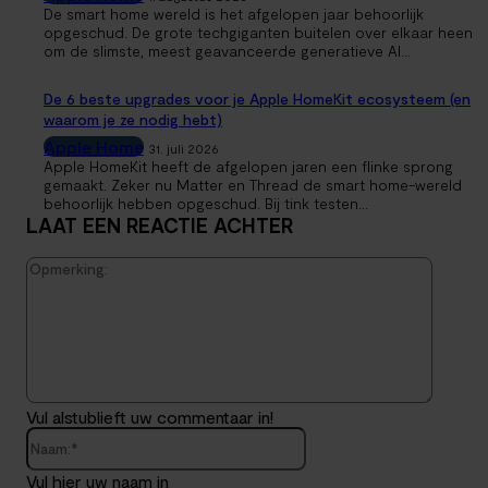
De smart home wereld is het afgelopen jaar behoorlijk
opgeschud. De grote techgiganten buitelen over elkaar heen
om de slimste, meest geavanceerde generatieve AI...
De 6 beste upgrades voor je Apple HomeKit ecosysteem (en
waarom je ze nodig hebt)
Apple Home
31. juli 2026
Apple HomeKit heeft de afgelopen jaren een flinke sprong
gemaakt. Zeker nu Matter en Thread de smart home-wereld
behoorlijk hebben opgeschud. Bij tink testen...
LAAT EEN REACTIE ACHTER
Opmerk
Vul alstublieft uw commentaar in!
Naam:*
Vul hier uw naam in