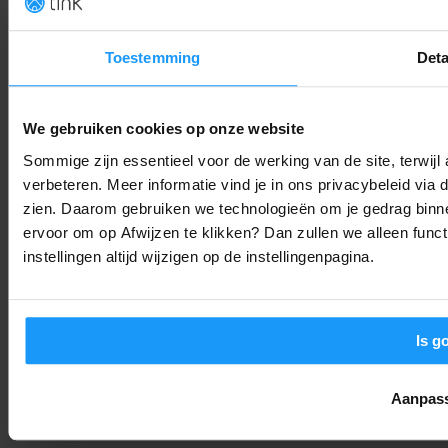
Abode Lanceert Kant-en-Klare Garage- en Tuinsensoren (Me
Apple Home)
Productlanceringen
-
Thomas
8. augustus 2026
Toestemming
Deta
OpenAI stopt Astra vanwege hackgevaar: Is ‘alles in de cloud’
We gebruiken cookies op onze website
nog wel verstandig?
Sommige zijn essentieel voor de werking van de site, terwij
Trends & Technologie
-
Joshua
8. augustus 2026
verbeteren. Meer informatie vind je in ons privacybeleid via
zien. Daarom gebruiken we technologieën om je gedrag binne
Bijna 6 op de 10 huizen slim in 2029: Dit zijn de smart home
ervoor om op Afwijzen te klikken? Dan zullen we alleen funct
trends voor 2026
instellingen altijd wijzigen op de instellingenpagina.
Trends & Technologie
-
Joshua
8. augustus 2026
LAAD MEER
Is g
Aanpas