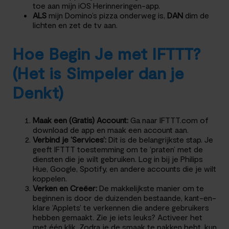
toe aan mijn iOS Herinneringen-app.
ALS
mijn Domino’s pizza onderweg is,
DAN
dim de
lichten en zet de tv aan.
Hoe Begin Je met IFTTT?
(Het is Simpeler dan je
Denkt)
Maak een (Gratis) Account:
Ga naar IFTTT.com of
download de app en maak een account aan.
Verbind je ‘Services’:
Dit is de belangrijkste stap. Je
geeft IFTTT toestemming om te ‘praten’ met de
diensten die je wilt gebruiken. Log in bij je Philips
Hue, Google, Spotify, en andere accounts die je wilt
koppelen.
Verken en Creëer:
De makkelijkste manier om te
beginnen is door de duizenden bestaande, kant-en-
klare ‘Applets’ te verkennen die andere gebruikers
hebben gemaakt. Zie je iets leuks? Activeer het
met één klik. Zodra je de smaak te pakken hebt, kun