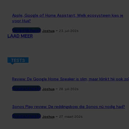
Apple, Google of Home Assistant: Welk ecosysteem kies je
voor Hue?
Vergelijkingen
-
Joshua
23. juli 2026
LAAD MEER
TESTS
Review: De Google Home Speaker is slim, maar klinkt hij ook zo
Producttests
-
Joshua
28. juli 2026
Sonos Play review: De reddingsboei die Sonos nú nodig had?
Producttests
-
Joshua
27. maart 2026