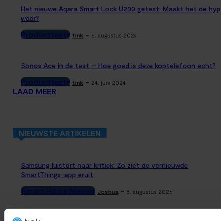
Het nieuwe Aqara Smart Lock U200 getest: Maakt het de hyp
waar?
Producttests
-
tink
6. augustus 2024
Sonos Ace in de test – Hoe goed is deze koptelefoon echt?
Producttests
-
tink
24. juni 2024
LAAD MEER
NIEUWSTE ARTIKELEN
Samsung luistert naar kritiek: Zo ziet de vernieuwde
SmartThings-app eruit
Smart Home Nieuws
-
Joshua
8. augustus 2026