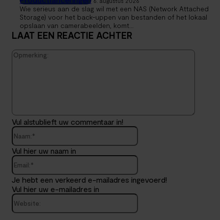
6. augustus 2026
Wie serieus aan de slag wil met een NAS (Network Attached
Storage) voor het back-uppen van bestanden of het lokaal
opslaan van camerabeelden, komt...
LAAT EEN REACTIE ACHTER
Opmerk
Vul alstublieft uw commentaar in!
Naam:*
Vul hier uw naam in
Email:*
Je hebt een verkeerd e-mailadres ingevoerd!
Vul hier uw e-mailadres in
Website: