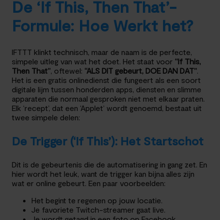
De ‘If This, Then That’-
Formule: Hoe Werkt het?
IFTTT klinkt technisch, maar de naam is de perfecte,
simpele uitleg van wat het doet. Het staat voor
“If This,
Then That”
, oftewel:
“ALS DIT gebeurt, DOE DAN DAT”
.
Het is een gratis onlinedienst die fungeert als een soort
digitale lijm tussen honderden apps, diensten en slimme
apparaten die normaal gesproken niet met elkaar praten.
Elk ‘recept’, dat een ‘Applet’ wordt genoemd, bestaat uit
twee simpele delen:
De Trigger (‘If This’): Het Startschot
Dit is de gebeurtenis die de automatisering in gang zet. En
hier wordt het leuk, want de trigger kan bijna alles zijn
wat er online gebeurt. Een paar voorbeelden:
Het begint te regenen op jouw locatie.
Je favoriete Twitch-streamer gaat live.
Je wordt getagd in een foto op Facebook.