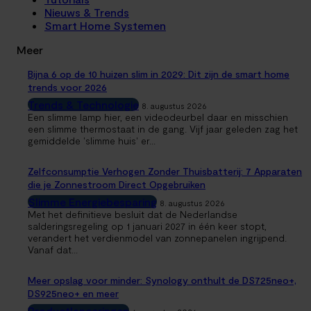
Nieuws & Trends
Smart Home Systemen
Meer
Bijna 6 op de 10 huizen slim in 2029: Dit zijn de smart home
trends voor 2026
Trends & Technologie
8. augustus 2026
Een slimme lamp hier, een videodeurbel daar en misschien
een slimme thermostaat in de gang. Vijf jaar geleden zag het
gemiddelde 'slimme huis' er...
Zelfconsumptie Verhogen Zonder Thuisbatterij: 7 Apparaten
die je Zonnestroom Direct Opgebruiken
Slimme Energiebesparing
8. augustus 2026
Met het definitieve besluit dat de Nederlandse
salderingsregeling op 1 januari 2027 in één keer stopt,
verandert het verdienmodel van zonnepanelen ingrijpend.
Vanaf dat...
Meer opslag voor minder: Synology onthult de DS725neo+,
DS925neo+ en meer
Productlanceringen