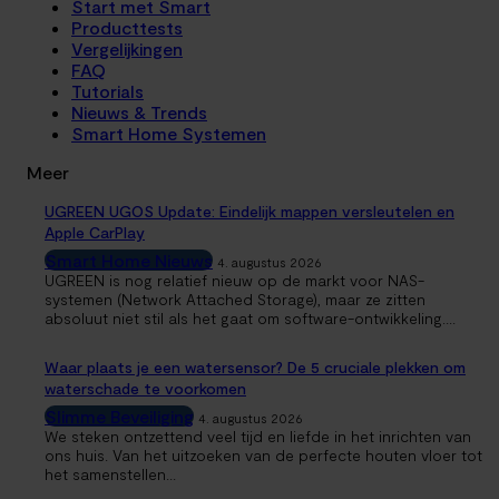
Start met Smart
Producttests
Vergelijkingen
FAQ
Tutorials
Nieuws & Trends
Smart Home Systemen
Meer
UGREEN UGOS Update: Eindelijk mappen versleutelen en
Apple CarPlay
Smart Home Nieuws
4. augustus 2026
UGREEN is nog relatief nieuw op de markt voor NAS-
systemen (Network Attached Storage), maar ze zitten
absoluut niet stil als het gaat om software-ontwikkeling....
Waar plaats je een watersensor? De 5 cruciale plekken om
waterschade te voorkomen
Slimme Beveiliging
4. augustus 2026
We steken ontzettend veel tijd en liefde in het inrichten van
ons huis. Van het uitzoeken van de perfecte houten vloer tot
het samenstellen...