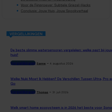
Voor de Fijnproever: Subtiele Griezel-Hacks
Conclusie: Jouw Huis, Jouw Spookverhaal
VERGELIJKINGEN
De beste slimme watersensoren vergeleken: welke past bij jou
huis?
Vergelijkingen
-
Sanne
4. augustus 2026
Welke Nuki Moet Ik Hebben? De Verschillen Tussen Ultra, Pro e
Go
Vergelijkingen
-
Thomas
31. juli 2026
Welk smart home ecosysteem is in 2026 het beste voor Sono