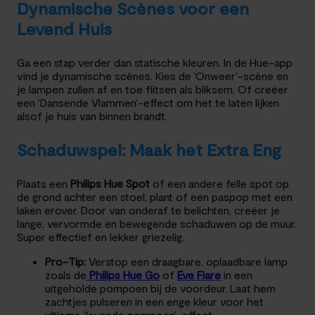
Dynamische Scènes voor een
Levend Huis
Ga een stap verder dan statische kleuren. In de Hue-app
vind je dynamische scènes. Kies de ‘Onweer’-scène en
je lampen zullen af en toe flitsen als bliksem. Of creëer
een ‘Dansende Vlammen’-effect om het te laten lijken
alsof je huis van binnen brandt.
Schaduwspel: Maak het Extra Eng
Plaats een
Philips Hue Spot
of een andere felle spot op
de grond achter een stoel, plant of een paspop met een
laken erover. Door van onderaf te belichten, creëer je
lange, vervormde en bewegende schaduwen op de muur.
Super effectief en lekker griezelig.
Pro-Tip:
Verstop een draagbare, oplaadbare lamp
zoals de
Philips Hue Go
of
Eve Flare
in een
uitgeholde pompoen bij de voordeur. Laat hem
zachtjes pulseren in een enge kleur voor het
ultieme ‘levende pompoen’-effect.