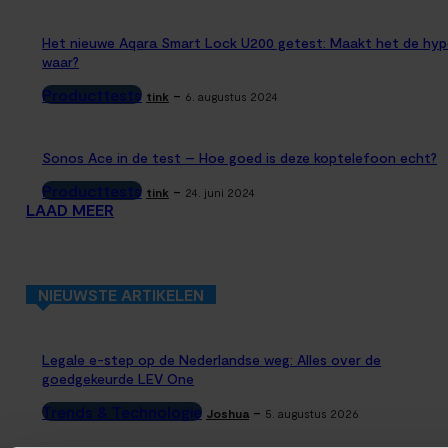
Het nieuwe Aqara Smart Lock U200 getest: Maakt het de hyp
waar?
Producttests
-
tink
6. augustus 2024
Sonos Ace in de test – Hoe goed is deze koptelefoon echt?
Producttests
-
tink
24. juni 2024
LAAD MEER
NIEUWSTE ARTIKELEN
Legale e-step op de Nederlandse weg: Alles over de
goedgekeurde LEV One
Trends & Technologie
-
Joshua
5. augustus 2026