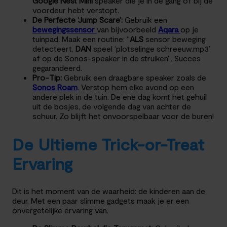
Google Nest Mini
speaker die je in de gang of bij de
voordeur hebt verstopt.
De Perfecte ‘Jump Scare’:
Gebruik een
bewegingssensor
van bijvoorbeeld
Aqara
op je
tuinpad. Maak een routine: “
ALS
sensor beweging
detecteert,
DAN
speel ‘plotselinge schreeuw.mp3’
af op de Sonos-speaker in de struiken”. Succes
gegarandeerd.
Pro-Tip:
Gebruik een draagbare speaker zoals de
Sonos Roam
. Verstop hem elke avond op een
andere plek in de tuin. De ene dag komt het gehuil
uit de bosjes, de volgende dag van achter de
schuur. Zo blijft het onvoorspelbaar voor de buren!
De Ultieme Trick-or-Treat
Ervaring
Dit is het moment van de waarheid: de kinderen aan de
deur. Met een paar slimme gadgets maak je er een
onvergetelijke ervaring van.