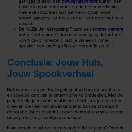
getriggerd door een
bewegingssensor
buiten, een
enkele lamp in een kamer op de bovenverdieping
heel even zachtjes laat aan- en uitgaan. Voor
voorbijgangers lijkt het alsof er ‘iets’ door het huis
dwaalt.
De ‘Ik Zie Je’-Verrassing:
Plaats een
slimme camera
achter het raam. Zodra deze beweging detecteert
van trick-or-treaters, laat je via een slimme
speaker een zacht gefluister horen: ‘Ik zie je…’.
Conclusie: Jouw Huis,
Jouw Spookverhaal
Halloween is de perfecte gelegenheid om de creatieve
en speelse kant van je smarthome te ontdekken. Met de
gadgets die je misschien al in huis hebt, kun je een sfeer
creëren die veel indrukwekkender is dan de standaard
decoratie. Wees creatief, experimenteer en maak er een
onvergetelijke, griezelige avond van!
Klaar om de buurt de stuipen op het lijf te jagen? Ontdek