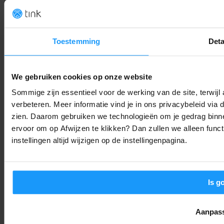
Google Pixel Tag prijs en datum gelekt: Dit gaat de AirTag-kille
kosten
Smart Home Nieuws
-
Joshua
5. augustus 2026
Toestemming
Deta
Google Assistant stopt definitief op Android: Dit moet je
We gebruiken cookies op onze website
weten
Sommige zijn essentieel voor de werking van de site, terwij
Smart Home Nieuws
-
Joshua
5. augustus 2026
verbeteren. Meer informatie vind je in ons privacybeleid via
zien. Daarom gebruiken we technologieën om je gedrag binne
Pixel 10 gebruikers opgelet: Deze update lost je touch-
ervoor om op Afwijzen te klikken? Dan zullen we alleen funct
problemen op
instellingen altijd wijzigen op de instellingenpagina.
Trends & Technologie
-
Joshua
5. augustus 2026
LAAD MEER
Is g
Aanpas