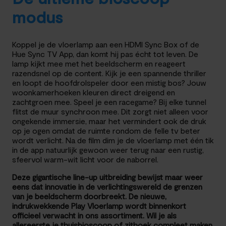
modus
Koppel je de vloerlamp aan een HDMI Sync Box of de
Hue Sync TV App, dan komt hij pas écht tot leven. De
lamp kijkt mee met het beeldscherm en reageert
razendsnel op de content. Kijk je een spannende thriller
en loopt de hoofdrolspeler door een mistig bos? Jouw
woonkamerhoeken kleuren direct dreigend en
zachtgroen mee. Speel je een racegame? Bij elke tunnel
flitst de muur synchroon mee. Dit zorgt niet alleen voor
ongekende immersie, maar het vermindert ook de druk
op je ogen omdat de ruimte rondom de felle tv beter
wordt verlicht. Na de film dim je de vloerlamp met één tik
in de app natuurlijk gewoon weer terug naar een rustig,
sfeervol warm-wit licht voor de naborrel.
Deze gigantische line-up uitbreiding bewijst maar weer
eens dat innovatie in de verlichtingswereld de grenzen
van je beeldscherm doorbreekt. De nieuwe,
indrukwekkende Play Vloerlamp wordt binnenkort
officieel verwacht in ons assortiment. Wil je als
allereerste je thuisbioscoop of zithoek compleet maken