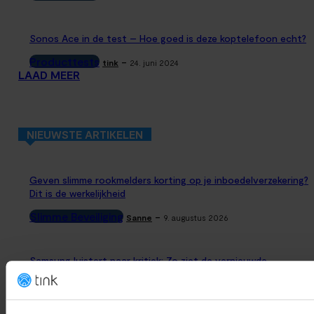
Sonos Ace in de test – Hoe goed is deze koptelefoon echt?
Producttests
-
tink
24. juni 2024
LAAD MEER
NIEUWSTE ARTIKELEN
Geven slimme rookmelders korting op je inboedelverzekering?
Dit is de werkelijkheid
Slimme Beveiliging
-
Sanne
9. augustus 2026
Samsung luistert naar kritiek: Zo ziet de vernieuwde
SmartThings-app eruit
Smart Home Nieuws
-
Joshua
8. augustus 2026