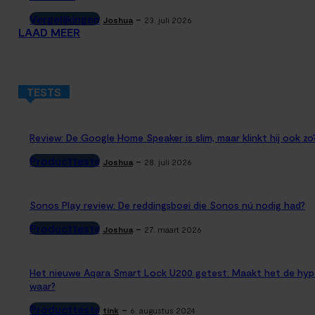
Vergelijkingen
-
Joshua
23. juli 2026
LAAD MEER
TESTS
Review: De Google Home Speaker is slim, maar klinkt hij ook zo
Producttests
-
Joshua
28. juli 2026
Sonos Play review: De reddingsboei die Sonos nú nodig had?
Producttests
-
Joshua
27. maart 2026
Het nieuwe Aqara Smart Lock U200 getest: Maakt het de hyp
waar?
Producttests
-
tink
6. augustus 2024