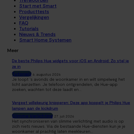
Start met Smart
Producttests
Vergelijkingen
FAQ
Tutorials
Nieuws & Trends
Smart Home Systemen
Meer
De beste Philips Hue widgets voor iOS en Android: Zo stel je
ze in
Tutorials
6. augustus 2026
Je loopt 's avonds de woonkamer in en wilt simpelweg het
licht aanzetten. Je telefoon ontgrendelen, de Hue-app
zoeken, wachten tot deze laadt en...
Vergeet willekeurig knipperen: Deze app koppelt je Philips Hue
lampen aan de kickdrum
Slimme Verlichting
27. juli 2026
Het synchroniseren van slimme verlichting met audio is op
zich niets nieuws. Via de bestaande Hue-diensten kun je je
woonkamer al prachtig laten meekleuren...