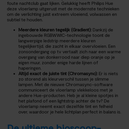
foute nachtclub gaat lijken. Gelukkig heeft Philips Hue
deze vloerlamp uitgerust met de modernste technieken
om de verlichting juist extreem vloeiend, volwassen en
subtiel te houden.
Meerdere kleuren tegelijk (Gradient):
Dankzij de
ingebouwde RGBWWIC-technologie toont de
langwerpige ledstrip meerdere kleuren
tegelijkertijd, die zacht in elkaar overvloeien. Een
zonsondergang op tv vertaalt zich naar een warme
overgang van donkerrood naar diep oranje op je
eigen muur, zonder enige harde lijnen of
haperingen.
Altijd exact de juiste tint (Chromasync):
Er is niets
zo storend als kleurverschil tussen je slimme
lampen. Met de nieuwe Chromasync-software
communiceert de vloerlamp vlekkeloos met je
andere Hue-producten. Heb je al kleine spotjes in
het plafond of een lightstrip achter de tv? De
vloerlamp neemt exact dezelfde tint en felheid
over, waardoor je hele lichtplan perfect in balans is.
De ultieme bioscoop-