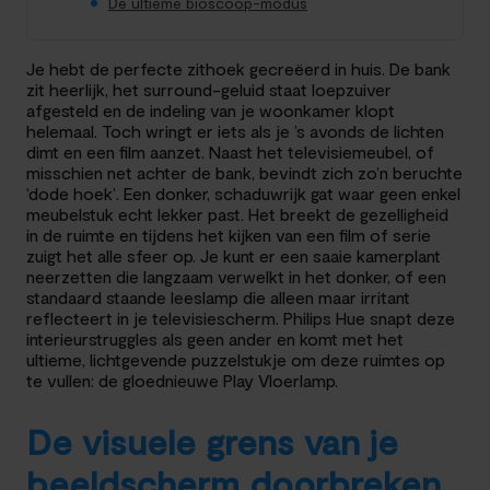
De ultieme bioscoop-modus
Je hebt de perfecte zithoek gecreëerd in huis. De bank
zit heerlijk, het surround-geluid staat loepzuiver
afgesteld en de indeling van je woonkamer klopt
helemaal. Toch wringt er iets als je ’s avonds de lichten
dimt en een film aanzet. Naast het televisiemeubel, of
misschien net achter de bank, bevindt zich zo’n beruchte
‘dode hoek’. Een donker, schaduwrijk gat waar geen enkel
meubelstuk echt lekker past. Het breekt de gezelligheid
in de ruimte en tijdens het kijken van een film of serie
zuigt het alle sfeer op. Je kunt er een saaie kamerplant
neerzetten die langzaam verwelkt in het donker, of een
standaard staande leeslamp die alleen maar irritant
reflecteert in je televisiescherm. Philips Hue snapt deze
interieurstruggles als geen ander en komt met het
ultieme, lichtgevende puzzelstukje om deze ruimtes op
te vullen: de gloednieuwe Play Vloerlamp.
De visuele grens van je
beeldscherm doorbreken