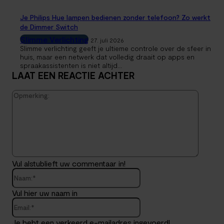
Je Philips Hue lampen bedienen zonder telefoon? Zo werkt
de Dimmer Switch
Slimme Verlichting
27. juli 2026
Slimme verlichting geeft je ultieme controle over de sfeer in
huis, maar een netwerk dat volledig draait op apps en
spraakassistenten is niet altijd...
LAAT EEN REACTIE ACHTER
Opmerk
Vul alstublieft uw commentaar in!
Naam:*
Vul hier uw naam in
Email:*
Je hebt een verkeerd e-mailadres ingevoerd!