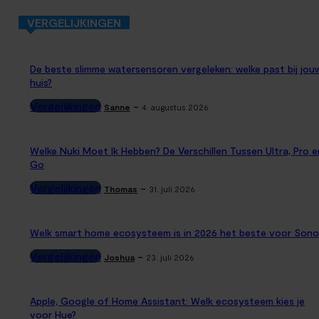
VERGELIJKINGEN
De beste slimme watersensoren vergeleken: welke past bij jou
huis?
Vergelijkingen
-
Sanne
4. augustus 2026
Welke Nuki Moet Ik Hebben? De Verschillen Tussen Ultra, Pro e
Go
Vergelijkingen
-
Thomas
31. juli 2026
Welk smart home ecosysteem is in 2026 het beste voor Sono
Vergelijkingen
-
Joshua
23. juli 2026
Apple, Google of Home Assistant: Welk ecosysteem kies je
voor Hue?