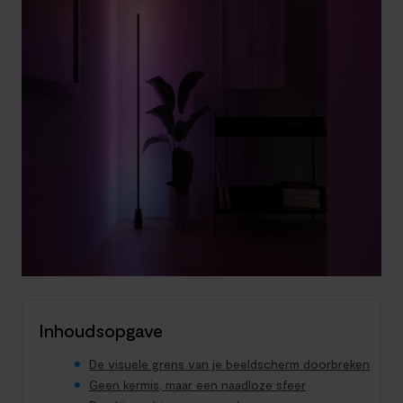
Inhoudsopgave
De visuele grens van je beeldscherm doorbreken
Geen kermis, maar een naadloze sfeer