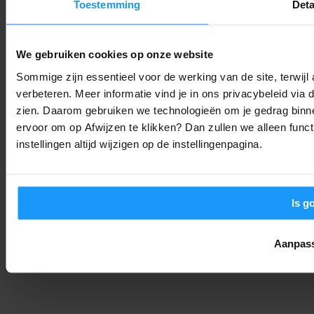
Toestemming
Deta
Abode Lanceert Kant-en-Klare Garage- en Tuinsensoren (Me
Apple Home)
We gebruiken cookies op onze website
Productlanceringen
-
Thomas
8. augustus 2026
Sommige zijn essentieel voor de werking van de site, terwij
verbeteren. Meer informatie vind je in ons privacybeleid via
OpenAI stopt Astra vanwege hackgevaar: Is ‘alles in de cloud’
zien. Daarom gebruiken we technologieën om je gedrag binne
nog wel verstandig?
ervoor om op Afwijzen te klikken? Dan zullen we alleen funct
Trends & Technologie
-
instellingen altijd wijzigen op de instellingenpagina.
Joshua
8. augustus 2026
LAAD MEER
Is g
Aanpas