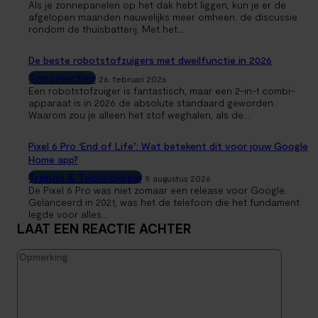
Als je zonnepanelen op het dak hebt liggen, kun je er de
afgelopen maanden nauwelijks meer omheen: de discussie
rondom de thuisbatterij. Met het...
De beste robotstofzuigers met dweilfunctie in 2026
Topselecties
26. februari 2026
Een robotstofzuiger is fantastisch, maar een 2-in-1 combi-
apparaat is in 2026 de absolute standaard geworden.
Waarom zou je alleen het stof weghalen, als de...
Pixel 6 Pro ‘End of Life’: Wat betekent dit voor jouw Google
Home app?
Trends & Technologie
9. augustus 2026
De Pixel 6 Pro was niet zomaar een release voor Google.
Gelanceerd in 2021, was het de telefoon die het fundament
legde voor alles...
LAAT EEN REACTIE ACHTER
Opmerk