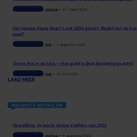
Producttests
-
Joshua
27. maart 2026
Het nieuwe Aqara Smart Lock U200 getest: Maakt het de hyp
waar?
Producttests
-
tink
6. augustus 2024
Sonos Ace in de test – Hoe goed is deze koptelefoon echt?
Vergelijkingen
-
tink
24. juni 2024
LAAD MEER
NIEUWSTE ARTIKELEN
Vergelijking: de beste slimme stekkers van 2026
Vergelijkingen
-
Joshua
9. augustus 2026