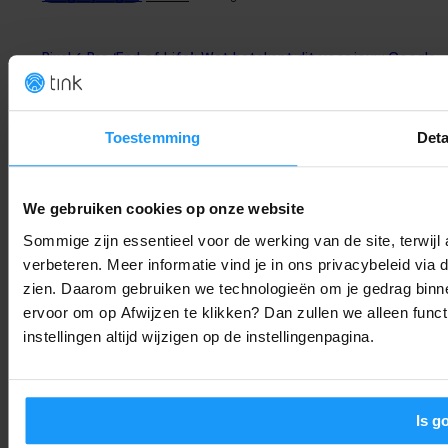
Pixel 6 Pro ‘End of Life’: Wat betekent dit voor jouw Google
Home app?
Trends & Technologie
-
Joshua
9. augustus 2026
Toestemming
Deta
Dag Starlink? Europa Versnelt de Uitrol van Eigen
Satellietnetwerk IRIS²
We gebruiken cookies op onze website
Trends & Technologie
-
Thomas
9. augustus 2026
Sommige zijn essentieel voor de werking van de site, terwij
verbeteren. Meer informatie vind je in ons privacybeleid via
Jouw Smart Home Weekoverzicht (Week 32): AI-hacks, app-
zien. Daarom gebruiken we technologieën om je gedrag binne
updates en grote Google-stappen
ervoor om op Afwijzen te klikken? Dan zullen we alleen funct
instellingen altijd wijzigen op de instellingenpagina.
Smart Home Nieuws
-
Joshua
9. augustus 2026
LAAD MEER
Is g