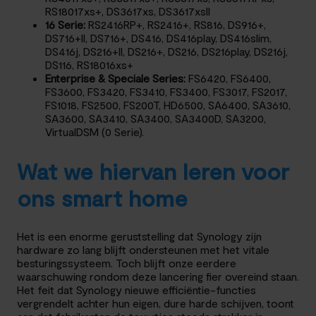
RS18017xs+, DS3617xs, DS3617xsII
16 Serie:
RS2416RP+, RS2416+, RS816, DS916+,
DS716+II, DS716+, DS416, DS416play, DS416slim,
DS416j, DS216+II, DS216+, DS216, DS216play, DS216j,
DS116, RS18016xs+
Enterprise & Speciale Series:
FS6420, FS6400,
FS3600, FS3420, FS3410, FS3400, FS3017, FS2017,
FS1018, FS2500, FS200T, HD6500, SA6400, SA3610,
SA3600, SA3410, SA3400, SA3400D, SA3200,
VirtualDSM (0 Serie).
Wat we hiervan leren voor
ons smart home
Het is een enorme geruststelling dat Synology zijn
hardware zo lang blijft ondersteunen met het vitale
besturingssysteem. Toch blijft onze eerdere
waarschuwing rondom deze lancering fier overeind staan.
Het feit dat Synology nieuwe efficiëntie-functies
vergrendelt achter hun eigen, dure harde schijven, toont