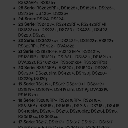
RS826RP+, RS826+
25 Serie:
RS2825RP+, DS1825+, DS1525+, DS925+,
DS725+, DS425+, DS225+
24 Serie:
DS124, DS224+
23 Serie:
RS2423+, RS2423RP+, RS2423RP+II,
DS1823xs+, DS923+, DS723+, DS423+, DS423,
DS223, DS223j
22 Serie:
DS3622xs+, DS2422+, DS1522+, RS822+,
RS822RP+, RS422+, DVA1622
21 Serie:
RS2821RP+, RS2421RP+, RS2421+,
RS1221RP+, RS1221+, DS1821+, DS1621+, DS1621xs+,
DVA3221, RS4021xs+, RS3621xs+, RS3621RPxs
20 Serie:
RS820RP+, RS820+, DS1520+, DS920+,
DS720+, DS620slim, DS420+, DS420j, DS220+,
DS220j, DS120j
19 Serie:
RS1219+, RS819, DS2419+II, DS2419+,
DS1819+, DS1019+, DS419slim, DS119j, DVA3219,
RS1619xs+
18 Serie:
RS2818RP+, RS2418RP+, RS2418+,
RS818RP+, RS818+, DS1618+, DS918+, DS718+, DS418,
DS418play, DS218+, DS218, DS218play, DS218j, DS118,
RS3618xs, DS3018xs
17 Serie:
RS217, DS1817+, DS1817, DS1517+, DS1517,
RS4017xs+, RS3617xs+, RS3617xs, RS3617RPxs,