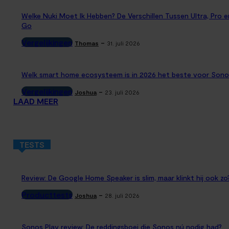
Welke Nuki Moet Ik Hebben? De Verschillen Tussen Ultra, Pro e
Go
Vergelijkingen
-
Thomas
31. juli 2026
Welk smart home ecosysteem is in 2026 het beste voor Sono
Vergelijkingen
-
Joshua
23. juli 2026
LAAD MEER
TESTS
Review: De Google Home Speaker is slim, maar klinkt hij ook zo
Producttests
-
Joshua
28. juli 2026
Sonos Play review: De reddingsboei die Sonos nú nodig had?