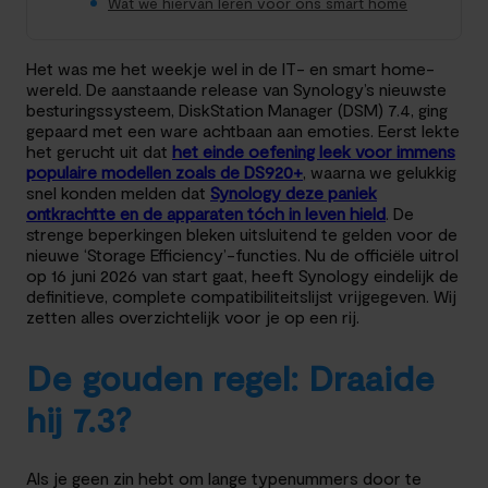
Wat we hiervan leren voor ons smart home
Het was me het weekje wel in de IT- en smart home-
wereld. De aanstaande release van Synology’s nieuwste
besturingssysteem, DiskStation Manager (DSM) 7.4, ging
gepaard met een ware achtbaan aan emoties. Eerst lekte
het gerucht uit dat
het einde oefening leek voor immens
populaire modellen zoals de DS920+
, waarna we gelukkig
snel konden melden dat
Synology deze paniek
ontkrachtte en de apparaten tóch in leven hield
. De
strenge beperkingen bleken uitsluitend te gelden voor de
nieuwe ‘Storage Efficiency’-functies. Nu de officiële uitrol
op 16 juni 2026 van start gaat, heeft Synology eindelijk de
definitieve, complete compatibiliteitslijst vrijgegeven. Wij
zetten alles overzichtelijk voor je op een rij.
De gouden regel: Draaide
hij 7.3?
Als je geen zin hebt om lange typenummers door te