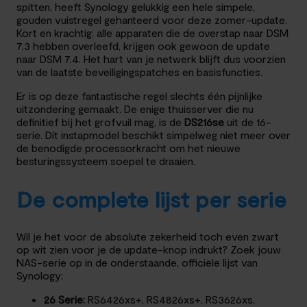
spitten, heeft Synology gelukkig een hele simpele,
gouden vuistregel gehanteerd voor deze zomer-update.
Kort en krachtig: alle apparaten die de overstap naar DSM
7.3 hebben overleefd, krijgen ook gewoon de update
naar DSM 7.4. Het hart van je netwerk blijft dus voorzien
van de laatste beveiligingspatches en basisfuncties.
Er is op deze fantastische regel slechts één pijnlijke
uitzondering gemaakt. De enige thuisserver die nu
definitief bij het grofvuil mag, is de
DS216se
uit de 16-
serie. Dit instapmodel beschikt simpelweg niet meer over
de benodigde processorkracht om het nieuwe
besturingssysteem soepel te draaien.
De complete lijst per serie
Wil je het voor de absolute zekerheid toch even zwart
op wit zien voor je de update-knop indrukt? Zoek jouw
NAS-serie op in de onderstaande, officiële lijst van
Synology:
26 Serie:
RS6426xs+, RS4826xs+, RS3626xs,