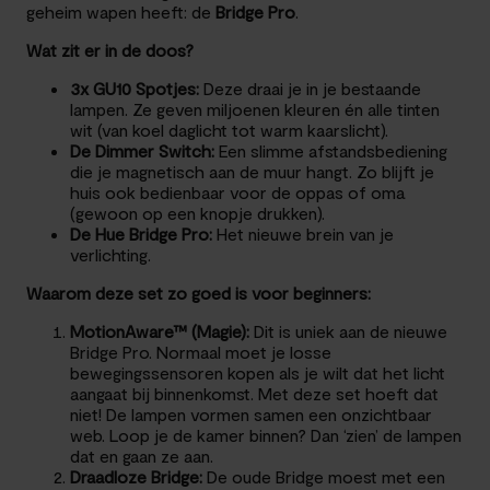
geheim wapen heeft: de
Bridge Pro
.
Wat zit er in de doos?
3x GU10 Spotjes:
Deze draai je in je bestaande
lampen. Ze geven miljoenen kleuren én alle tinten
wit (van koel daglicht tot warm kaarslicht).
De Dimmer Switch:
Een slimme afstandsbediening
die je magnetisch aan de muur hangt. Zo blijft je
huis ook bedienbaar voor de oppas of oma
(gewoon op een knopje drukken).
De Hue Bridge Pro:
Het nieuwe brein van je
verlichting.
Waarom deze set zo goed is voor beginners:
MotionAware™ (Magie):
Dit is uniek aan de nieuwe
Bridge Pro. Normaal moet je losse
bewegingssensoren kopen als je wilt dat het licht
aangaat bij binnenkomst. Met deze set hoeft dat
niet! De lampen vormen samen een onzichtbaar
web. Loop je de kamer binnen? Dan ‘zien’ de lampen
dat en gaan ze aan.
Draadloze Bridge:
De oude Bridge moest met een