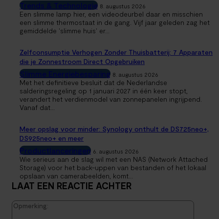
Trends & Technologie
8. augustus 2026
Een slimme lamp hier, een videodeurbel daar en misschien
een slimme thermostaat in de gang. Vijf jaar geleden zag het
gemiddelde 'slimme huis' er...
Zelfconsumptie Verhogen Zonder Thuisbatterij: 7 Apparaten
die je Zonnestroom Direct Opgebruiken
Slimme Energiebesparing
8. augustus 2026
Met het definitieve besluit dat de Nederlandse
salderingsregeling op 1 januari 2027 in één keer stopt,
verandert het verdienmodel van zonnepanelen ingrijpend.
Vanaf dat...
Meer opslag voor minder: Synology onthult de DS725neo+,
DS925neo+ en meer
Productlanceringen
6. augustus 2026
Wie serieus aan de slag wil met een NAS (Network Attached
Storage) voor het back-uppen van bestanden of het lokaal
opslaan van camerabeelden, komt...
LAAT EEN REACTIE ACHTER
Opmerk