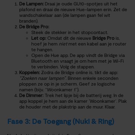
De Lampen:
Draai je oude GU10-spotjes uit het
plafond en draai de nieuwe Hue-lampen erin. Zet de
wandschakelaar aan (de lampen gaan fel wit
branden).
De Bridge Pro:
Steek de stekker in het stopcontact.
Let op:
Omdat dit de nieuwe
Bridge Pro
is,
hoef je hem
niet
met een kabel aan je router
te hangen.
Open de Hue app. De app vindt de Bridge via
Bluetooth en vraagt je om hem met je Wi-Fi
te verbinden. Volg de stappen.
Koppelen:
Zodra de Bridge online is, tikt de app:
“Zoeken naar lampen”
. Binnen enkele seconden
ploppen ze op in je scherm. Geef ze logische
namen (bijv. “Woonkamer 1”).
De Dimmer:
Trek het lipje bij de batterij weg. In de
app koppel je hem aan de kamer ‘Woonkamer’. Plak
de houder met de plakstrip aan de muur. Klaar.
Fase 3: De Toegang (Nuki & Ring)