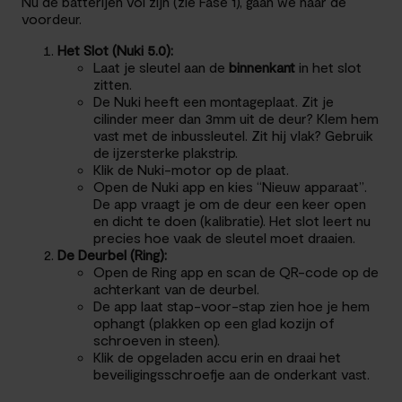
Nu de batterijen vol zijn (zie Fase 1), gaan we naar de
voordeur.
Het Slot (Nuki 5.0):
Laat je sleutel aan de
binnenkant
in het slot
zitten.
De Nuki heeft een montageplaat. Zit je
cilinder meer dan 3mm uit de deur? Klem hem
vast met de inbussleutel. Zit hij vlak? Gebruik
de ijzersterke plakstrip.
Klik de Nuki-motor op de plaat.
Open de Nuki app en kies “Nieuw apparaat”.
De app vraagt je om de deur een keer open
en dicht te doen (kalibratie). Het slot leert nu
precies hoe vaak de sleutel moet draaien.
De Deurbel (Ring):
Open de Ring app en scan de QR-code op de
achterkant van de deurbel.
De app laat stap-voor-stap zien hoe je hem
ophangt (plakken op een glad kozijn of
schroeven in steen).
Klik de opgeladen accu erin en draai het
beveiligingsschroefje aan de onderkant vast.