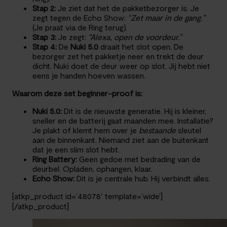
Stap 2:
Je ziet dat het de pakketbezorger is. Je
zegt tegen de Echo Show:
“Zet maar in de gang.”
(Je praat via de Ring terug).
Stap 3:
Je zegt:
“Alexa, open de voordeur.”
Stap 4:
De
Nuki 5.0
draait het slot open. De
bezorger zet het pakketje neer en trekt de deur
dicht. Nuki doet de deur weer op slot. Jij hebt niet
eens je handen hoeven wassen.
Waarom deze set beginner-proof is:
Nuki 5.0:
Dit is de nieuwste generatie. Hij is kleiner,
sneller en de batterij gaat maanden mee. Installatie?
Je plakt of klemt hem over je
bestaande
sleutel
aan de binnenkant. Niemand ziet aan de buitenkant
dat je een slim slot hebt.
Ring Battery:
Geen gedoe met bedrading van de
deurbel. Opladen, ophangen, klaar.
Echo Show:
Dit is je centrale hub. Hij verbindt alles.
[atkp_product id=’48078′ template=’wide’]
[/atkp_product]