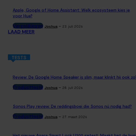
Apple, Google of Home Assistant: Welk ecosysteem kies je
voor Hue?
Vergelijkingen
-
Joshua
23. juli 2026
LAAD MEER
TESTS
Review: De Google Home Speaker is slim, maar klinkt hij ook zo
Producttests
-
Joshua
28. juli 2026
Sonos Play review: De reddingsboei die Sonos nú nodig had?
Producttests
-
Joshua
27. maart 2026
Het nieuwe Aqara Smart Lock U200 getest: Maakt het de hyp