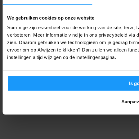
Apple Home)
Productlanceringen
-
Thomas
8. augustus 2026
We gebruiken cookies op onze website
Sommige zijn essentieel voor de werking van de site, terwij
OpenAI stopt Astra vanwege hackgevaar: Is ‘alles in de cloud’
verbeteren. Meer informatie vind je in ons privacybeleid via
nog wel verstandig?
zien. Daarom gebruiken we technologieën om je gedrag binne
Trends & Technologie
-
Joshua
8. augustus 2026
ervoor om op Afwijzen te klikken? Dan zullen we alleen funct
instellingen altijd wijzigen op de instellingenpagina.
Bijna 6 op de 10 huizen slim in 2029: Dit zijn de smart home
trends voor 2026
Trends & Technologie
-
Joshua
8. augustus 2026
Is g
LAAD MEER
Aanpas