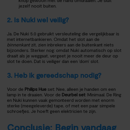
knop gewoon met de hand omdraaien. Je sluit
jezelf nooit buiten.
2. Is Nuki wel veilig?
Ja. De Nuki 5.0 gebruikt versleuteling die vergelijkbaar is
met internetbankieren. Omdat het slot aan de
binnenkant
zit, zien inbrekers aan de buitenkant niets
bijzonders. Sterker nog: omdat Nuki automatisch op slot
draait als je weggaat, vergeet je nooit meer de deur op
slot te doen. Dat is veiliger dan een ‘dom’ slot.
3. Heb ik gereedschap nodig?
Voor de
Philips Hue
set: Nee, alleen je handen om een
lamp in te draaien. Voor de
Deurbel set
: Minimaal. De Ring
en Nuki kunnen vaak gemonteerd worden met enorm
sterke (meegeleverde) tape, of met een paar simpele
schroefjes. Je hoeft geen elektricien te zijn.
Conclusie: Begin vandaag