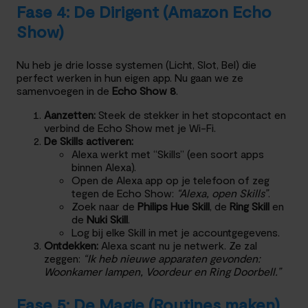
Fase 4: De Dirigent (Amazon Echo
Show)
Nu heb je drie losse systemen (Licht, Slot, Bel) die
perfect werken in hun eigen app. Nu gaan we ze
samenvoegen in de
Echo Show 8
.
Aanzetten:
Steek de stekker in het stopcontact en
verbind de Echo Show met je Wi-Fi.
De Skills activeren:
Alexa werkt met “Skills” (een soort apps
binnen Alexa).
Open de Alexa app op je telefoon of zeg
tegen de Echo Show:
“Alexa, open Skills”
.
Zoek naar de
Philips Hue Skill
, de
Ring Skill
en
de
Nuki Skill
.
Log bij elke Skill in met je accountgegevens.
Ontdekken:
Alexa scant nu je netwerk. Ze zal
zeggen:
“Ik heb nieuwe apparaten gevonden:
Woonkamer lampen, Voordeur en Ring Doorbell.”
Fase 5: De Magie (Routines maken)