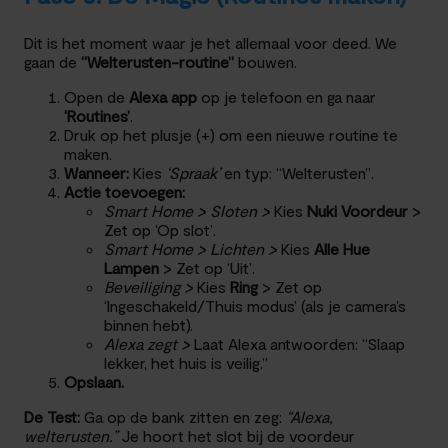
Dit is het moment waar je het allemaal voor deed. We
gaan de
“Welterusten-routine”
bouwen.
Open de
Alexa app
op je telefoon en ga naar
‘Routines’
.
Druk op het plusje (+) om een nieuwe routine te
maken.
Wanneer:
Kies
‘Spraak’
en typ: “Welterusten”.
Actie toevoegen:
Smart Home > Sloten >
Kies
Nuki Voordeur
>
Zet op ‘Op slot’.
Smart Home > Lichten >
Kies
Alle Hue
Lampen
> Zet op ‘Uit’.
Beveiliging >
Kies
Ring
> Zet op
‘Ingeschakeld/Thuis modus’ (als je camera’s
binnen hebt).
Alexa zegt >
Laat Alexa antwoorden: “Slaap
lekker, het huis is veilig.”
Opslaan.
De Test:
Ga op de bank zitten en zeg:
“Alexa,
welterusten.”
Je hoort het slot bij de voordeur