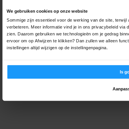
OpenAI stopt Astra vanwege hackgevaar: Is ‘alles in de cloud’
nog wel verstandig?
We gebruiken cookies op onze website
Trends & Technologie
-
Joshua
8. augustus 2026
Sommige zijn essentieel voor de werking van de site, terwij
verbeteren. Meer informatie vind je in ons privacybeleid via
zien. Daarom gebruiken we technologieën om je gedrag binne
Bijna 6 op de 10 huizen slim in 2029: Dit zijn de smart home
ervoor om op Afwijzen te klikken? Dan zullen we alleen funct
trends voor 2026
instellingen altijd wijzigen op de instellingenpagina.
Trends & Technologie
-
Joshua
8. augustus 2026
LAAD MEER
Is g
Aanpas