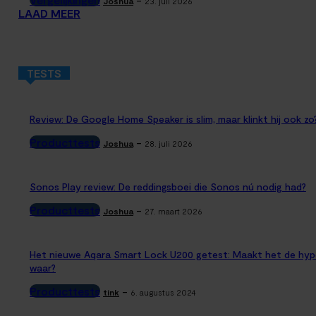
Joshua
23. juli 2026
LAAD MEER
TESTS
Review: De Google Home Speaker is slim, maar klinkt hij ook zo
Producttests
-
Joshua
28. juli 2026
Sonos Play review: De reddingsboei die Sonos nú nodig had?
Producttests
-
Joshua
27. maart 2026
Het nieuwe Aqara Smart Lock U200 getest: Maakt het de hyp
waar?
Producttests
-
tink
6. augustus 2024