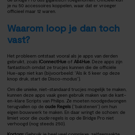
je nu 50 accessoires koppelen, waar dat er vroeger
officieel maar 12 waren.
Waarom loop je dan toch
vast?
Het probleem ontstaat vooral als je apps van derden
gebruikt, zoals
iConnectHue
of
All4Hue
. Deze apps zijn
fantastisch omdat ze trucjes kunnen die de officiële
Hue-app niet kan (bijvoorbeeld: “Als ik 5 keer op deze
knop druk, start de Disco-modus”).
Om die unieke, niet-standaard trucjes mogelijk te maken,
kunnen deze apps vaak geen gebruik maken van de kant-
en-klare Scripts van Philips. Ze moeten noodgedwongen
terugvallen op de
oude Regels
(“bakstenen”) om hun
eigen bouwwerk te maken. En daar wringt de schoen: de
limiet voor die
oude
regels is op de Bridge Pro niet
verhoogd (nog steeds 250).
Kortom:
Gebruik je heel veel complexe, zelfgemaakte