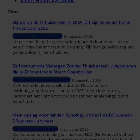
Smart Home Systemen
Meer
Bijna 6 op de 10 huizen slim in 2029: Dit zijn de smart home
trends voor 2026
Trends & Technologie
8. augustus 2026
Een slimme lamp hier, een videodeurbel daar en misschien
een slimme thermostaat in de gang. Vijf jaar geleden zag het
gemiddelde 'slimme huis' er...
Zelfconsumptie Verhogen Zonder Thuisbatterij: 7 Apparaten
die je Zonnestroom Direct Opgebruiken
Slimme Energiebesparing
8. augustus 2026
Met het definitieve besluit dat de Nederlandse
salderingsregeling op 1 januari 2027 in één keer stopt,
verandert het verdienmodel van zonnepanelen ingrijpend.
Vanaf dat...
Meer opslag voor minder: Synology onthult de DS725neo+,
DS925neo+ en meer
Productlanceringen
6. augustus 2026
Wie serieus aan de slag wil met een NAS (Network Attached
Storage) voor het back-uppen van bestanden of het lokaal