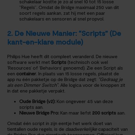
schakelaar kostte je zo al snel 10 tot 15 losse
“Regels”. Omdat de Bridge maximaal 250 van dit
soort regels aankan, zat hij met een paar
schakelaars en sensoren al snel propvol.
2. De Nieuwe Manier: “Scripts” (De
kant-en-klare module)
Philips Hue heeft dit compleet veranderd. De nieuwe
software werkt met
Scripts
(technisch ook wel
‘Resources’ of ‘Behaviors’ genoemd). Zie een Script als
een
container
. In plaats van 15 losse regels, plaatst de
app nu één pakketje op de Bridge dat zegt:
“Gedraag je
als een Dimmer Switch”
. Alle logica voor de knoppen zit
in dat ene pakketje verpakt.
Oude Bridge (v2):
Kon ongeveer 45 van deze
scripts aan.
Nieuwe Bridge Pro:
Kan maar liefst
200 scripts
aan.
Omdat één script in zijn eentje het werk doet van
tientallen oude regels, is de
daadwerkelijke
capaciteit van
de Bridge Pro dus gigantisch toegenomen. Officieel kun