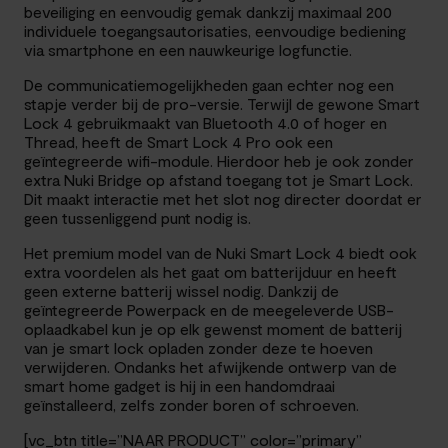
beveiliging en eenvoudig gemak dankzij maximaal 200
individuele toegangsautorisaties, eenvoudige bediening
via smartphone en een nauwkeurige logfunctie.
De communicatiemogelijkheden gaan echter nog een
stapje verder bij de pro-versie. Terwijl de gewone Smart
Lock 4 gebruikmaakt van Bluetooth 4.0 of hoger en
Thread, heeft de Smart Lock 4 Pro ook een
geïntegreerde wifi-module. Hierdoor heb je ook zonder
extra Nuki Bridge op afstand toegang tot je Smart Lock.
Dit maakt interactie met het slot nog directer doordat er
geen tussenliggend punt nodig is.
Het premium model van de Nuki Smart Lock 4 biedt ook
extra voordelen als het gaat om batterijduur en heeft
geen externe batterij wissel nodig. Dankzij de
geïntegreerde Powerpack en de meegeleverde USB-
oplaadkabel kun je op elk gewenst moment de batterij
van je smart lock opladen zonder deze te hoeven
verwijderen. Ondanks het afwijkende ontwerp van de
smart home gadget is hij in een handomdraai
geïnstalleerd, zelfs zonder boren of schroeven.
[vc_btn title=”NAAR PRODUCT” color=”primary”