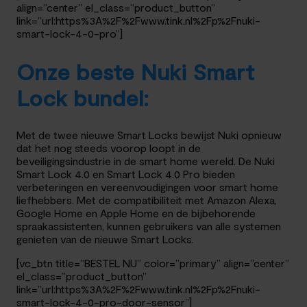
align=”center” el_class=”product_button”
link=”url:https%3A%2F%2Fwww.tink.nl%2Fp%2Fnuki-
smart-lock-4-0-pro”]
Onze beste Nuki Smart
Lock bundel:
Met de twee nieuwe Smart Locks bewijst Nuki opnieuw
dat het nog steeds voorop loopt in de
beveiligingsindustrie in de smart home wereld. De Nuki
Smart Lock 4.0 en Smart Lock 4.0 Pro bieden
verbeteringen en vereenvoudigingen voor smart home
liefhebbers. Met de compatibiliteit met Amazon Alexa,
Google Home en Apple Home en de bijbehorende
spraakassistenten, kunnen gebruikers van alle systemen
genieten van de nieuwe Smart Locks.
[vc_btn title=”BESTEL NU” color=”primary” align=”center”
el_class=”product_button”
link=”url:https%3A%2F%2Fwww.tink.nl%2Fp%2Fnuki-
smart-lock-4-0-pro-door-sensor”]