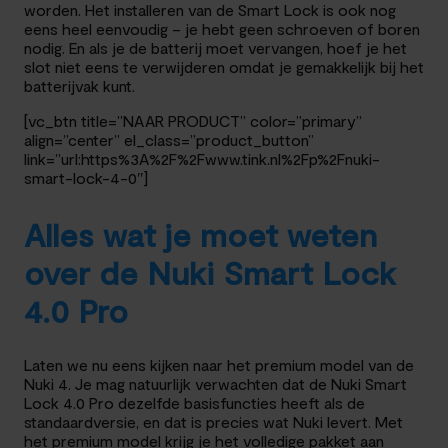
worden. Het installeren van de Smart Lock is ook nog
eens heel eenvoudig – je hebt geen schroeven of boren
nodig. En als je de batterij moet vervangen, hoef je het
slot niet eens te verwijderen omdat je gemakkelijk bij het
batterijvak kunt.
[vc_btn title=”NAAR PRODUCT” color=”primary”
align=”center” el_class=”product_button”
link=”url:https%3A%2F%2Fwww.tink.nl%2Fp%2Fnuki-
smart-lock-4-0″]
Alles wat je moet weten
over de Nuki Smart Lock
4.0 Pro
Laten we nu eens kijken naar het premium model van de
Nuki 4. Je mag natuurlijk verwachten dat de Nuki Smart
Lock 4.0 Pro dezelfde basisfuncties heeft als de
standaardversie, en dat is precies wat Nuki levert. Met
het premium model krijg je het volledige pakket aan