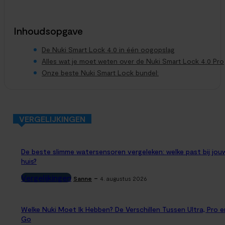
Het regent pijpenstelen. Je stapt uit de auto, trekt een zware
tas boodschappen uit de kofferbak en rent naar de
voordeur. Waar je normaal...
Inhoudsopgave
De Nuki Smart Lock 4.0 in één oogopslag
Alles wat je moet weten over de Nuki Smart Lock 4.0 Pro
Onze beste Nuki Smart Lock bundel:
VERGELIJKINGEN
De beste slimme watersensoren vergeleken: welke past bij jou
huis?
Vergelijkingen
-
Sanne
4. augustus 2026
Welke Nuki Moet Ik Hebben? De Verschillen Tussen Ultra, Pro e
Go