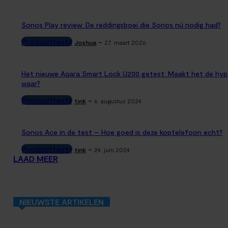
Sonos Play review: De reddingsboei die Sonos nú nodig had?
Producttests
-
Joshua
27. maart 2026
Het nieuwe Aqara Smart Lock U200 getest: Maakt het de hyp
waar?
Producttests
-
tink
6. augustus 2024
Sonos Ace in de test – Hoe goed is deze koptelefoon echt?
Producttests
-
tink
24. juni 2024
LAAD MEER
NIEUWSTE ARTIKELEN