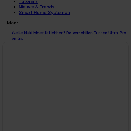
Tutorials
Nieuws & Trends
Smart Home Systemen
Meer
Welke Nuki Moet Ik Hebben? De Verschillen Tussen Ultra, Pro
en Go
Vergelijkingen
31. juli 2026
De voordeur achter je dichttrekken in de wetenschap dat het
slot vanzelf dichtdraait, de thermostaat omlaag gaat en de
verlichting in de gang uitschakelt....
Nuki Pro 5 vs SwitchBot Ultra: Betaal je te veel voor het
Europese A-merk?
Vergelijkingen
9. juni 2026
Als je op zoek bent naar de absolute topklasse in retrofit
smart locks, kom je anno juni 2026 onvermijdelijk uit bij twee
zwaargewichten. Laten...
Bang voor een gehackte voordeur? Dit is wat je écht moet
weten
Slimme Beveiliging
27. april 2026