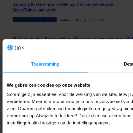
Samsung luistert naar kritiek: Zo ziet de vernieuwde
SmartThings-app eruit
Smart Home Nieuws
-
Joshua
8. augustus 2026
Abode Lanceert Kant-en-Klare Garage- en Tuinsensoren (Me
Apple Home)
Productlanceringen
-
Thomas
8. augustus 2026
Toestemming
Deta
OpenAI stopt Astra vanwege hackgevaar: Is ‘alles in de cloud’
nog wel verstandig?
We gebruiken cookies op onze website
Trends & Technologie
-
Joshua
8. augustus 2026
Sommige zijn essentieel voor de werking van de site, terwij
verbeteren. Meer informatie vind je in ons privacybeleid via
Bijna 6 op de 10 huizen slim in 2029: Dit zijn de smart home
zien. Daarom gebruiken we technologieën om je gedrag binne
trends voor 2026
ervoor om op Afwijzen te klikken? Dan zullen we alleen funct
Trends & Technologie
-
Joshua
8. augustus 2026
instellingen altijd wijzigen op de instellingenpagina.
LAAD MEER