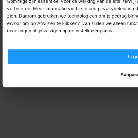
Sommige zijn essentieel voor de werking van de site, terwij
verbeteren. Meer informatie vind je in ons privacybeleid via
zien. Daarom gebruiken we technologieën om je gedrag binne
Jouw Google Home werkt weer soepeler: Alles over de
augustus-update
ervoor om op Afwijzen te klikken? Dan zullen we alleen funct
instellingen altijd wijzigen op de instellingenpagina.
Smart Home Nieuws
-
Joshua
6. augustus 2026
LAAD MEER
Is g
Aanpas