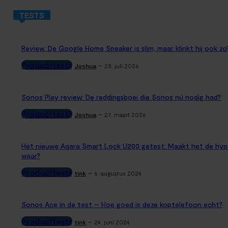
TESTS
Review: De Google Home Speaker is slim, maar klinkt hij ook zo
Producttests
-
Joshua
28. juli 2026
Sonos Play review: De reddingsboei die Sonos nú nodig had?
Producttests
-
Joshua
27. maart 2026
Het nieuwe Aqara Smart Lock U200 getest: Maakt het de hyp
waar?
Producttests
-
tink
6. augustus 2024
Sonos Ace in de test – Hoe goed is deze koptelefoon echt?
Producttests
-
tink
24. juni 2024