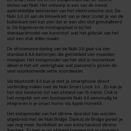
sloten van Nuki. Het ontwerp is een van de meest
aantrekkelijke kenmerken van het elektronische slot. De
Nuki 3.0 zit aan de binnenkant van je deur, zodat je van de
buitenkant niet kan zien dat er een slim slot geïnstalleerd
is. De bijgeleverde montageplaat is bij het
standaardmodel van kunststof, wat het gebruik van het
slot een stuk stiller maakt.
De stroomvoorziening van de Nuki 3.0 gaat via vier
standaard AA batterijen, die gemiddeld vier maanden
meegaan. Het instapmodel van het slot is momenteel
alleen in het wit verkrijgbaar, wat passend is gezien de
veel voorkomende witte voordeuren.
Via bluetooth 5.0 kun je met je smartphone direct
verbinding maken met de Nuki Smart Lock 3.0 . Zo kan je
het slot besturen tot een afstand van 15 meter. Ook is
het mogelijk om een losstaande Nuki 3.0 eenvoudig te
integreren in je smart home via Apple HomeKit.
Het instapmodel van het slimme deurslot kan worden
uitgebreid met de Nuki Bridge. Dankzij de Bridge geniet je
van nog meer flexibiliteit en een extra handvol slimme
functies. Zo heb je op afstand toegang tot je voordeur