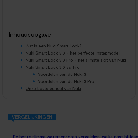
videodeurbel nodig heeft
Slimme Beveiliging
2. juni 2026
Er is een moment in het leven van elke ouder waarop de
navelstreng weer een stukje verder wordt doorgeknipt: je
kind is oud genoeg...
Inhoudsopgave
Wat is een Nuki Smart Lock?
Nuki Smart Lock 3.0 – het perfecte instapmodel
Nuki Smart Lock 3.0 Pro – het slimste slot van Nuki
Nuki Smart Lock 3.0 vs. Pro
Voordelen van de Nuki 3
Voordelen van de Nuki 3 Pro
Onze beste bundel van Nuki
VERGELIJKINGEN
De beste slimme watersensoren vergeleken: welke past bij jou