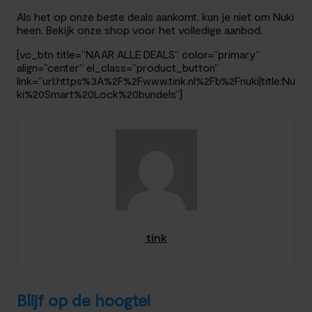
Als het op onze beste deals aankomt, kun je niet om Nuki
heen. Bekijk onze shop voor het volledige aanbod.
[vc_btn title=”NAAR ALLE DEALS” color=”primary”
align=”center” el_class=”product_button”
link=”url:https%3A%2F%2Fwww.tink.nl%2Fb%2Fnuki|title:Nu
ki%20Smart%20Lock%20bundels”]
tink
Blijf op de hoogte!