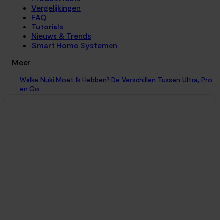
Vergelijkingen
FAQ
Tutorials
Nieuws & Trends
Smart Home Systemen
Meer
Welke Nuki Moet Ik Hebben? De Verschillen Tussen Ultra, Pro
en Go
Vergelijkingen
31. juli 2026
De voordeur achter je dichttrekken in de wetenschap dat het
slot vanzelf dichtdraait, de thermostaat omlaag gaat en de
verlichting in de gang uitschakelt....
Nuki Pro 5 vs SwitchBot Ultra: Betaal je te veel voor het
Europese A-merk?
Vergelijkingen
9. juni 2026
Als je op zoek bent naar de absolute topklasse in retrofit
smart locks, kom je anno juni 2026 onvermijdelijk uit bij twee
zwaargewichten. Laten...
Kind alleen thuis? Waarom elke ouder een slim slot en