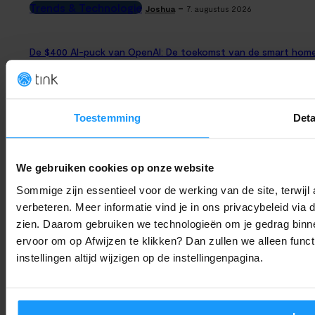
Trends & Technologie
-
Joshua
7. augustus 2026
De $400 AI-puck van OpenAI: De toekomst van de smart hom
of een privacy-risico?
Smart Home Nieuws
-
Thomas
7. augustus 2026
Toestemming
Deta
Sonos voegt stilletjes grote functie toe (en bijna niemand
heeft het door)
We gebruiken cookies op onze website
Smart Home Nieuws
-
Joshua
7. augustus 2026
Sommige zijn essentieel voor de werking van de site, terwij
verbeteren. Meer informatie vind je in ons privacybeleid via
Jouw Google Home werkt weer soepeler: Alles over de
zien. Daarom gebruiken we technologieën om je gedrag binne
augustus-update
ervoor om op Afwijzen te klikken? Dan zullen we alleen funct
Smart Home Nieuws
-
Joshua
6. augustus 2026
instellingen altijd wijzigen op de instellingenpagina.
LAAD MEER