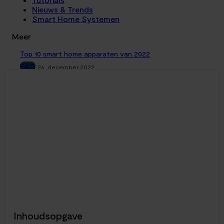
Nieuws & Trends
Smart Home Systemen
Meer
Top 10 smart home apparaten van 2022
FAQ
26. december 2022
Het einde van het jaar is alweer bijna in zicht en kerst en oud
en nieuw staan om de hoek. We kunnen terugkijken op...
Beste tech cadeaus en gadgets onder de 100 euro
FAQ
23. november 2022
Heb je een familielid of vriend(in) die een echte tech
liefhebber is? Dan hebben wij wat cadeau-inspiratie voor je
zodat je sowieso een goed...
De nieuwe Google Chromecast met Google TV (HD)
Nieuws & Trends
22. september 2022
Nadat Google in juni eindelijk hun nieuwe Chromecast met
Google TV (4K) in Nederland uitbracht, komen ze nu met een
tweede variant. De eerste...
Inhoudsopgave