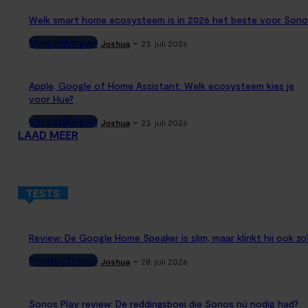
Welk smart home ecosysteem is in 2026 het beste voor Sono
Vergelijkingen
-
Joshua
23. juli 2026
Apple, Google of Home Assistant: Welk ecosysteem kies je
voor Hue?
Vergelijkingen
-
Joshua
23. juli 2026
LAAD MEER
TESTS
Review: De Google Home Speaker is slim, maar klinkt hij ook zo
Producttests
-
Joshua
28. juli 2026
Sonos Play review: De reddingsboei die Sonos nú nodig had?