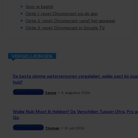
Voor je begint
Optie 1: reset Chromecast via de app
Optie 2: reset Chromecast vanaf het apparaat
Optie 3: reset Chromecast in Google TV
VERGELIJKINGEN
De beste slimme watersensoren vergeleken: welke past bij jou
huis?
Vergelijkingen
-
Sanne
4. augustus 2026
Welke Nuki Moet Ik Hebben? De Verschillen Tussen Ultra, Pro e
Go
Vergelijkingen
-
Thomas
31. juli 2026