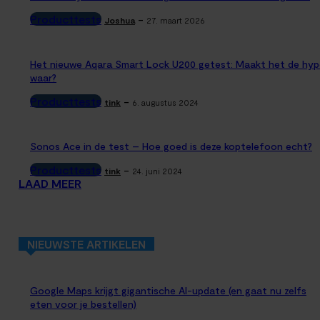
Producttests
-
Joshua
27. maart 2026
Het nieuwe Aqara Smart Lock U200 getest: Maakt het de hyp
waar?
Producttests
-
tink
6. augustus 2024
Sonos Ace in de test – Hoe goed is deze koptelefoon echt?
Producttests
-
tink
24. juni 2024
LAAD MEER
NIEUWSTE ARTIKELEN
Google Maps krijgt gigantische AI-update (en gaat nu zelfs
eten voor je bestellen)