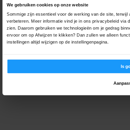
Google Pixel Tag prijs en datum gelekt: Dit gaat de AirTag-kille
We gebruiken cookies op onze website
kosten
Sommige zijn essentieel voor de werking van de site, terwij
Smart Home Nieuws
-
Joshua
5. augustus 2026
verbeteren. Meer informatie vind je in ons privacybeleid via
zien. Daarom gebruiken we technologieën om je gedrag binne
ervoor om op Afwijzen te klikken? Dan zullen we alleen funct
Google Assistant stopt definitief op Android: Dit moet je
weten
instellingen altijd wijzigen op de instellingenpagina.
Smart Home Nieuws
-
Joshua
5. augustus 2026
LAAD MEER
Is g
Aanpas