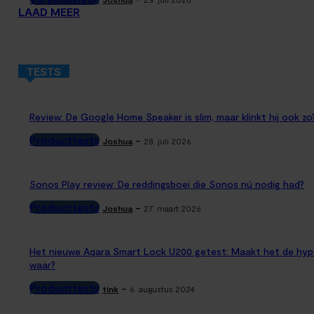
LAAD MEER
TESTS
Review: De Google Home Speaker is slim, maar klinkt hij ook zo
Producttests
-
Joshua
28. juli 2026
Sonos Play review: De reddingsboei die Sonos nú nodig had?
Producttests
-
Joshua
27. maart 2026
Het nieuwe Aqara Smart Lock U200 getest: Maakt het de hyp
waar?
Producttests
-
tink
6. augustus 2024