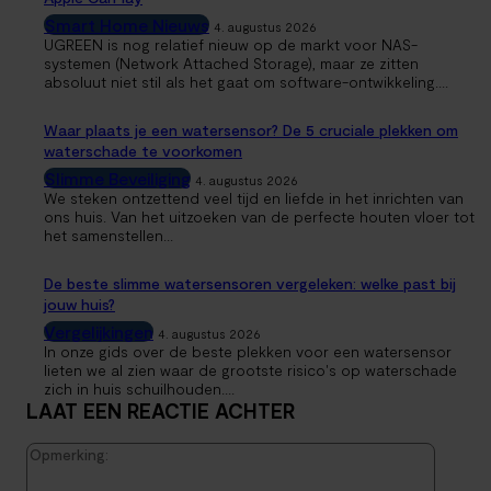
Smart Home Nieuws
4. augustus 2026
UGREEN is nog relatief nieuw op de markt voor NAS-
systemen (Network Attached Storage), maar ze zitten
absoluut niet stil als het gaat om software-ontwikkeling....
Waar plaats je een watersensor? De 5 cruciale plekken om
waterschade te voorkomen
Slimme Beveiliging
4. augustus 2026
We steken ontzettend veel tijd en liefde in het inrichten van
ons huis. Van het uitzoeken van de perfecte houten vloer tot
het samenstellen...
De beste slimme watersensoren vergeleken: welke past bij
jouw huis?
Vergelijkingen
4. augustus 2026
In onze gids over de beste plekken voor een watersensor
lieten we al zien waar de grootste risico's op waterschade
zich in huis schuilhouden....
LAAT EEN REACTIE ACHTER
Opmerk