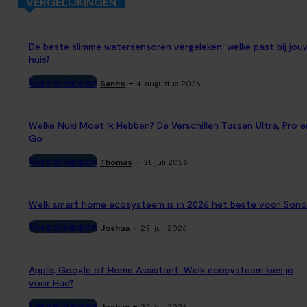
VERGELIJKINGEN
De beste slimme watersensoren vergeleken: welke past bij jou
huis?
Vergelijkingen
-
Sanne
4. augustus 2026
Welke Nuki Moet Ik Hebben? De Verschillen Tussen Ultra, Pro e
Go
Vergelijkingen
-
Thomas
31. juli 2026
Welk smart home ecosysteem is in 2026 het beste voor Sono
Vergelijkingen
-
Joshua
23. juli 2026
Apple, Google of Home Assistant: Welk ecosysteem kies je
voor Hue?
Vergelijkingen
-
Joshua
23. juli 2026