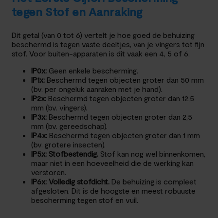
tegen Stof en Aanraking
Dit getal (van 0 tot 6) vertelt je hoe goed de behuizing
beschermd is tegen vaste deeltjes, van je vingers tot fijn
stof. Voor buiten-apparaten is dit vaak een 4, 5 of 6.
IP0x:
Geen enkele bescherming.
IP1x:
Beschermd tegen objecten groter dan 50 mm
(bv. per ongeluk aanraken met je hand).
IP2x:
Beschermd tegen objecten groter dan 12,5
mm (bv. vingers).
IP3x:
Beschermd tegen objecten groter dan 2,5
mm (bv. gereedschap).
IP4x:
Beschermd tegen objecten groter dan 1 mm
(bv. grotere insecten).
IP5x:
Stofbestendig.
Stof kan nog wel binnenkomen,
maar niet in een hoeveelheid die de werking kan
verstoren.
IP6x:
Volledig stofdicht.
De behuizing is compleet
afgesloten. Dit is de hoogste en meest robuuste
bescherming tegen stof en vuil.