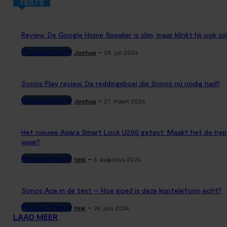
TESTS
Review: De Google Home Speaker is slim, maar klinkt hij ook zo
Producttests
-
Joshua
28. juli 2026
Sonos Play review: De reddingsboei die Sonos nú nodig had?
Producttests
-
Joshua
27. maart 2026
Het nieuwe Aqara Smart Lock U200 getest: Maakt het de hyp
waar?
Producttests
-
tink
6. augustus 2024
Sonos Ace in de test – Hoe goed is deze koptelefoon echt?
Producttests
-
tink
24. juni 2024
LAAD MEER