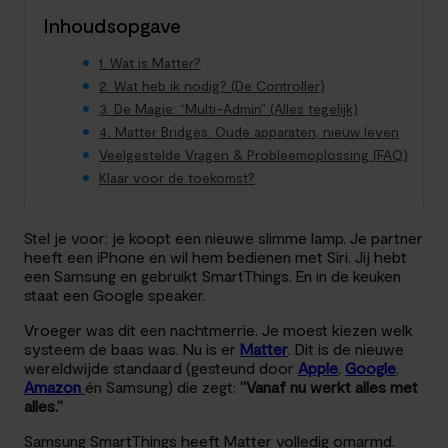
Inhoudsopgave
1. Wat is Matter?
2. Wat heb ik nodig? (De Controller)
3. De Magie: “Multi-Admin” (Alles tegelijk)
4. Matter Bridges: Oude apparaten, nieuw leven
Veelgestelde Vragen & Probleemoplossing (FAQ)
Klaar voor de toekomst?
Stel je voor: je koopt een nieuwe slimme lamp. Je partner
heeft een iPhone en wil hem bedienen met Siri. Jij hebt
een Samsung en gebruikt SmartThings. En in de keuken
staat een Google speaker.
Vroeger was dit een nachtmerrie. Je moest kiezen welk
systeem de baas was. Nu is er
Matter
. Dit is de nieuwe
wereldwijde standaard (gesteund door
Apple
,
Google
,
Amazon
én Samsung) die zegt:
“Vanaf nu werkt alles met
alles.”
Samsung SmartThings heeft Matter volledig omarmd.