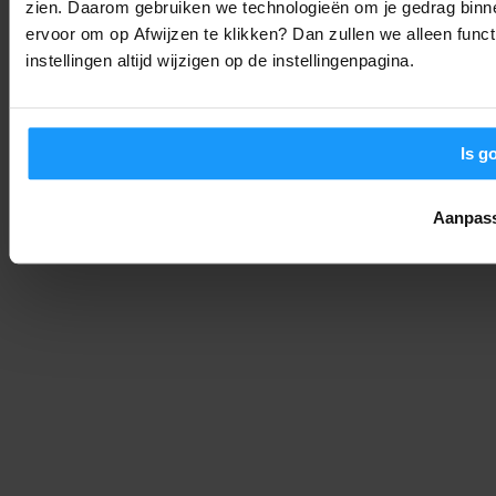
zien. Daarom gebruiken we technologieën om je gedrag binne
Home Assistant 2026.8 is uit: Dit zijn de belangrijkste
ervoor om op Afwijzen te klikken? Dan zullen we alleen funct
veranderingen
instellingen altijd wijzigen op de instellingenpagina.
Smart Home Nieuws
-
Joshua
6. augustus 2026
LAAD MEER
Is g
Aanpas