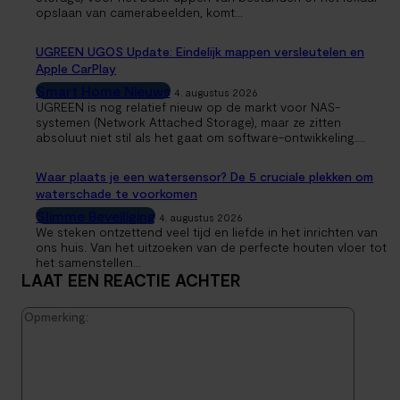
opslaan van camerabeelden, komt...
UGREEN UGOS Update: Eindelijk mappen versleutelen en
Apple CarPlay
Smart Home Nieuws
4. augustus 2026
UGREEN is nog relatief nieuw op de markt voor NAS-
systemen (Network Attached Storage), maar ze zitten
absoluut niet stil als het gaat om software-ontwikkeling....
Waar plaats je een watersensor? De 5 cruciale plekken om
waterschade te voorkomen
Slimme Beveiliging
4. augustus 2026
We steken ontzettend veel tijd en liefde in het inrichten van
ons huis. Van het uitzoeken van de perfecte houten vloer tot
het samenstellen...
LAAT EEN REACTIE ACHTER
Opmerk