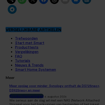
VERGELIJKBARE ARTIKELEN
Trefwoorden
Start met Smart
Producttests
Vergelijkingen
FAQ
Tutorials
Nieuws & Trends
Smart Home Systemen
Meer
Meer opslag voor minder: Synology onthult de DS725neo+,
DS925neo+ en meer
Productlanceringen
6. augustus 2026
Wie serieus aan de slag wil met een NAS (Network Attached
Storage) voor het back-uppen van bestanden of het lokaal