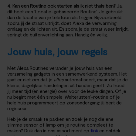
4. Kan een Routine ook starten als ik niet thuis ben?
Ja,
dit heet een ‘Locatie-gebaseerde Routine’. Je gebruikt
dan de locatie van je telefoon als trigger. Bijvoorbeeld:
zodra jij de straat uitrijdt, doet Alexa de verwarming
omlaag en de lichten uit. En zodra je de straat weer inrijdt,
springt de buitenverlichting aan. Handig én veilig.
Jouw huis, jouw regels
Met Alexa Routines verander je jouw huis van een
verzameling gadgets in een samenwerkend systeem. Het
gaat er niet om dat je
alles
automatiseert, maar dat je de
kleine, dagelijkse handelingen uit handen geeft. Zo houd
jij meer tijd (en energie) over voor de leuke dingen. Of je
nu begint met één simpele ‘Welterusten’-routine of je
hele huis programmeert op zonsondergang: jij bent de
regisseur.
Heb je de smaak te pakken en zoek je nog die ene
slimme sensor of lamp om je routine compleet te
maken? Duik dan in ons assortiment op
tink
en ontdek