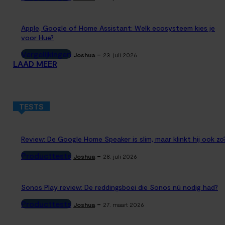
Apple, Google of Home Assistant: Welk ecosysteem kies je
voor Hue?
Vergelijkingen
-
Joshua
23. juli 2026
LAAD MEER
TESTS
Review: De Google Home Speaker is slim, maar klinkt hij ook zo
Producttests
-
Joshua
28. juli 2026
Sonos Play review: De reddingsboei die Sonos nú nodig had?
Producttests
-
Joshua
27. maart 2026