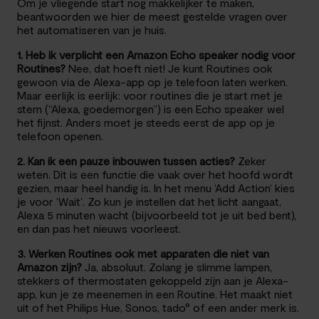
Om je vliegende start nog makkelijker te maken,
beantwoorden we hier de meest gestelde vragen over
het automatiseren van je huis.
1. Heb ik verplicht een Amazon Echo speaker nodig voor
Routines?
Nee, dat hoeft niet! Je kunt Routines ook
gewoon via de Alexa-app op je telefoon laten werken.
Maar eerlijk is eerlijk: voor routines die je start met je
stem (“Alexa, goedemorgen”) is een Echo speaker wel
het fijnst. Anders moet je steeds eerst de app op je
telefoon openen.
2. Kan ik een pauze inbouwen tussen acties?
Zeker
weten. Dit is een functie die vaak over het hoofd wordt
gezien, maar heel handig is. In het menu ‘Add Action’ kies
je voor ‘Wait’. Zo kun je instellen dat het licht aangaat,
Alexa 5 minuten wacht (bijvoorbeeld tot je uit bed bent),
en dan pas het nieuws voorleest.
3. Werken Routines ook met apparaten die niet van
Amazon zijn?
Ja, absoluut. Zolang je slimme lampen,
stekkers of thermostaten gekoppeld zijn aan je Alexa-
app, kun je ze meenemen in een Routine. Het maakt niet
uit of het Philips Hue, Sonos, tado° of een ander merk is.