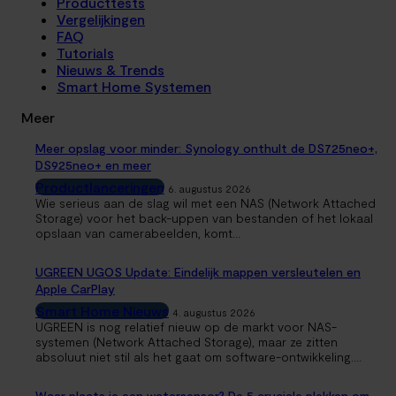
Producttests
Vergelijkingen
FAQ
Tutorials
Nieuws & Trends
Smart Home Systemen
Meer
Meer opslag voor minder: Synology onthult de DS725neo+,
DS925neo+ en meer
Productlanceringen
6. augustus 2026
Wie serieus aan de slag wil met een NAS (Network Attached
Storage) voor het back-uppen van bestanden of het lokaal
opslaan van camerabeelden, komt...
UGREEN UGOS Update: Eindelijk mappen versleutelen en
Apple CarPlay
Smart Home Nieuws
4. augustus 2026
UGREEN is nog relatief nieuw op de markt voor NAS-
systemen (Network Attached Storage), maar ze zitten
absoluut niet stil als het gaat om software-ontwikkeling....
Waar plaats je een watersensor? De 5 cruciale plekken om