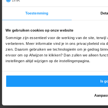
De $400 AI-puck van OpenAI: De toekomst van de smart hom
of een privacy-risico?
Toestemming
Deta
Smart Home Nieuws
-
Thomas
7. augustus 2026
Sonos voegt stilletjes grote functie toe (en bijna niemand
We gebruiken cookies op onze website
heeft het door)
Sommige zijn essentieel voor de werking van de site, terwij
Smart Home Nieuws
-
Joshua
7. augustus 2026
verbeteren. Meer informatie vind je in ons privacybeleid via
zien. Daarom gebruiken we technologieën om je gedrag binne
ervoor om op Afwijzen te klikken? Dan zullen we alleen funct
Jouw Google Home werkt weer soepeler: Alles over de
instellingen altijd wijzigen op de instellingenpagina.
augustus-update
Smart Home Nieuws
-
Joshua
6. augustus 2026
LAAD MEER
Is g
Aanpas