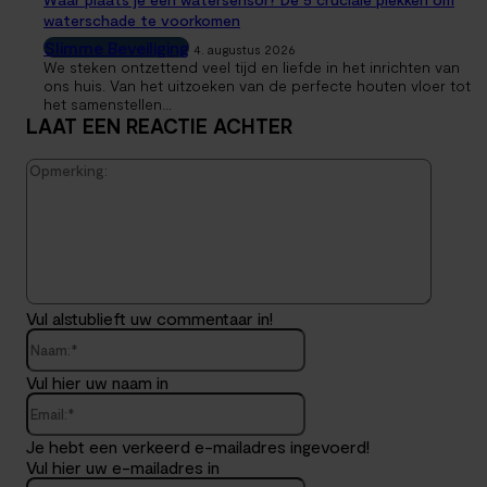
waterschade te voorkomen
Slimme Beveiliging
4. augustus 2026
We steken ontzettend veel tijd en liefde in het inrichten van
ons huis. Van het uitzoeken van de perfecte houten vloer tot
het samenstellen...
LAAT EEN REACTIE ACHTER
Opmerk
Vul alstublieft uw commentaar in!
Naam:*
Vul hier uw naam in
Email:*
Je hebt een verkeerd e-mailadres ingevoerd!
Vul hier uw e-mailadres in
Website: