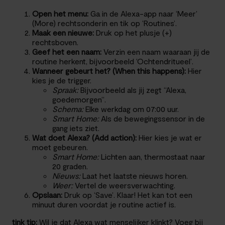
Open het menu:
Ga in de Alexa-app naar ‘Meer’
(More) rechtsonderin en tik op ‘Routines’.
Maak een nieuwe:
Druk op het plusje (+)
rechtsboven.
Geef het een naam:
Verzin een naam waaraan jij de
routine herkent, bijvoorbeeld ‘Ochtendritueel’.
Wanneer gebeurt het? (When this happens):
Hier
kies je de trigger.
Spraak:
Bijvoorbeeld als jij zegt “Alexa,
goedemorgen”.
Schema:
Elke werkdag om 07:00 uur.
Smart Home:
Als de bewegingssensor in de
gang iets ziet.
Wat doet Alexa? (Add action):
Hier kies je wat er
moet gebeuren.
Smart Home:
Lichten aan, thermostaat naar
20 graden.
Nieuws:
Laat het laatste nieuws horen.
Weer:
Vertel de weersverwachting.
Opslaan:
Druk op ‘Save’. Klaar! Het kan tot een
minuut duren voordat je routine actief is.
tink tip:
Wil je dat Alexa wat menselijker klinkt? Voeg bij