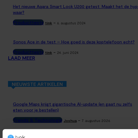
Het nieuwe Aqara Smart Lock U200 getest: Maakt het de hyp
waar?
Producttests
-
tink
6. augustus 2024
Sonos Ace in de test – Hoe goed is deze koptelefoon echt?
Producttests
-
tink
24. juni 2024
LAAD MEER
NIEUWSTE ARTIKELEN
Google Maps krijgt gigantische AI-update (en gaat nu zelfs
eten voor je bestellen)
Trends & Technologie
-
Joshua
7. augustus 2026