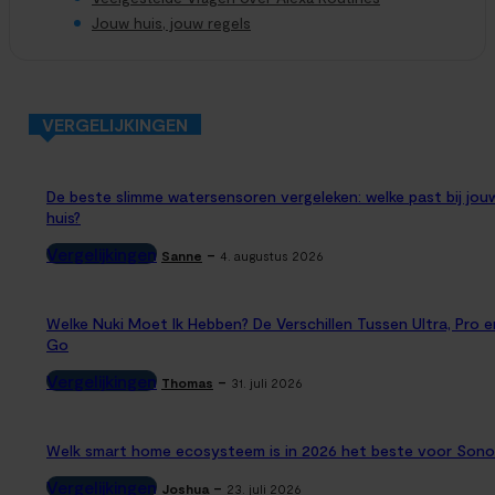
Jouw huis, jouw regels
VERGELIJKINGEN
De beste slimme watersensoren vergeleken: welke past bij jou
huis?
Vergelijkingen
-
Sanne
4. augustus 2026
Welke Nuki Moet Ik Hebben? De Verschillen Tussen Ultra, Pro e
Go
Vergelijkingen
-
Thomas
31. juli 2026
Welk smart home ecosysteem is in 2026 het beste voor Sono
Vergelijkingen
-
Joshua
23. juli 2026