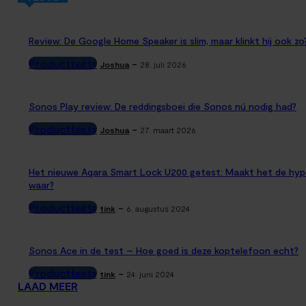
Review: De Google Home Speaker is slim, maar klinkt hij ook zo
Producttests
-
Joshua
28. juli 2026
Sonos Play review: De reddingsboei die Sonos nú nodig had?
Producttests
-
Joshua
27. maart 2026
Het nieuwe Aqara Smart Lock U200 getest: Maakt het de hyp
waar?
Producttests
-
tink
6. augustus 2024
Sonos Ace in de test – Hoe goed is deze koptelefoon echt?
Producttests
-
tink
24. juni 2024
LAAD MEER