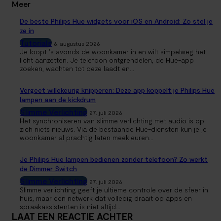
Meer
De beste Philips Hue widgets voor iOS en Android: Zo stel je
ze in
Tutorials
6. augustus 2026
Je loopt 's avonds de woonkamer in en wilt simpelweg het
licht aanzetten. Je telefoon ontgrendelen, de Hue-app
zoeken, wachten tot deze laadt en...
Vergeet willekeurig knipperen: Deze app koppelt je Philips Hue
lampen aan de kickdrum
Slimme Verlichting
27. juli 2026
Het synchroniseren van slimme verlichting met audio is op
zich niets nieuws. Via de bestaande Hue-diensten kun je je
woonkamer al prachtig laten meekleuren...
Je Philips Hue lampen bedienen zonder telefoon? Zo werkt
de Dimmer Switch
Slimme Verlichting
27. juli 2026
Slimme verlichting geeft je ultieme controle over de sfeer in
huis, maar een netwerk dat volledig draait op apps en
spraakassistenten is niet altijd...
LAAT EEN REACTIE ACHTER