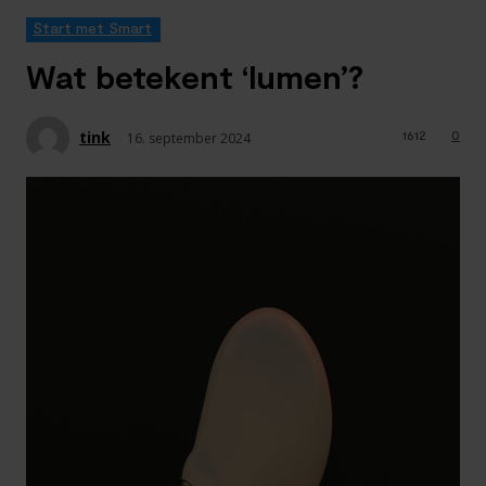
Start met Smart
Wat betekent ‘lumen’?
tink
1612
0
16. september 2024