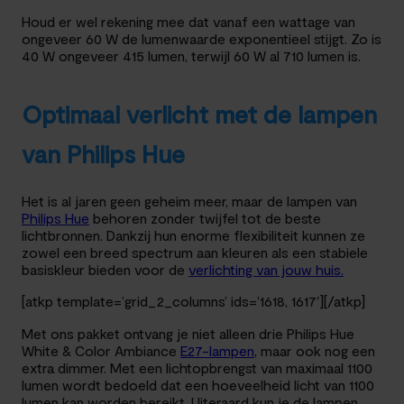
Houd er wel rekening mee dat vanaf een wattage van
ongeveer 60 W de lumenwaarde exponentieel stijgt. Zo is
40 W ongeveer 415 lumen, terwijl 60 W al 710 lumen is.
Optimaal verlicht met de lampen
van Philips Hue
Het is al jaren geen geheim meer, maar de lampen van
Philips Hue
behoren zonder twijfel tot de beste
lichtbronnen. Dankzij hun enorme flexibiliteit kunnen ze
zowel een breed spectrum aan kleuren als een stabiele
basiskleur bieden voor de
verlichting van jouw huis.
[atkp template=’grid_2_columns’ ids=’1618, 1617′][/atkp]
Met ons pakket ontvang je niet alleen drie Philips Hue
White & Color Ambiance
E27-lampen
, maar ook nog een
extra dimmer. Met een lichtopbrengst van maximaal 1100
lumen wordt bedoeld dat een hoeveelheid licht van 1100
lumen kan worden bereikt. Uiteraard kun je de lampen