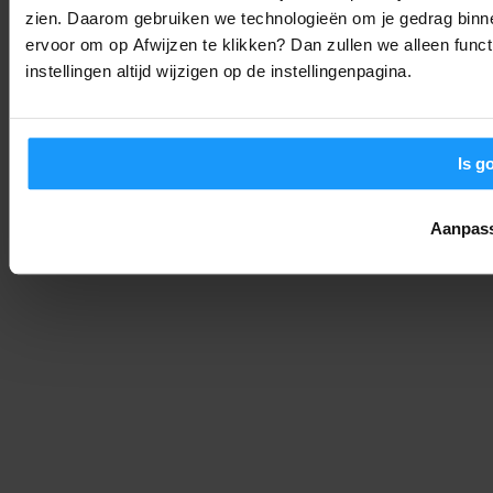
zien. Daarom gebruiken we technologieën om je gedrag binne
Home Assistant 2026.8 is uit: Dit zijn de belangrijkste
veranderingen
ervoor om op Afwijzen te klikken? Dan zullen we alleen funct
instellingen altijd wijzigen op de instellingenpagina.
Smart Home Nieuws
-
Joshua
6. augustus 2026
LAAD MEER
Is g
Aanpas