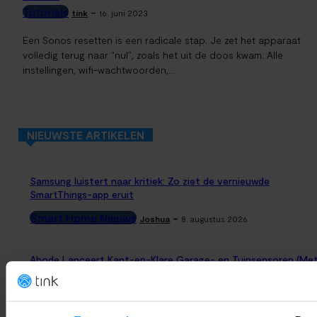
Tutorials
-
tink
16. juni 2023
Een Sonos resetten is een radicale stap. Je zet het apparaat
volledig terug naar "nul", zoals het uit de doos kwam. Alle
instellingen, wifi-wachtwoorden,...
NIEUWSTE ARTIKELEN
Samsung luistert naar kritiek: Zo ziet de vernieuwde
SmartThings-app eruit
Smart Home Nieuws
-
Joshua
8. augustus 2026
Abode Lanceert Kant-en-Klare Garage- en Tuinsensoren (Me
Apple Home)
Productlanceringen
-
Thomas
8. augustus 2026