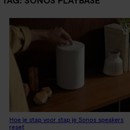
TAG:
SONOS PLAYBASE
Hoe je stap voor stap je Sonos speakers
reset