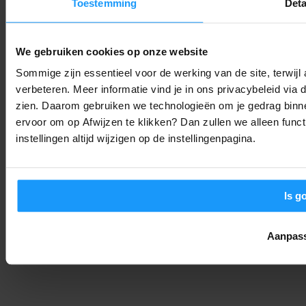
Toestemming
Deta
OpenAI stopt Astra vanwege hackgevaar: Is ‘alles in de cloud’
nog wel verstandig?
We gebruiken cookies op onze website
Trends & Technologie
-
Joshua
8. augustus 2026
Sommige zijn essentieel voor de werking van de site, terwij
verbeteren. Meer informatie vind je in ons privacybeleid via
Bijna 6 op de 10 huizen slim in 2029: Dit zijn de smart home
zien. Daarom gebruiken we technologieën om je gedrag binne
trends voor 2026
ervoor om op Afwijzen te klikken? Dan zullen we alleen funct
Trends & Technologie
-
Joshua
8. augustus 2026
instellingen altijd wijzigen op de instellingenpagina.
Is g
Aanpas