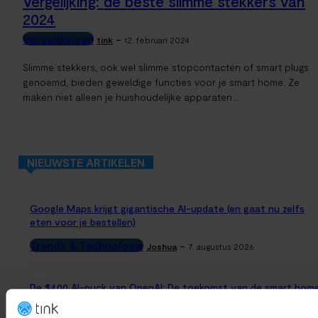
Vergelijking: de beste slimme stekkers van
2024
Vergelijkingen
-
tink
12. februari 2024
Slimme stekkers, ook wel slimme stopcontacten of smart plugs
genoemd, bieden geweldige functies voor je smart home. Ze
maken niet alleen je huishoudelijke apparaten...
NIEUWSTE ARTIKELEN
Google Maps krijgt gigantische AI-update (en gaat nu zelfs
eten voor je bestellen)
Trends & Technologie
-
Joshua
7. augustus 2026
De $400 AI-puck van OpenAI: De toekomst van de smart hom
of een privacy-risico?