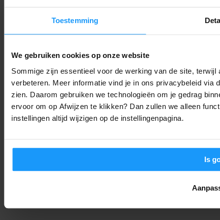
Smart Home Nieuws
-
Thomas
7. augustus 2026
Toestemming
Deta
Sonos voegt stilletjes grote functie toe (en bijna niemand
heeft het door)
We gebruiken cookies op onze website
Smart Home Nieuws
-
Joshua
7. augustus 2026
Sommige zijn essentieel voor de werking van de site, terwij
verbeteren. Meer informatie vind je in ons privacybeleid via
Jouw Google Home werkt weer soepeler: Alles over de
zien. Daarom gebruiken we technologieën om je gedrag binne
augustus-update
ervoor om op Afwijzen te klikken? Dan zullen we alleen funct
Smart Home Nieuws
-
Joshua
6. augustus 2026
instellingen altijd wijzigen op de instellingenpagina.
Is g
Aanpas