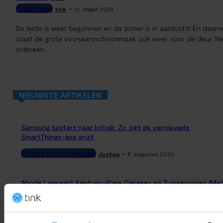
Algemeen
-
tink
12. maart 2024
De lente is weer begonnen en de zomer is in aantocht! En daar
staat de grote voorjaarsschoonmaak ook weer voor de deur. Ni
iedereen...
NIEUWSTE ARTIKELEN
Samsung luistert naar kritiek: Zo ziet de vernieuwde
SmartThings-app eruit
Smart Home Nieuws
-
Joshua
8. augustus 2026
Abode Lanceert Kant-en-Klare Garage- en Tuinsensoren (Me
Apple Home)
Productlanceringen
-
Thomas
8. augustus 2026