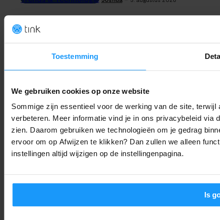
Google Pixel Tag prijs en datum gelekt: Dit gaat de AirTag-kille
kosten
Smart Home Nieuws
-
Joshua
5. augustus 2026
Toestemming
Deta
Google Assistant stopt definitief op Android: Dit moet je
We gebruiken cookies op onze website
weten
Sommige zijn essentieel voor de werking van de site, terwij
Smart Home Nieuws
-
Joshua
5. augustus 2026
verbeteren. Meer informatie vind je in ons privacybeleid via
zien. Daarom gebruiken we technologieën om je gedrag binne
Pixel 10 gebruikers opgelet: Deze update lost je touch-
ervoor om op Afwijzen te klikken? Dan zullen we alleen funct
problemen op
instellingen altijd wijzigen op de instellingenpagina.
Trends & Technologie
-
Joshua
5. augustus 2026
Is g