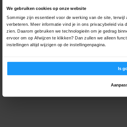
augustus-update
We gebruiken cookies op onze website
Smart Home Nieuws
-
Joshua
6. augustus 2026
Sommige zijn essentieel voor de werking van de site, terwij
verbeteren. Meer informatie vind je in ons privacybeleid via
Meer opslag voor minder: Synology onthult de DS725neo+,
zien. Daarom gebruiken we technologieën om je gedrag binne
DS925neo+ en meer
ervoor om op Afwijzen te klikken? Dan zullen we alleen funct
Productlanceringen
-
Thomas
6. augustus 2026
instellingen altijd wijzigen op de instellingenpagina.
Is g
Aanpas