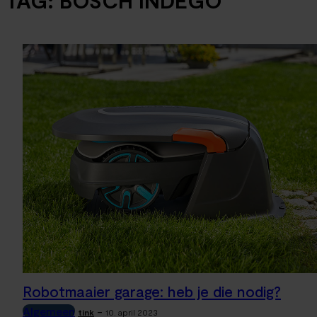
TAG:
BOSCH INDEGO
Robotmaaier garage: heb je die nodig?
Algemeen
-
tink
10. april 2023