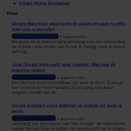
Smart Home Systemen
Meer
Google Maps krijgt gigantische AI-update (en gaat nu zelfs
eten voor je bestellen)
Trends & Technologie
7. augustus 2026
Navigatie op je telefoon ging jarenlang over één simpel ding:
de snelste route vinden van A naar B. Handig, maar je moest
zelf nog...
Jouw Google Home werkt weer soepeler: Alles over de
augustus-update
Smart Home Nieuws
6. augustus 2026
Een slim huis hoort onzichtbaar zijn werk te doen. Zodra je
een commando moet herhalen of een lamp niet direct
reageert, breekt dat de...
Google Assistant stopt definitief op Android: Dit moet je
weten
Smart Home Nieuws
5. augustus 2026
Jarenlang was het roepen van "Hey Google" de makkelijkste
manier om een timer te zetten, het weerbericht op te vragen