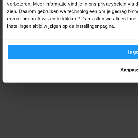
verbeteren. Meer informatie vind je in ons privacybeleid via
Jouw Google Home werkt weer soepeler: Alles over de
zien. Daarom gebruiken we technologieën om je gedrag binne
augustus-update
ervoor om op Afwijzen te klikken? Dan zullen we alleen funct
Smart Home Nieuws
-
instellingen altijd wijzigen op de instellingenpagina.
Joshua
6. augustus 2026
LAAD MEER
Is g
Aanpas