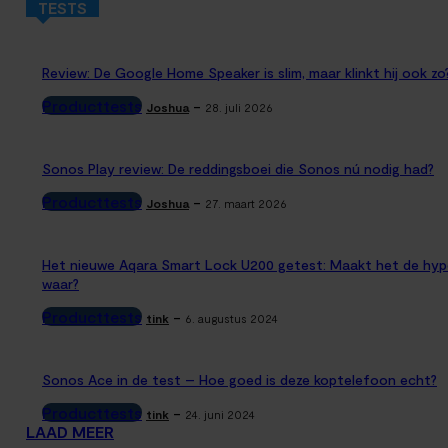
TESTS
Review: De Google Home Speaker is slim, maar klinkt hij ook zo
Producttests
-
Joshua
28. juli 2026
Sonos Play review: De reddingsboei die Sonos nú nodig had?
Producttests
-
Joshua
27. maart 2026
Het nieuwe Aqara Smart Lock U200 getest: Maakt het de hyp
waar?
Producttests
-
tink
6. augustus 2024
Sonos Ace in de test – Hoe goed is deze koptelefoon echt?
Producttests
-
tink
24. juni 2024
LAAD MEER