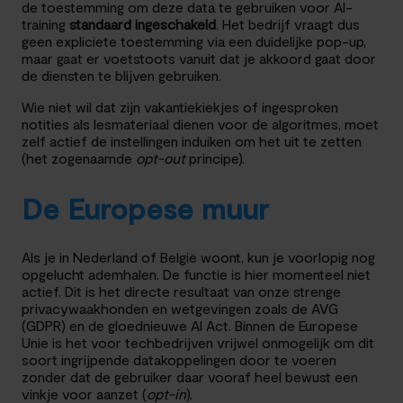
de toestemming om deze data te gebruiken voor AI-
training
standaard ingeschakeld
. Het bedrijf vraagt dus
geen expliciete toestemming via een duidelijke pop-up,
maar gaat er voetstoots vanuit dat je akkoord gaat door
de diensten te blijven gebruiken.
Wie niet wil dat zijn vakantiekiekjes of ingesproken
notities als lesmateriaal dienen voor de algoritmes, moet
zelf actief de instellingen induiken om het uit te zetten
(het zogenaamde
opt-out
principe).
De Europese muur
Als je in Nederland of België woont, kun je voorlopig nog
opgelucht ademhalen. De functie is hier momenteel niet
actief. Dit is het directe resultaat van onze strenge
privacywaakhonden en wetgevingen zoals de AVG
(GDPR) en de gloednieuwe AI Act. Binnen de Europese
Unie is het voor techbedrijven vrijwel onmogelijk om dit
soort ingrijpende datakoppelingen door te voeren
zonder dat de gebruiker daar vooraf heel bewust een
vinkje voor aanzet (
opt-in
).