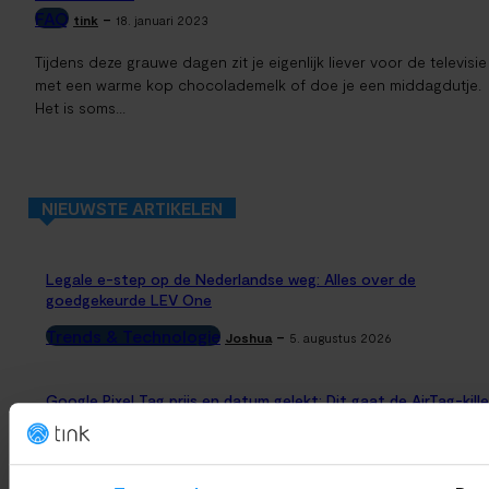
FAQ
-
tink
18. januari 2023
Tijdens deze grauwe dagen zit je eigenlijk liever voor de televisie
met een warme kop chocolademelk of doe je een middagdutje.
Het is soms...
NIEUWSTE ARTIKELEN
Legale e-step op de Nederlandse weg: Alles over de
goedgekeurde LEV One
Trends & Technologie
-
Joshua
5. augustus 2026
Google Pixel Tag prijs en datum gelekt: Dit gaat de AirTag-kille
kosten
Smart Home Nieuws
-
Joshua
5. augustus 2026