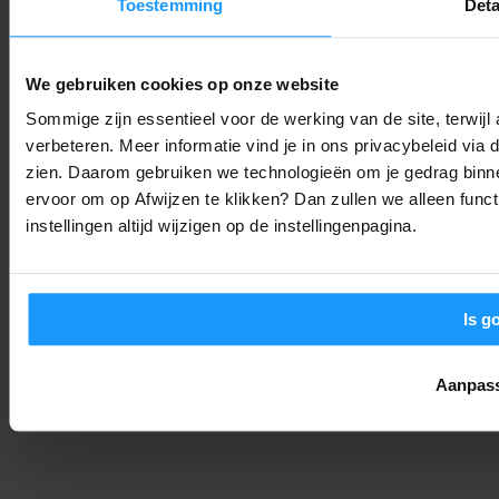
Toestemming
Deta
Google Assistant stopt definitief op Android: Dit moet je
weten
We gebruiken cookies op onze website
Smart Home Nieuws
-
Joshua
5. augustus 2026
Sommige zijn essentieel voor de werking van de site, terwij
verbeteren. Meer informatie vind je in ons privacybeleid via
Pixel 10 gebruikers opgelet: Deze update lost je touch-
zien. Daarom gebruiken we technologieën om je gedrag binne
problemen op
ervoor om op Afwijzen te klikken? Dan zullen we alleen funct
Trends & Technologie
-
Joshua
5. augustus 2026
instellingen altijd wijzigen op de instellingenpagina.
Is g
Aanpas