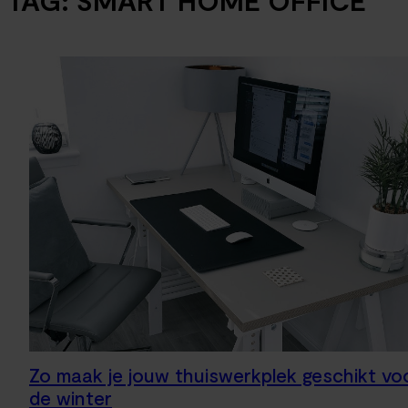
TAG:
SMART HOME OFFICE
Zo maak je jouw thuiswerkplek geschikt vo
de winter