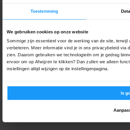
Productlanceringen
-
Thomas
8. augustus 2026
Toestemming
Deta
OpenAI stopt Astra vanwege hackgevaar: Is ‘alles in de cloud’
nog wel verstandig?
We gebruiken cookies op onze website
Trends & Technologie
-
Joshua
8. augustus 2026
Sommige zijn essentieel voor de werking van de site, terwij
verbeteren. Meer informatie vind je in ons privacybeleid via
Bijna 6 op de 10 huizen slim in 2029: Dit zijn de smart home
zien. Daarom gebruiken we technologieën om je gedrag binne
trends voor 2026
ervoor om op Afwijzen te klikken? Dan zullen we alleen funct
instellingen altijd wijzigen op de instellingenpagina.
Trends & Technologie
-
Joshua
8. augustus 2026
Is g
Aanpas