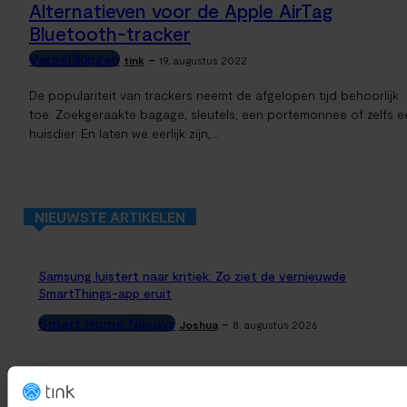
Alternatieven voor de Apple AirTag
Bluetooth-tracker
Vergelijkingen
-
tink
19. augustus 2022
De populariteit van trackers neemt de afgelopen tijd behoorlijk
toe. Zoekgeraakte bagage, sleutels, een portemonnee of zelfs e
huisdier. En laten we eerlijk zijn,...
NIEUWSTE ARTIKELEN
Samsung luistert naar kritiek: Zo ziet de vernieuwde
SmartThings-app eruit
Smart Home Nieuws
-
Joshua
8. augustus 2026
Abode Lanceert Kant-en-Klare Garage- en Tuinsensoren (Me
Apple Home)