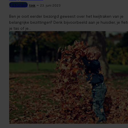
Tutorials
-
tink
23. juni 2023
Ben je ooit eerder bezorgd geweest over het kwijtraken van je
belangrijke bezittingen? Denk bijvoorbeeld aan je huisdier, je fiet
je tas of je...