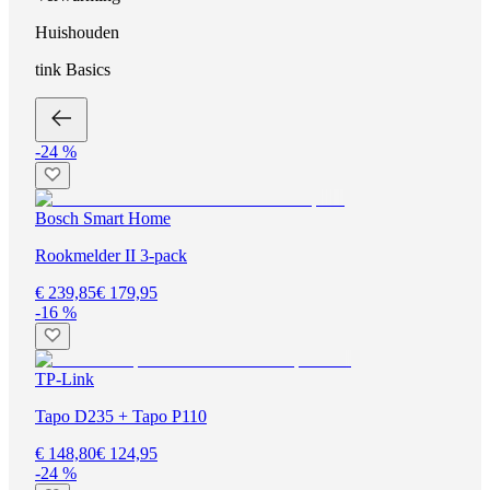
Huishouden
tink Basics
-24 %
Bosch Smart Home
Rookmelder II 3-pack
€ 239,85
€ 179,95
-16 %
TP-Link
Tapo D235 + Tapo P110
€ 148,80
€ 124,95
-24 %