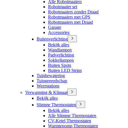
Alle Robotmaaiers
Robotmaaier set
Robotmaaiers zonder Draad
Robotmaaiers met GPS
Robotmaaiers met Draad
Garage
Accessories
Buitenverlichting
Bekijk alles
Wandlampen
Padverlichting
Sokkellampen
Buiten Spots
Buiten LED Strips
Tuinbewatering
Tuingereedschap
Weerstations
Verwarming & Klimaat
Bekijk alles
Slimme Thermostaten
Bekijk alles
Alle Slimme Thermostaten
CV-Ketel Thermostaten
Warmtepomp Thermostaten