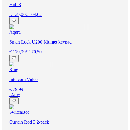
Hub 3
€ 129,00
€ 104,62
Aqara
Smart Lock U200 Kit met keypad
€ 179,99
€ 170,50
Ring
Intercom Video
€ 79,99
-22 %
SwitchBot
Curtain Rod 3 2-pack