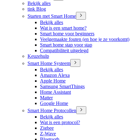
Bekijk alles
tink Blog
Starten met Smart Home
Bekijk alles
Wat is een smart home?
Smart home voor beginners
Veelgemaakte fouten (en hoe je ze voorkomt)
Smart home stap voor stap
Compatibiliteit uitgelegd
Keuzehulp
Smart Home Systeem
Bekijk alles
Amazon Alexa
Apple Home
Samsung SmartThings
Home Assistant
Matter
Google Home
Smart Home Protocollen
Bekijk alles
Wat is een protocol?
Zigbee
Z-Wave
Bluetooth