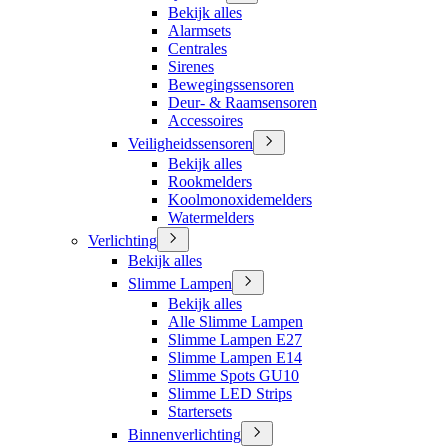
Bekijk alles
Alarmsets
Centrales
Sirenes
Bewegingssensoren
Deur- & Raamsensoren
Accessoires
Veiligheidssensoren
Bekijk alles
Rookmelders
Koolmonoxidemelders
Watermelders
Verlichting
Bekijk alles
Slimme Lampen
Bekijk alles
Alle Slimme Lampen
Slimme Lampen E27
Slimme Lampen E14
Slimme Spots GU10
Slimme LED Strips
Startersets
Binnenverlichting