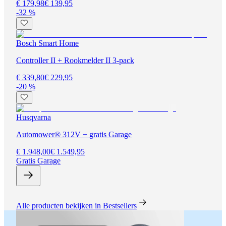
€ 179,98
€ 139,95
-32 %
Bosch Smart Home
Controller II + Rookmelder II 3-pack
€ 339,80
€ 229,95
-20 %
Husqvarna
Automower® 312V + gratis Garage
€ 1.948,00
€ 1.549,95
Gratis Garage
Alle producten bekijken in Bestsellers