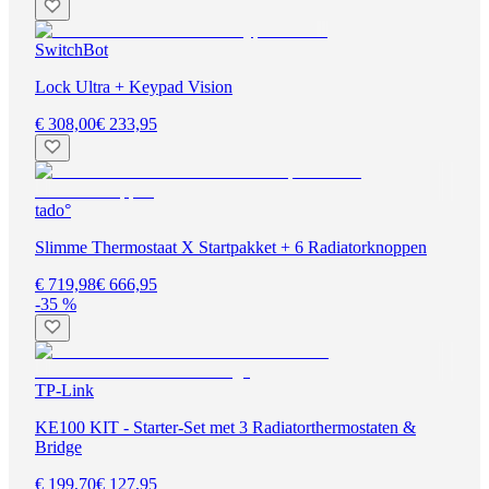
SwitchBot
Lock Ultra + Keypad Vision
€ 308,00
€ 233,95
tado°
Slimme Thermostaat X Startpakket + 6 Radiatorknoppen
€ 719,98
€ 666,95
-35 %
TP-Link
KE100 KIT - Starter-Set met 3 Radiatorthermostaten &
Bridge
€ 199,70
€ 127,95