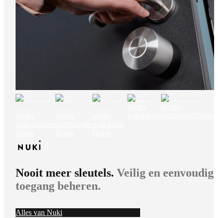
works
works
works
works
works
with
Matter
with
SmartThings
with
Amazon
with
Google
with
Apple
Alexa
Home
Home
Nooit meer sleutels.
Veilig en eenvoudig
toegang beheren.
Alles van Nuki