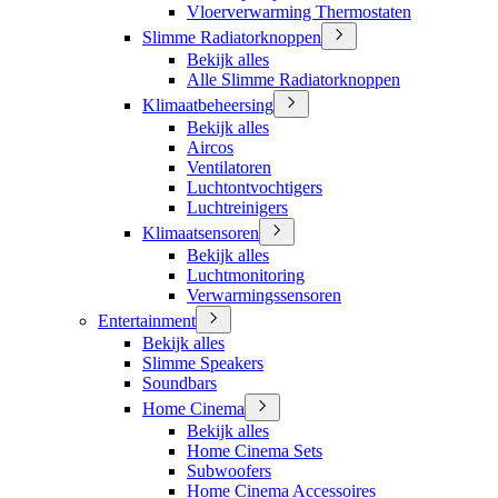
Vloerverwarming Thermostaten
Slimme Radiatorknoppen
Bekijk alles
Alle Slimme Radiatorknoppen
Klimaatbeheersing
Bekijk alles
Aircos
Ventilatoren
Luchtontvochtigers
Luchtreinigers
Klimaatsensoren
Bekijk alles
Luchtmonitoring
Verwarmingssensoren
Entertainment
Bekijk alles
Slimme Speakers
Soundbars
Home Cinema
Bekijk alles
Home Cinema Sets
Subwoofers
Home Cinema Accessoires