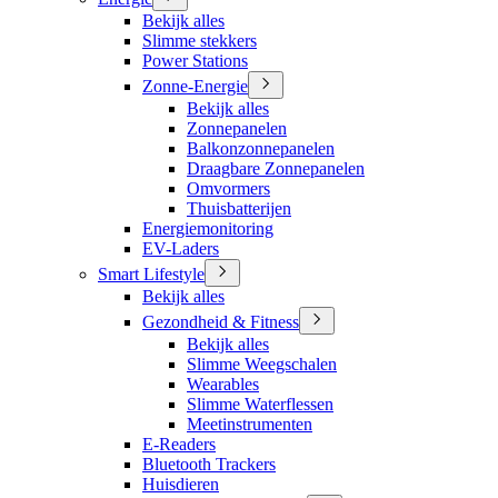
Bekijk alles
Slimme stekkers
Power Stations
Zonne-Energie
Bekijk alles
Zonnepanelen
Balkonzonnepanelen
Draagbare Zonnepanelen
Omvormers
Thuisbatterijen
Energiemonitoring
EV-Laders
Smart Lifestyle
Bekijk alles
Gezondheid & Fitness
Bekijk alles
Slimme Weegschalen
Wearables
Slimme Waterflessen
Meetinstrumenten
E-Readers
Bluetooth Trackers
Huisdieren