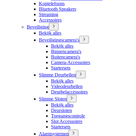
Koptelefoons
Bluetooth Speakers
Streaming
Accessoires
Beveiliging
Bekijk alles
Beveiligingscamera's
Bekijk alles
Binnencamera's
Buitencamera's
Camera-Accessoires
Startersets
Slimme Deurbellen
Bekijk alles
Videodeurbellen
Deurbelaccessoires
Slimme Sloten
Bekijk alles
Deursloten
Toegangscontrole
Slot Accessoires
Startersets
Alarmsystemen