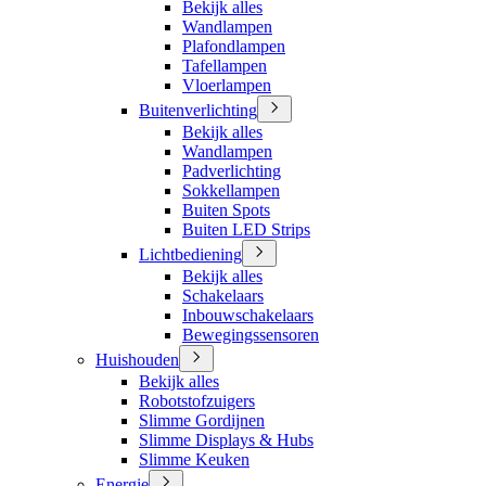
Bekijk alles
Wandlampen
Plafondlampen
Tafellampen
Vloerlampen
Buitenverlichting
Bekijk alles
Wandlampen
Padverlichting
Sokkellampen
Buiten Spots
Buiten LED Strips
Lichtbediening
Bekijk alles
Schakelaars
Inbouwschakelaars
Bewegingssensoren
Huishouden
Bekijk alles
Robotstofzuigers
Slimme Gordijnen
Slimme Displays & Hubs
Slimme Keuken
Energie